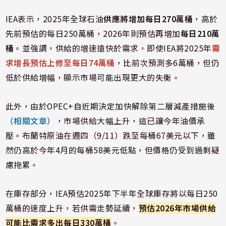
IEA表示，2025年全球石油
供應將增加每日270萬桶
，高於
先前預估的每日250萬桶，2026年則預估再增加
每日210萬
桶
。並強調，供給的增速遠快於需求，即使IEA將2025年
需
求增長預估上修至每日74萬桶
，比前次預測多6萬桶，但仍
低於供給增幅，顯示市場可能出現更大的失衡。
此外，由於OPEC+自近期決定加快解除第二層減產措施後
（相關文章）
，市場供給大幅上升，這已讓今年油價承
壓。布蘭特原油在週四（9/11）跌至每桶67美元以下，雖
然仍高於今年4月的每桶58美元低點，但價格仍受到過剩疑
慮拖累。
在庫存部分，IEA預估2025年下半年全球庫存將以每日250
萬桶的速度上升，若供需走勢延續，
預估2026年市場供給
可能比需求多出每日330萬桶
。