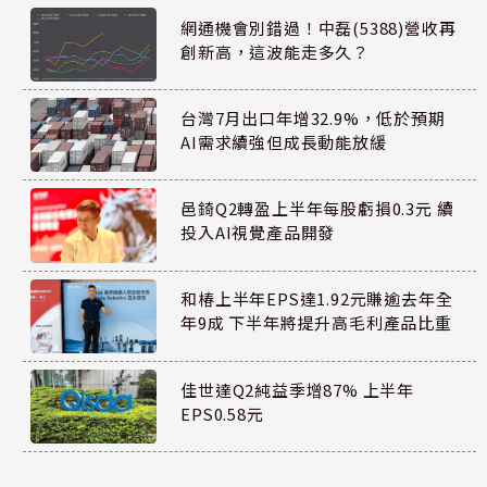
網通機會別錯過！中磊(5388)營收再
創新高，這波能走多久？
台灣7月出口年增32.9%，低於預期
AI需求續強但成長動能放緩
邑錡Q2轉盈上半年每股虧損0.3元 續
投入AI視覺產品開發
和椿上半年EPS達1.92元賺逾去年全
年9成 下半年將提升高毛利產品比重
佳世達Q2純益季增87% 上半年
EPS0.58元