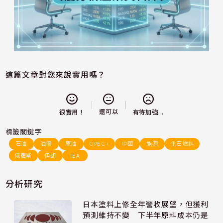
這篇文章對您來說實用嗎？
還可以
很實用！
有待加強...
標籤關鍵字
石油
油價
原油
OPEC+
中國
能源
化石燃料
俄羅斯
伊朗
IEA
分析研究
日本塗料上修全年營收展望，但獲利
預測維持不變 下半年原料成本仍是