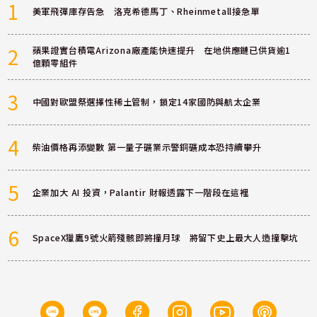
1
美軍飛彈庫存告急 洛克希德馬丁、Rheinmetall接急單
2
蘋果證實台積電Arizona廠產能快速提升 在地供應鏈已供貨逾1
億顆零組件
3
中國對歐盟祭選擇性稀土管制，鎖定14家國防與航太企業
4
柴油價格再添變數 第一量子礦業示警銅礦成本恐持續攀升
5
企業加大 AI 投資，Palantir 財報透露下一階段在這裡
6
SpaceX獵鷹9號火箭殘骸即將撞月球 將留下史上最大人造撞擊坑