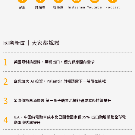
客服
討論區
粉絲團
Instagram
Youtube
Podcast
國際新聞｜大家都說讚
1
美國限制鎢廢料、黑粉出口，優先供應國內需求
2
企業加大 AI 投資，Palantir 財報透露下一階段在這裡
3
柴油價格再添變數 第一量子礦業示警銅礦成本恐持續攀升
4
IEA：中國純電動車成本比已開發國家低35% 出口勁增帶動全球電
動車滲透率提升