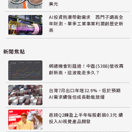
美元
AI投資熱潮帶動需求 西門子調高全
年財測、單季工業事業利潤創歷史新
高
新聞焦點
網通機會別錯過！中磊(5388)營收再
創新高，這波能走多久？
台灣7月出口年增32.9%，低於預期
AI需求續強但成長動能放緩
邑錡Q2轉盈上半年每股虧損0.3元 續
投入AI視覺產品開發