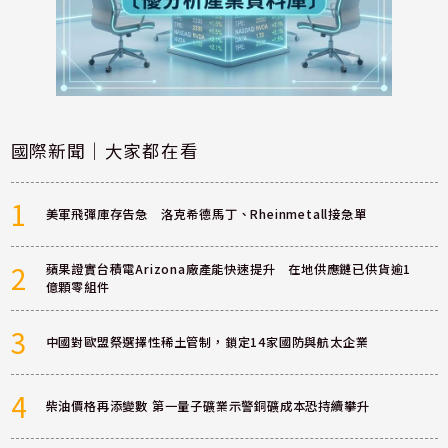
國際新聞｜大家都在看
1
美軍飛彈庫存告急 洛克希德馬丁、Rheinmetall接急單
2
蘋果證實台積電Arizona廠產能快速提升 在地供應鏈已供貨逾1
億顆零組件
3
中國對歐盟祭選擇性稀土管制，鎖定14家國防與航太企業
4
柴油價格再添變數 第一量子礦業示警銅礦成本恐持續攀升