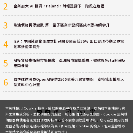
2
企業加大 AI 投資，Palantir 財報透露下一階段在這裡
3
柴油價格再添變數 第一量子礦業示警銅礦成本恐持續攀升
4
IEA：中國純電動車成本比已開發國家低35% 出口勁增帶動全球電
動車滲透率提升
5
AI投資疑慮衝擊市場情緒 亞洲股市震盪整理、微軟與Meta財報反
應兩樣情
6
傳傳輝達將為OpenAI提供2500億美元融資擔保 支持俄亥俄州大
型資料中心計畫
本網站使用 Cookie 技術，於您的電腦中存取某些資訊，以輔助本網站進行資
料之彙集或分析，並提供更好的服務，無侵犯個人隱私之意圖。Cookie 是網站
伺服器與使用者瀏覽器溝通的技術，若不願意開放此項功能，您可在您使用的瀏
客服
討論區
粉絲團
Instagram
Youtube
Podcast
覽器功能項中設定隱私權等級為高，即可拒絕 Cookie 的寫入，但可能會導致
本網站之部分或全部功能無法正常執行。