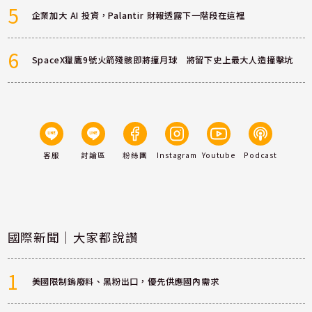
5
企業加大 AI 投資，Palantir 財報透露下一階段在這裡
6
SpaceX獵鷹9號火箭殘骸即將撞月球 將留下史上最大人造撞擊坑
客服
討論區
粉絲團
Instagram
Youtube
Podcast
國際新聞｜大家都說讚
1
美國限制鎢廢料、黑粉出口，優先供應國內需求