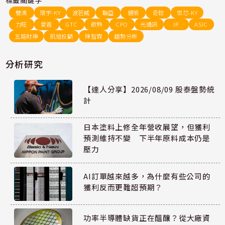
雙鴻
環宇-KY
波若威
聯亞
健策
奇鋐
世芯-KY
力旺
愛普
GTC
散熱
CPO
光通訊
IP
ASIC
五路財神
凱旭投顧
陳智霖
趨勢分析
分析研究
【達人分享】2026/08/09 股泰盤勢統
計
日本塗料上修全年營收展望，但獲利
預測維持不變 下半年原料成本仍是
壓力
AI訂單越來越多，為什麼有些公司的
獲利反而更難超預期？
功率半導體缺貨正在醞釀？從大廠資