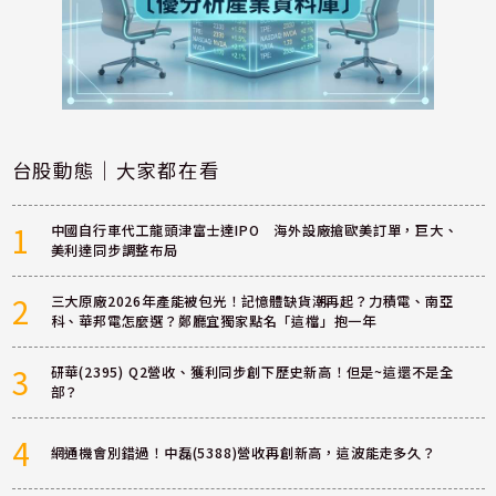
台股動態｜大家都在看
1
中國自行車代工龍頭津富士達IPO 海外設廠搶歐美訂單，巨大、
美利達同步調整布局
2
三大原廠2026年產能被包光！記憶體缺貨潮再起？力積電、南亞
科、華邦電怎麼選？鄭廳宜獨家點名「這檔」抱一年
3
研華(2395) Q2營收、獲利同步創下歷史新高！但是~這還不是全
部？
4
網通機會別錯過！中磊(5388)營收再創新高，這波能走多久？