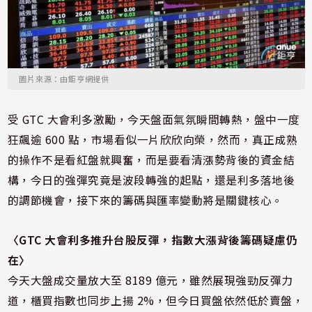
圖片來源：由鉅亨網提供
受 GTC 大會利多激勵，今天盤面氣氛瞬間轉熱，盤中一度
狂飆逾 600 點，市場看似一片欣欣向榮，然而，真正成熟
的操作不是看紅盤就興奮，而是要看清漲勢背後的資金結
構，今日的強彈究竟是波段轉強的起點，還是利多落地後
的調節機會，接下來的籌碼與匯率變動將是關鍵核心。
〈GTC 大會利多推升台股反彈，指數大漲背後籌碼疑慮仍
在〉
今天大盤成交量放大至 8189 億元，雖然展現強勁反彈力
道，櫃買指數也同步上揚 2%，但今日買盤依然低於賣盤，