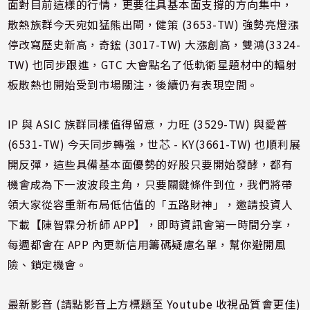
面對目前這樣的行情，更要往具基本面支撐的方向集中，
散熱族群今天宛如猛熊出閘，健策 (3653-TW) 強勢亮燈漲
停改寫歷史新高，奇鋐 (3017-TW) 大漲創高，雙鴻(3324-
TW) 也同步跟進，GTC 大會點名了低軌衛星題材中的輻射
板散熱也開始受到市場關注，後續仍有表現空間。
IP 與 ASIC 族群同樣值得留意，力旺 (3529-TW) 與愛普
(6531-TW) 今天同步轉強，世芯 - KY(3661-TW) 也順利展
開反彈，這些具備基本面優勢的好股只要開始發酵，都有
機會成為下一波波段主角，只要關鍵條件到位，我們將帶
領大家從容重新布局低估值的「五路財神」，邀請投資人
下載【陳智霖分析師 APP】，即時資訊會第一時間分享，
每週都會在 APP 內更新信用籌碼疑慮名單，幫你避開風
險、鎖定機會。
最新影音 (請點影音上方標題至 Youtube 收視品質會更佳)