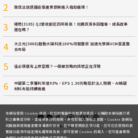
2
致茂法說透露這個產業即將進入強勁循環！
3
穩懋(3105) Q2營收創近四年新高！光通訊漲多回檔後，成長故事
還在嗎？
4
大立光(3008)啟動大陽科技100%持股整併 加速光學與VCM垂直整
合布局
5
佳必琪還有上修空間？一個被忽略的訊號正在浮現
6
中碳第二季獲利年增93%，EPS 1.30元略低於法人預期，AI精碳
材料布局持續推進
本網站使用 Cookie 技術，於您的電腦中存取某些資訊，以輔助本網站進行資
料之彙集或分析，並提供更好的服務，無侵犯個人隱私之意圖。Cookie 是網站
伺服器與使用者瀏覽器溝通的技術，若不願意開放此項功能，您可在您使用的瀏
客服
討論區
粉絲團
Instagram
Youtube
Podcast
覽器功能項中設定隱私權等級為高，即可拒絕 Cookie 的寫入，但可能會導致
本網站之部分或全部功能無法正常執行。