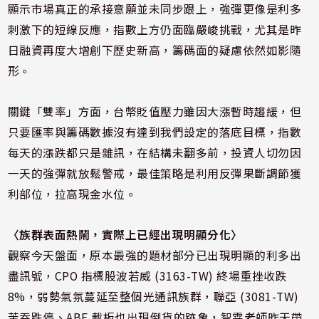
顯示市場真正的承接意願並未同步跟上，強彈更像是利多
刺激下的短線反應，指數上方仍面臨嚴峻挑戰，尤其是昨
日融資再度大增創下歷史新高，籌碼面的疑慮依然如影隨
形。
關鍵「雙率」方面，台幣貶值壓力雖因大漲暫時趨緩，但
只要匯率與籌碼數據沒有達到我們設定的落底目標，指數
每天的漲跌都只是雜訊，在結構未翻多前，投資人切勿因
一天的強彈就放鬆警戒，最佳策略是利用反彈果斷調節獲
利部位，拉高現金水位。
〈族群表面熱鬧，實際上已經出現明顯分化〉
觀察今天盤面，原本最強的題材部分已出現明顯的利多出
盡訊號，CPO 指標股波若威 (3163-TW) 終場重挫收跌
8%，弱勢氣氛蔓延至整個光通訊族群，聯亞 (3081-TW)
苦吞跌停、ABF 載板也出現倒貨的跡象，
智霖老師
昨天帶