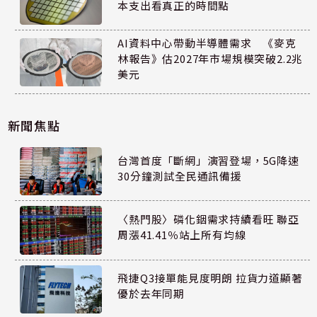
本支出看真正的時間點
AI資料中心帶動半導體需求 《麥克
林報告》估2027年市場規模突破2.2兆
美元
新聞焦點
台灣首度「斷網」演習登場，5G降速
30分鐘測試全民通訊備援
〈熱門股〉磷化銦需求持續看旺 聯亞
周漲41.41％站上所有均線
飛捷Q3接單能見度明朗 拉貨力道顯著
優於去年同期