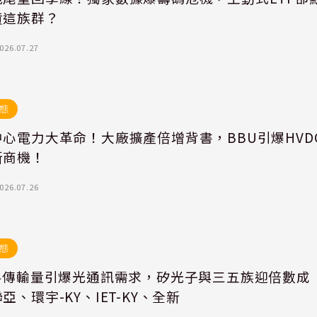
貨這族群？
026.07.27
態
心電力大革命！大廠擴產倍增背書，BBU引爆HVD
新商機！
026.07.26
態
資料傳輸量引爆光通訊需求，矽光子與三五族迎倍數成
亞、環宇-KY、IET-KY、全新