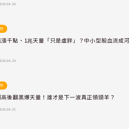
026.04.26
態
瘋漲千點、1兆天量「只是虛胖」？中小型股血流成
！
026.04.24
態
創高後翻黑爆天量！誰才是下一波真正領頭羊？
026.04.23