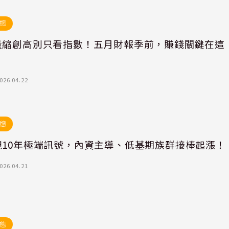
態
量縮創高別只看指數！五月財報季前，賺錢關鍵在這
026.04.22
態
現10年極端訊號，內資主導、低基期族群接棒起漲！
026.04.21
態