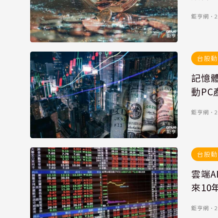
鉅亨網
．
2
台股動
記憶體
動PC
鉅亨網
．
2
台股動
雲端A
來10
鉅亨網
．
2