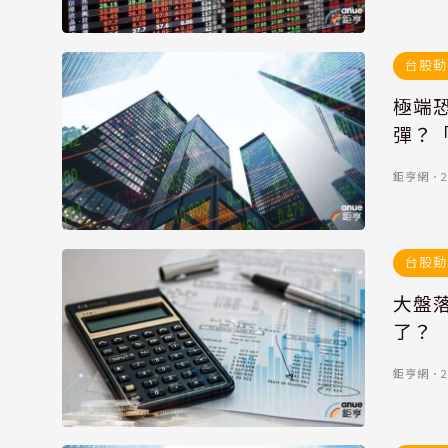
台股動
極端
彈？
鉅亨網
．
2
台股動
大盤
了？
鉅亨網
．
2