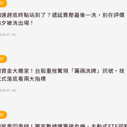
態
加速趕底終點站到了？遞延賣壓最後一洗，別在評價
前夕被洗出場！
026.07.29
態
體資金大搬家！台股重挫驚現「籌碼洗牌」訊號，技
正式落底看兩大指標
026.07.28
態
甩尾重回季線！獨家數據爆籌碼危機，主動式ETF卻