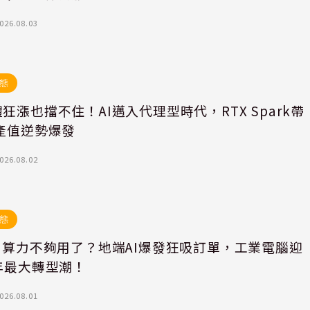
026.08.03
態
狂漲也擋不住！AI邁入代理型時代，RTX Spark帶
產值逆勢爆發
026.08.02
態
I算力不夠用了？地端AI爆發狂吸訂單，工業電腦迎
年最大轉型潮！
026.08.01