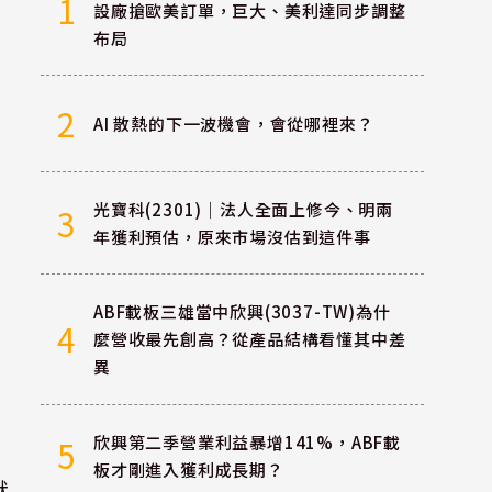
1
設廠搶歐美訂單，巨大、美利達同步調整
布局
2
AI 散熱的下一波機會，會從哪裡來？
光寶科(2301)｜法人全面上修今、明兩
3
年獲利預估，原來市場沒估到這件事
ABF載板三雄當中欣興(3037-TW)為什
4
麼營收最先創高？從產品結構看懂其中差
異
欣興第二季營業利益暴增141%，ABF載
5
板才剛進入獲利成長期？
默