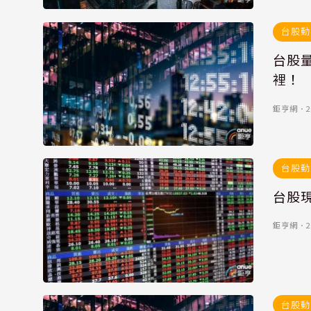
台股動
台股
裡！
鉅亨網
．
2
台股動
台股
鉅亨網
．
2
台股動