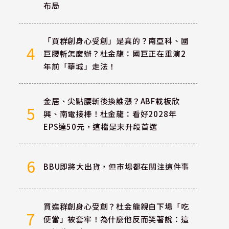
布局
「買群創身心受創」是真的？南亞科、國
4
巨腰斬怎麼辦？杜金龍：國巨正在重演2
年前「華城」走法！
金居、尖點腰斬後換誰漲？ABF載板欣
5
興、南電接棒！杜金龍：看好2028年
EPS達50元，這檔是末升段首選
6
BBU即將大出貨，但市場都在關注這件事
買進群創身心受創？杜金龍親自下場「吃
7
便當」被套牢！為什麼他反而笑著說：這