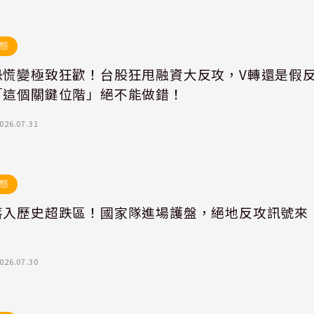
態
恐慌變極致狂歡！台股狂甩融資大反攻，V轉還是假
「這個關鍵位階」絕不能做錯！
026.07.31
態
落入歷史超跌區！國家隊進場護盤，絕地反攻訊號來
026.07.30