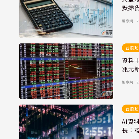
默掃
鉅亨網
．
2
台股動
資料中
兆元
鉅亨網
．
2
台股動
AI
長：聯