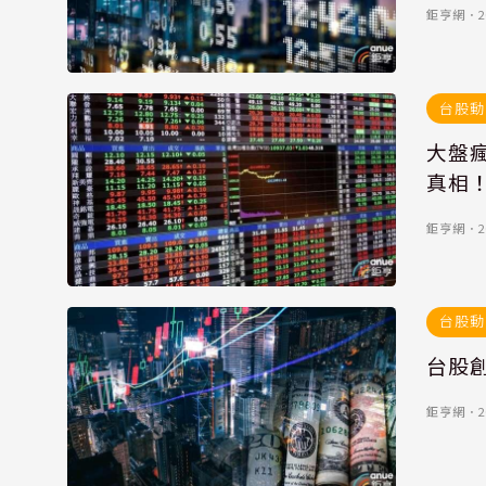
鉅亨網
．
2
台股動
大盤
真相
鉅亨網
．
2
台股動
台股
鉅亨網
．
2