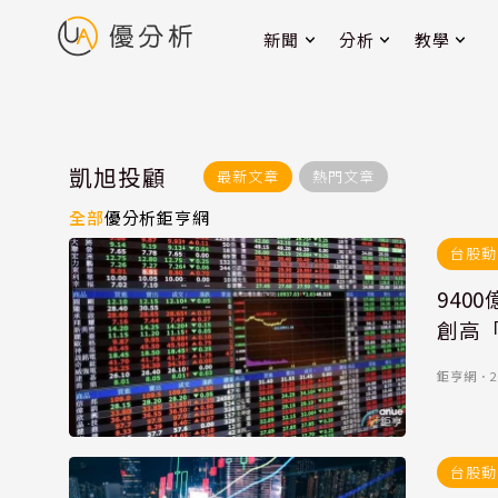
新聞
分析
教學
凱旭投顧
最新文章
熱門文章
全部
優分析
鉅亨網
台股動
94
創高
鉅亨網
．
2
台股動