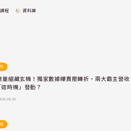
課程
資料庫
態
00億量縮藏玄機！獨家數據曝賣壓轉折，兩大霸主營收
「這時機」發動？
026.08.06
態