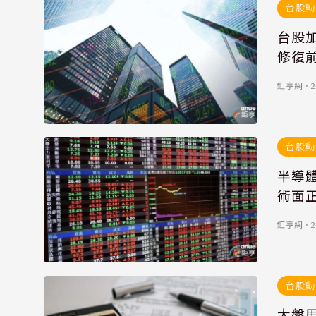
台股動
台股
修復
鉅亨網
．
2
台股動
半導
術面
鉅亨網
．
2
台股動
大盤