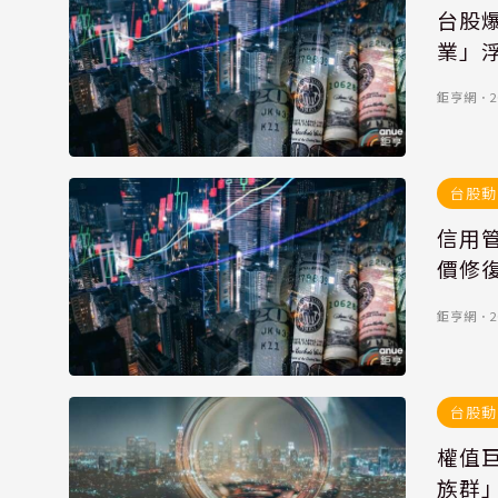
台股爆
業」
鉅亨網
．
2
台股動
信用
價修
鉅亨網
．
2
台股動
權值
族群