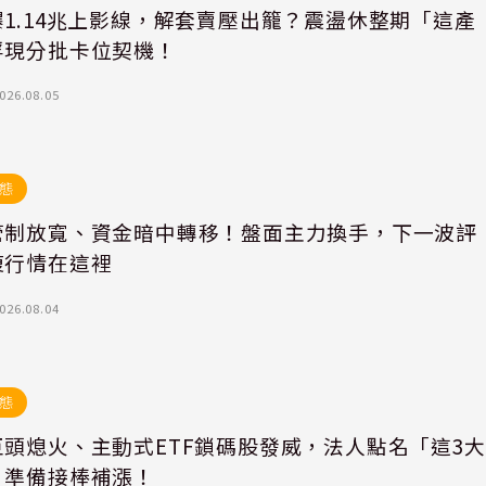
1.14兆上影線，解套賣壓出籠？震盪休整期「這產
浮現分批卡位契機！
026.08.05
態
管制放寬、資金暗中轉移！盤面主力換手，下一波評
復行情在這裡
026.08.04
態
巨頭熄火、主動式ETF鎖碼股發威，法人點名「這3大
」準備接棒補漲！