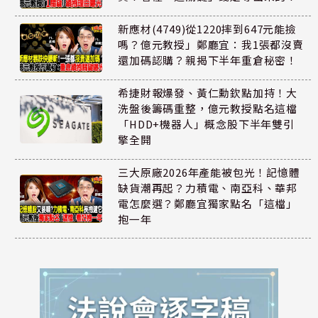
新應材(4749)從1220摔到647元能撿
嗎？億元教授」鄭廳宜：我1張都沒賣
還加碼認購？親揭下半年重倉秘密！
希捷財報爆發、黃仁勳欽點加持！大
洗盤後籌碼重整，億元教授點名這檔
「HDD+機器人」概念股下半年雙引
擎全開
三大原廠2026年產能被包光！記憶體
缺貨潮再起？力積電、南亞科、華邦
電怎麼選？鄭廳宜獨家點名「這檔」
抱一年