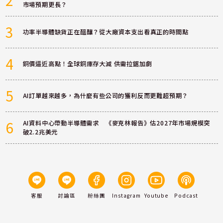
2
市場預期更長？
3
功率半導體缺貨正在醞釀？從大廠資本支出看真正的時間點
4
銅價逼近高點！全球銅庫存大減 供需拉鋸加劇
5
AI訂單越來越多，為什麼有些公司的獲利反而更難超預期？
6
AI資料中心帶動半導體需求 《麥克林報告》估2027年市場規模突
破2.2兆美元
客服
討論區
粉絲團
Instagram
Youtube
Podcast