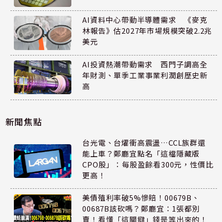
AI資料中心帶動半導體需求 《麥克
林報告》估2027年市場規模突破2.2兆
美元
AI投資熱潮帶動需求 西門子調高全
年財測、單季工業事業利潤創歷史新
高
新聞焦點
台光電、台燿衝高震盪…CCL族群還
能上車？鄭廳宜點名「這檔隱藏版
CPO股」：每股盈餘看300元，性價比
更高！
美債殖利率破5%慘賠！00679B、
00687B該砍嗎？鄭廳宜：1張都別
賣！看懂「這關鍵」錢是等出來的！