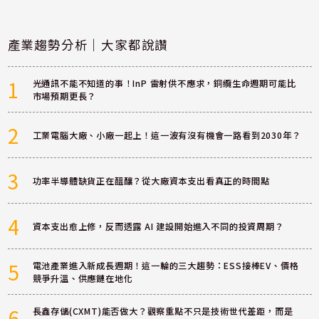
產業趨勢分析｜大家都說讚
1
光通訊不能不知道的事！InP 雷射供不應求，銅纜生命週期可能比
市場預期更長？
2
工業電腦大廠、小廠一起上！這一波有沒有機會一路看到2030年？
3
功率半導體缺貨正在醞釀？從大廠資本支出看真正的時間點
4
資本支出愈上修，反而透露 AI 建設開始進入不同的投資周期？
5
電池產業進入新成長週期！這一輪的三大趨勢：ESS接棒EV、價格
競爭升溫、供應鏈在地化
6
長鑫存儲(CXMT)能否做大？觀察重點不只是技術世代差距，而是