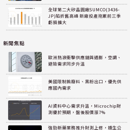
全球第二大矽晶圓廠SUMCO(3436-
JP)陷折舊高峰 新廠投產拖累前三季
虧損擴大
新聞焦點
歐洲熱浪衝擊供應鏈與通膨，空調、
避險需求同步升溫
美國限制鎢廢料、黑粉出口，優先供
應國內需求
AI資料中心需求升溫，Microchip財
測優於預期，盤後股價漲7%
強勁新藥業務推升財測上修，嬌生公