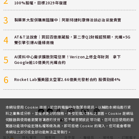
2
100%股權，目標2029年復運
3
製藥業大型併購案醞釀中｜阿斯特捷利康傳洽談必治妥施貴寶
4
AT&T法說會｜買回百億庫藏股，第二季Q2財報超預期，光纖+5G
雙引擎引爆AI邊緣商機
5
AI資料中心需求擴散到電信業！Verizon上修全年財測 拿下
Google逾10億美元光纖合約
6
Rocket Lab獲美國太空軍2.66億美元發射合約 股價勁揚4%
本網站使用 Cookie 技術，於您的電腦中存取某些資訊，以輔助本網站進行資
料之彙集或分析，並提供更好的服務，無侵犯個人隱私之意圖。Cookie 是網站
伺服器與使用者瀏覽器溝通的技術，若不願意開放此項功能，您可在您使用的瀏
客服
討論區
粉絲團
Instagram
Youtube
Podcast
覽器功能項中設定隱私權等級為高，即可拒絕 Cookie 的寫入，但可能會導致
本網站之部分或全部功能無法正常執行。
加入我
隱私權政
服務條
合作提
聯絡我
場地租
訂閱電子