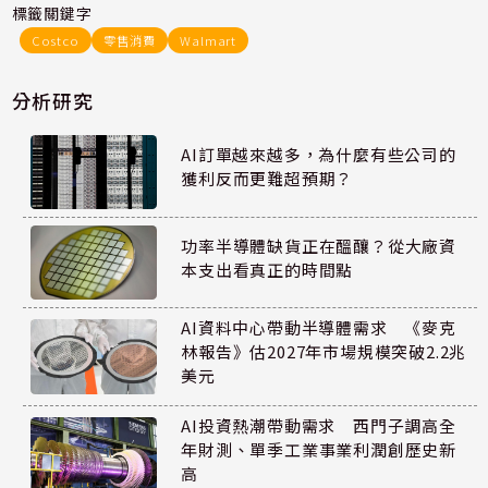
標籤關鍵字
Costco
零售消費
Walmart
分析研究
AI訂單越來越多，為什麼有些公司的
獲利反而更難超預期？
功率半導體缺貨正在醞釀？從大廠資
本支出看真正的時間點
AI資料中心帶動半導體需求 《麥克
林報告》估2027年市場規模突破2.2兆
美元
AI投資熱潮帶動需求 西門子調高全
年財測、單季工業事業利潤創歷史新
高