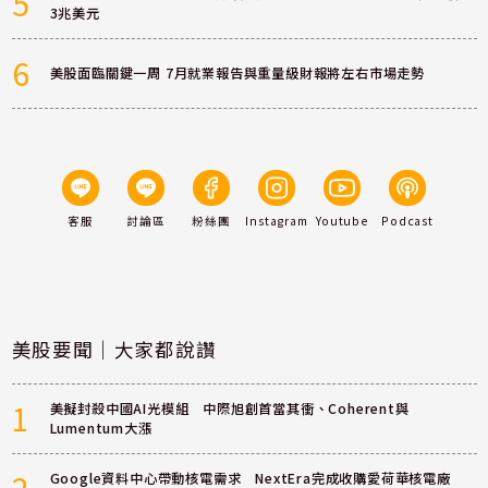
5
3兆美元
6
美股面臨關鍵一周 7月就業報告與重量級財報將左右市場走勢
客服
討論區
粉絲團
Instagram
Youtube
Podcast
美股要聞｜大家都說讚
1
美擬封殺中國AI光模組 中際旭創首當其衝、Coherent與
Lumentum大漲
Google資料中心帶動核電需求 NextEra完成收購愛荷華核電廠