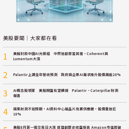
美股要聞｜大家都在看
1
美擬封殺中國AI光模組 中際旭創首當其衝、Coherent與
Lumentum大漲
2
Palantir上調全年營收預測 政府與企業AI需求推升股價飆逾20%
3
AI概念股領軍 美股開盤有望續揚 Palantir、Caterpillar財測
報喜
4
蘋果財測不如預期，AI資料中心搶晶片拖累供應鏈，股價重挫近
10%
美股8月第一個交易日大漲 道瓊創歷史收盤新高 Amazon市值首破