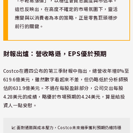
「不輕易漲價」，以穩住會員忠誠度與市佔率。
這也反映出，在高度不確定的市場氛圍下，靈活
應變與以消費者為本的策略，正是零售巨頭穩步
前行的關鍵。
財報出爐：營收略遜，EPS優於預期
Costco在週四公布的第三季財報中指出，總營收年增8%至
619.6億美元，雖然數字看起來不差，但仍略低於分析師預
估的631.9億美元。不過在每股盈餘部分，公司交出每股
4.28美元的成績，略優於市場預期的4.24美元，算是給投
資人一點安慰。
📈 
面對通膨與成本壓力，Costco未來幾季獲利預期仍維持穩