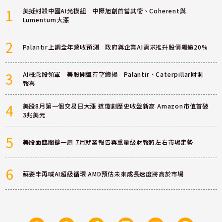
1
美擬封殺中國AI光模組 中際旭創首當其衝、Coherent與
Lumentum大漲
2
Palantir上調全年營收預測 政府與企業AI需求推升股價飆逾20%
3
AI概念股領軍 美股開盤有望續揚 Palantir、Caterpillar財測
報喜
4
美股8月第一個交易日大漲 道瓊創歷史收盤新高 Amazon市值首破
3兆美元
5
美股面臨關鍵一周 7月就業報告與重量級財報將左右市場走勢
6
蘇姿丰再喊AI超級循環 AMD預估未來成長速度將高於市場