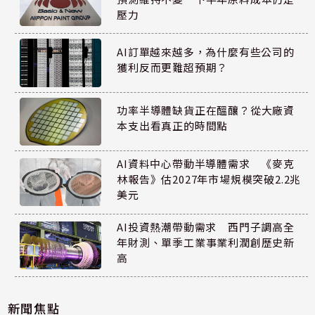
壓力
AI訂單越來越多，為什麼有些公司的
獲利反而更難超預期？
功率半導體缺貨正在醞釀？從大廠資
本支出看真正的時間點
AI資料中心帶動半導體需求 《麥克
林報告》估2027年市場規模突破2.2兆
美元
AI投資熱潮帶動需求 西門子調高全
年財測、單季工業事業利潤創歷史新
高
新聞焦點