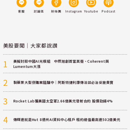
客服
討論區
粉絲團
Instagram
Youtube
Podcast
美股要聞｜大家都說讚
1
美擬封殺中國AI光模組 中際旭創首當其衝、Coherent與
Lumentum大漲
2
製藥業大型併購案醞釀中｜阿斯特捷利康傳洽談必治妥施貴寶
3
Rocket Lab獲美國太空軍2.66億美元發射合約 股價勁揚4%
4
傳輝達就是Hut 8德州AI資料中心租戶 租約總值最高達502億美元