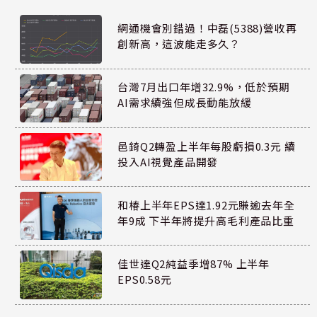
網通機會別錯過！中磊(5388)營收再
創新高，這波能走多久？
台灣7月出口年增32.9%，低於預期
AI需求續強但成長動能放緩
邑錡Q2轉盈上半年每股虧損0.3元 續
投入AI視覺產品開發
和椿上半年EPS達1.92元賺逾去年全
年9成 下半年將提升高毛利產品比重
佳世達Q2純益季增87% 上半年
EPS0.58元