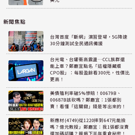
新聞焦點
台灣首度「斷網」演習登場，5G降速
30分鐘測試全民通訊備援
台光電、台燿衝高震盪…CCL族群還
能上車？鄭廳宜點名「這檔隱藏版
CPO股」：每股盈餘看300元，性價比
更高！
美債殖利率破5%慘賠！00679B、
00687B該砍嗎？鄭廳宜：1張都別
賣！看懂「這關鍵」錢是等出來的！
新應材(4749)從1220摔到647元能撿
嗎？億元教授」鄭廳宜：我1張都沒賣
還加碼認購？親揭下半年重倉秘密！