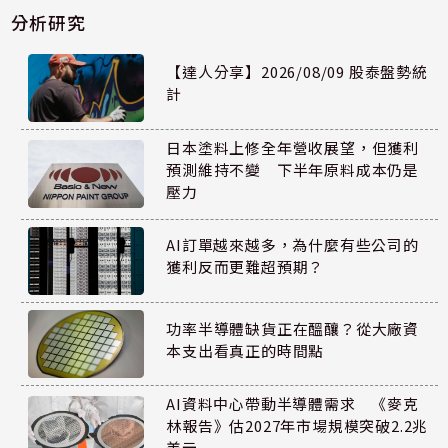
分析研究
【達人分享】2026/08/09 股泰盤勢統
計
日本塗料上修全年營收展望，但獲利
預測維持不變 下半年原料成本仍是
壓力
AI訂單越來越多，為什麼有些公司的
獲利反而更難超預期？
功率半導體缺貨正在醞釀？從大廠資
本支出看真正的時間點
AI資料中心帶動半導體需求 《麥克
林報告》估2027年市場規模突破2.2兆
美元