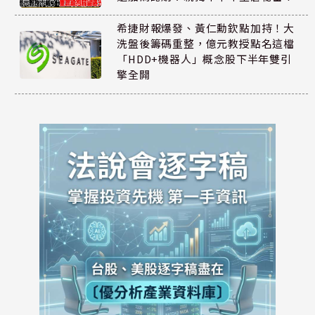
希捷財報爆發、黃仁勳欽點加持！大
洗盤後籌碼重整，億元教授點名這檔
「HDD+機器人」概念股下半年雙引
擎全開