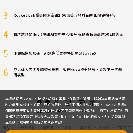
3
Rocket Lab獲美國太空軍2.66億美元發射合約 股價勁揚4%
4
傳輝達就是Hut 8德州AI資料中心租戶 租約總值最高達502億美元
5
木頭姐逆勢加碼！ARK逢低買進特斯拉與SpaceX
6
亞馬遜大刀闊斧調整AI策略 暫停Nova模型研發、直攻下一代基
礎模型
本網站使用 Cookie 技術，於您的電腦中存取某些資訊，以輔助本網站進行資
料之彙集或分析，並提供更好的服務，無侵犯個人隱私之意圖。Cookie 是網站
伺服器與使用者瀏覽器溝通的技術，若不願意開放此項功能，您可在您使用的瀏
客服
討論區
粉絲團
Instagram
Youtube
Podcast
覽器功能項中設定隱私權等級為高，即可拒絕 Cookie 的寫入，但可能會導致
本網站之部分或全部功能無法正常執行。
加入我
隱私權政
服務條
合作提
聯絡我
場地租
訂閱電子
們
策
款
案
們
借
報