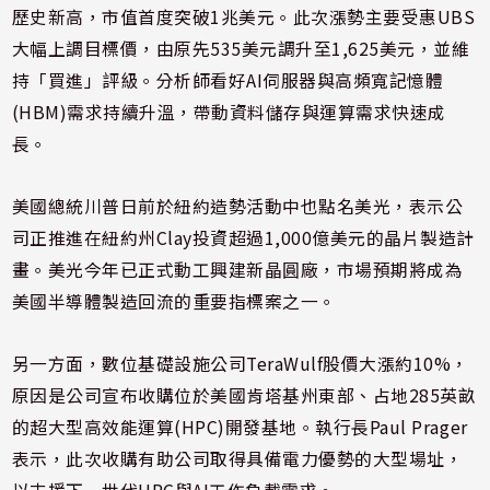
歷史新高，市值首度突破1兆美元。此次漲勢主要受惠UBS
大幅上調目標價，由原先535美元調升至1,625美元，並維
持「買進」評級。分析師看好AI伺服器與高頻寬記憶體
(HBM)需求持續升溫，帶動資料儲存與運算需求快速成
長。
美國總統川普日前於紐約造勢活動中也點名美光，表示公
司正推進在紐約州Clay投資超過1,000億美元的晶片製造計
畫。美光今年已正式動工興建新晶圓廠，市場預期將成為
美國半導體製造回流的重要指標案之一。
另一方面，數位基礎設施公司TeraWulf股價大漲約10%，
原因是公司宣布收購位於美國肯塔基州東部、占地285英畝
的超大型高效能運算(HPC)開發基地。執行長Paul Prager
表示，此次收購有助公司取得具備電力優勢的大型場址，