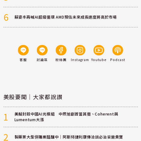
6
蘇姿丰再喊AI超級循環 AMD預估未來成長速度將高於市場
客服
討論區
粉絲團
Instagram
Youtube
Podcast
美股要聞｜大家都說讚
1
美擬封殺中國AI光模組 中際旭創首當其衝、Coherent與
Lumentum大漲
2
製藥業大型併購案醞釀中｜阿斯特捷利康傳洽談必治妥施貴寶