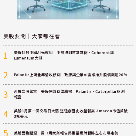
美股要聞｜大家都在看
1
美擬封殺中國AI光模組 中際旭創首當其衝、Coherent與
Lumentum大漲
2
Palantir上調全年營收預測 政府與企業AI需求推升股價飆逾20%
3
AI概念股領軍 美股開盤有望續揚 Palantir、Caterpillar財測
報喜
4
美股8月第一個交易日大漲 道瓊創歷史收盤新高 Amazon市值首破
3兆美元
5
美股面臨關鍵一周 7月就業報告與重量級財報將左右市場走勢