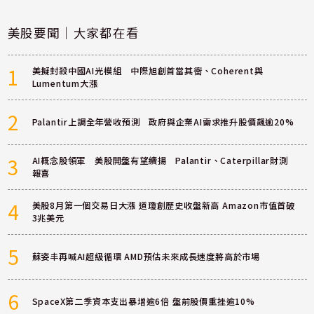
美股要聞｜大家都在看
1
美擬封殺中國AI光模組 中際旭創首當其衝、Coherent與
Lumentum大漲
2
Palantir上調全年營收預測 政府與企業AI需求推升股價飆逾20%
3
AI概念股領軍 美股開盤有望續揚 Palantir、Caterpillar財測
報喜
4
美股8月第一個交易日大漲 道瓊創歷史收盤新高 Amazon市值首破
3兆美元
5
蘇姿丰再喊AI超級循環 AMD預估未來成長速度將高於市場
6
SpaceX第二季資本支出暴增逾6倍 盤前股價重挫逾10%