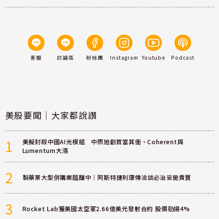
客服
討論區
粉絲團
Instagram
Youtube
Podcast
美股要聞｜大家都說讚
1
美擬封殺中國AI光模組 中際旭創首當其衝、Coherent與
Lumentum大漲
2
製藥業大型併購案醞釀中｜阿斯特捷利康傳洽談必治妥施貴寶
3
Rocket Lab獲美國太空軍2.66億美元發射合約 股價勁揚4%