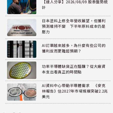
【達人分享】2026/08/09 股泰盤勢統
計
日本塗料上修全年營收展望，但獲利
預測維持不變 下半年原料成本仍是
壓力
AI訂單越來越多，為什麼有些公司的
獲利反而更難超預期？
功率半導體缺貨正在醞釀？從大廠資
本支出看真正的時間點
AI資料中心帶動半導體需求 《麥克
林報告》估2027年市場規模突破2.2兆
美元