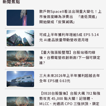
新聞焦點
散戶對SpaceX看法出現重大變化！上
市後首度轉為淨賣出 「逢低買進」
開始變成「反彈減碼」
可成上半年獲利年增逾5成 EPS 5.14
元 AI產品放量帶動營收逐月增
【量大強漲股整理】台股站穩均線
後，台積電營收創新高!下一個可鎖定
誰?
三大未來2026年上半年獲利超越去年
全年 EPS達 0.63元
【0810台股盤後】台股大飆 702 點強
勢攻克 45,000 點大關！記憶體、
MLCC、光通訊 CPO 三強拱頂，鎖定