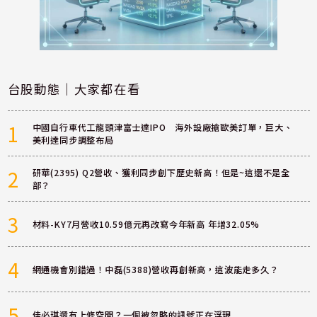
台股動態｜大家都在看
1
中國自行車代工龍頭津富士達IPO 海外設廠搶歐美訂單，巨大、
美利達同步調整布局
2
研華(2395) Q2營收、獲利同步創下歷史新高！但是~這還不是全
部？
3
材料-KY7月營收10.59億元再改寫今年新高 年增32.05%
4
網通機會別錯過！中磊(5388)營收再創新高，這波能走多久？
5
佳必琪還有上修空間？一個被忽略的訊號正在浮現