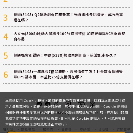
3
穩懋(3105) Q2營收創近四年新高！光通訊漲多回檔後，成長故事
還在嗎？
4
大立光(3008)啟動大陽科技100%持股整併 加速光學與VCM垂直整
合布局
5
網通機會別錯過！中磊(5388)營收再創新高，這波能走多久？
6
穩懋(3105)一年暴漲7倍又腰斬，跌出價值了嗎？杜金龍看懂明後
年EPS基本面：本益比25倍支撐價在哪？
本網站使用 Cookie 技術，於您的電腦中存取某些資訊，以輔助本網站進行資
料之彙集或分析，並提供更好的服務，無侵犯個人隱私之意圖。Cookie 是網站
伺服器與使用者瀏覽器溝通的技術，若不願意開放此項功能，您可在您使用的瀏
客服
討論區
粉絲團
Instagram
Youtube
Podcast
覽器功能項中設定隱私權等級為高，即可拒絕 Cookie 的寫入，但可能會導致
本網站之部分或全部功能無法正常執行。
加入我
隱私權政
服務條
合作提
聯絡我
場地租
訂閱電子