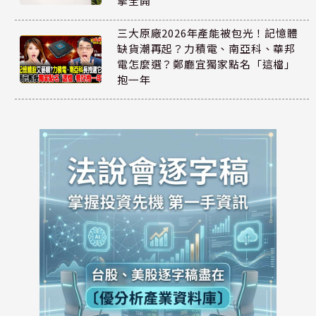
擎全開
三大原廠2026年產能被包光！記憶體
缺貨潮再起？力積電、南亞科、華邦
電怎麼選？鄭廳宜獨家點名「這檔」
抱一年