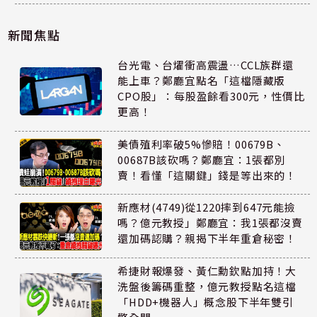
新聞焦點
台光電、台燿衝高震盪…CCL族群還
能上車？鄭廳宜點名「這檔隱藏版
CPO股」：每股盈餘看300元，性價比
更高！
美債殖利率破5%慘賠！00679B、
00687B該砍嗎？鄭廳宜：1張都別
賣！看懂「這關鍵」錢是等出來的！
新應材(4749)從1220摔到647元能撿
嗎？億元教授」鄭廳宜：我1張都沒賣
還加碼認購？親揭下半年重倉秘密！
希捷財報爆發、黃仁勳欽點加持！大
洗盤後籌碼重整，億元教授點名這檔
「HDD+機器人」概念股下半年雙引