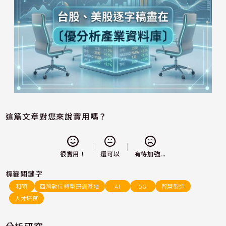
這篇文章對您來說實用嗎？
還可以
很實用！
有待加強...
標籤關鍵字
和碩
亞灣數位轉型研訓基地
AI
5G
智慧製造
人才培育