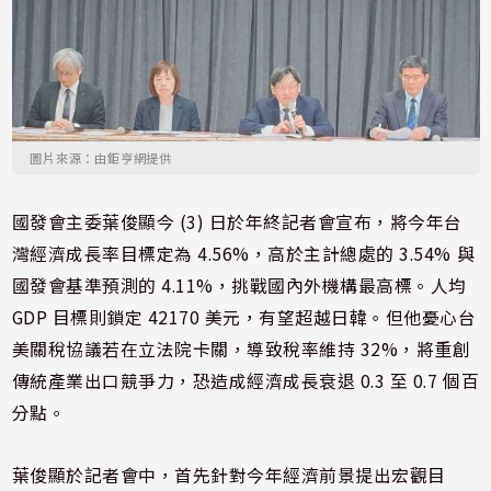
圖片來源：由鉅亨網提供
國發會主委葉俊顯今 (3) 日於年終記者會宣布，將今年台
灣經濟成長率目標定為 4.56%，高於主計總處的 3.54% 與
國發會基準預測的 4.11%，挑戰國內外機構最高標。人均
GDP 目標則鎖定 42170 美元，有望超越日韓。但他憂心台
美關稅協議若在立法院卡關，導致稅率維持 32%，將重創
傳統產業出口競爭力，恐造成經濟成長衰退 0.3 至 0.7 個百
分點。
葉俊顯於記者會中，首先針對今年經濟前景提出宏觀目