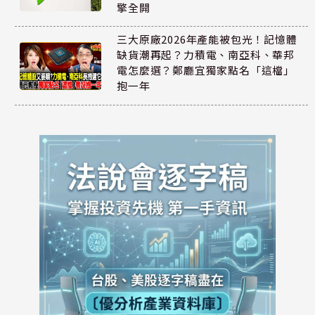
擎全開
三大原廠2026年產能被包光！記憶體
缺貨潮再起？力積電、南亞科、華邦
電怎麼選？鄭廳宜獨家點名「這檔」
抱一年