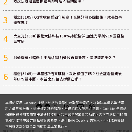
2
致茂法說透露這個產業即將進入強勁循環！
3
穩懋(3105) Q2營收創近四年新高！光通訊漲多回檔後，成長故事
還在嗎？
4
大立光(3008)啟動大陽科技100%持股整併 加速光學與VCM垂直整
合布局
5
網通機會別錯過！中磊(5388)營收再創新高，這波能走多久？
6
穩懋(3105)一年暴漲7倍又腰斬，跌出價值了嗎？杜金龍看懂明後
年EPS基本面：本益比25倍支撐價在哪？
本網站使用 Cookie 技術，於您的電腦中存取某些資訊，以輔助本網站進行資
料之彙集或分析，並提供更好的服務，無侵犯個人隱私之意圖。Cookie 是網站
伺服器與使用者瀏覽器溝通的技術，若不願意開放此項功能，您可在您使用的瀏
客服
討論區
粉絲團
Instagram
Youtube
Podcast
覽器功能項中設定隱私權等級為高，即可拒絕 Cookie 的寫入，但可能會導致
本網站之部分或全部功能無法正常執行。
加入我
隱私權政
服務條
合作提
聯絡我
場地租
訂閱電子