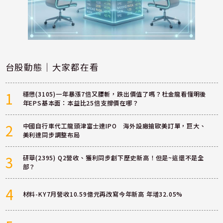
台股動態｜大家都在看
1
穩懋(3105)一年暴漲7倍又腰斬，跌出價值了嗎？杜金龍看懂明後
年EPS基本面：本益比25倍支撐價在哪？
2
中國自行車代工龍頭津富士達IPO 海外設廠搶歐美訂單，巨大、
美利達同步調整布局
3
研華(2395) Q2營收、獲利同步創下歷史新高！但是~這還不是全
部？
4
材料-KY7月營收10.59億元再改寫今年新高 年增32.05%