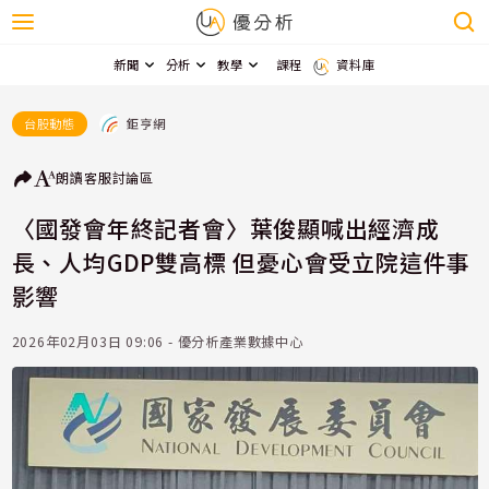
新聞
分析
教學
課程
資料庫
鉅亨網
台股動態
朗讀
客服
討論區
〈國發會年終記者會〉葉俊顯喊出經濟成
長、人均GDP雙高標 但憂心會受立院這件事
影響
2026年02月03日 09:06 - 優分析產業數據中心