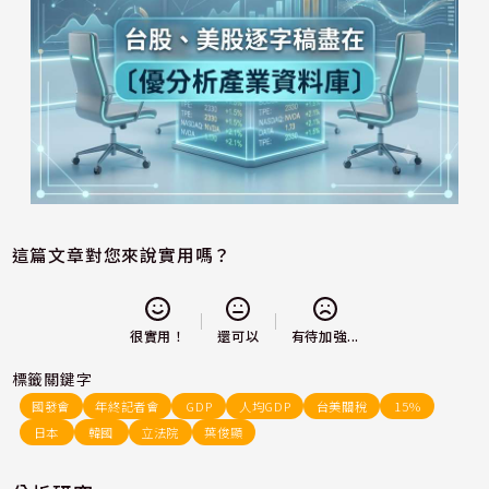
這篇文章對您來說實用嗎？
還可以
很實用！
有待加強...
標籤關鍵字
國發會
年終記者會
GDP
人均GDP
台美關稅
15%
日本
韓國
立法院
葉俊顯