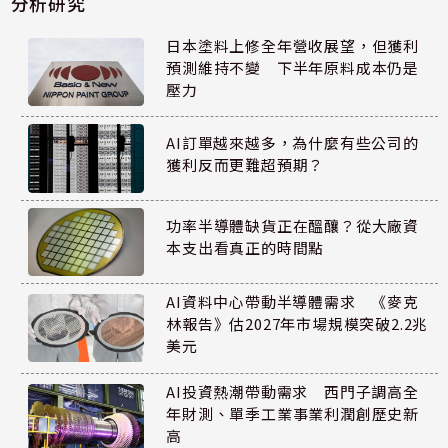
分析研究
日本塗料上修全年營收展望，但獲利
預測維持不變 下半年原料成本仍是
壓力
AI訂單越來越多，為什麼有些公司的
獲利反而更難超預期？
功率半導體缺貨正在醞釀？從大廠資
本支出看真正的時間點
AI資料中心帶動半導體需求 《麥克
林報告》估2027年市場規模突破2.2兆
美元
AI投資熱潮帶動需求 西門子調高全
年財測、單季工業事業利潤創歷史新
高