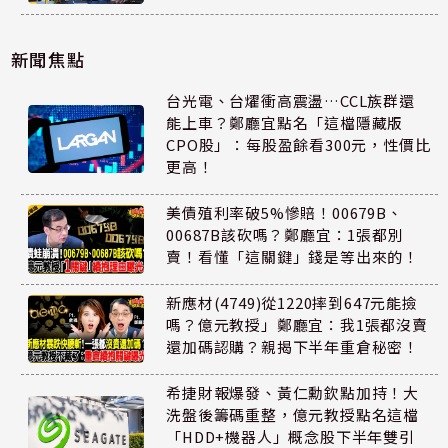
新聞焦點
台光電、台燿衝高震盪…CCL族群還
能上車？鄭廳宜點名「這檔隱藏版
CPO股」：每股盈餘看300元，性價比
更高！
美債殖利率破5%慘賠！00679B、
00687B該砍嗎？鄭廳宜：1張都別
賣！看懂「這關鍵」錢是等出來的！
新應材(4749)從1220摔到647元能撿
嗎？億元教授」鄭廳宜：我1張都沒賣
還加碼認購？親揭下半年重倉秘密！
希捷財報爆發、黃仁勳欽點加持！大
洗盤後籌碼重整，億元教授點名這檔
「HDD+機器人」概念股下半年雙引