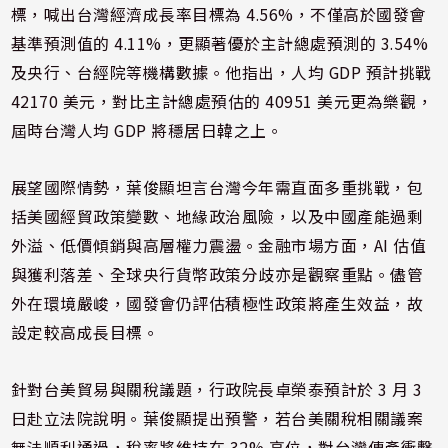
標，喊出台灣經濟成長率目標為 4.56%，不僅高於國發會
基準預測值的 4.11%，更顯著優於主計總處預測的 3.54%
及央行、台經院等機構數據。他指出，人均 GDP 預計挑戰
42170 美元，對比主計總處預估的 40951 美元更為樂觀，
屆時台灣人均 GDP 將穩居日韓之上。
展望國際情勢，葉俊顯坦言台灣今年需直面多重挑戰，包
括美國經貿政策變數、地緣政治風險，以及中國產能過剩
外溢、低價傾銷與高層權力震盪。金融市場方面，AI 估值
與獲利落差、全球央行貨幣政策分歧亦是觀察重點。儘管
外在環境嚴峻，國發會仍評估積極性政策將產生效益，故
設定較高成長目標。
針對台美貿易與關稅議題，行政院長卓榮泰預計於 3 月 3
日赴立法院說明。葉俊顯提出預警，若台美關稅相關議案
無法順利通過，稅率將維持在 32% 高位，對台灣傳產衝擊