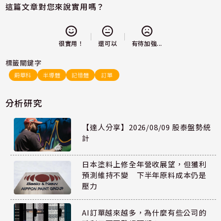
這篇文章對您來說實用嗎？
還可以
很實用！
有待加強...
標籤關鍵字
蔚華科
半導體
記憶體
訂單
分析研究
【達人分享】2026/08/09 股泰盤勢統
計
日本塗料上修全年營收展望，但獲利
預測維持不變 下半年原料成本仍是
壓力
AI訂單越來越多，為什麼有些公司的