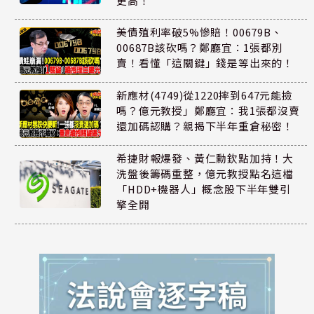
更高！
美債殖利率破5%慘賠！00679B、
00687B該砍嗎？鄭廳宜：1張都別
賣！看懂「這關鍵」錢是等出來的！
新應材(4749)從1220摔到647元能撿
嗎？億元教授」鄭廳宜：我1張都沒賣
還加碼認購？親揭下半年重倉秘密！
希捷財報爆發、黃仁勳欽點加持！大
洗盤後籌碼重整，億元教授點名這檔
「HDD+機器人」概念股下半年雙引
擎全開