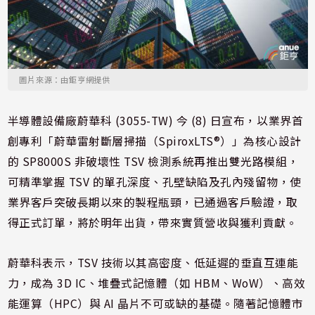
圖片來源：由鉅亨網提供
半導體設備廠蔚華科 (3055-TW) 今 (8) 日宣布，以業界首
創專利「蔚華雷射斷層掃描（SpiroxLTS®）」為核心設計
的 SP8000S 非破壞性 TSV 檢測系統再推出雙光路模組，
可精準掌握 TSV 的單孔深度、孔壁缺陷及孔內殘留物，使
業界客戶突破長期以來的製程瓶頸，已通過客戶驗證，取
得正式訂單，將於明年出貨，帶來實質營收與獲利貢獻。
蔚華科表示，TSV 技術以其高密度、低延遲的垂直互連能
力，成為 3D IC、堆疊式記憶體（如 HBM、WoW）、高效
能運算（HPC）與 AI 晶片不可或缺的基礎。隨著記憶體市