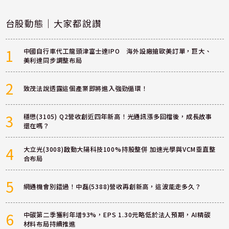
台股動態｜大家都說讚
1
中國自行車代工龍頭津富士達IPO 海外設廠搶歐美訂單，巨大、
美利達同步調整布局
2
致茂法說透露這個產業即將進入強勁循環！
3
穩懋(3105) Q2營收創近四年新高！光通訊漲多回檔後，成長故事
還在嗎？
4
大立光(3008)啟動大陽科技100%持股整併 加速光學與VCM垂直整
合布局
5
網通機會別錯過！中磊(5388)營收再創新高，這波能走多久？
6
中碳第二季獲利年增93%，EPS 1.30元略低於法人預期，AI精碳
材料布局持續推進