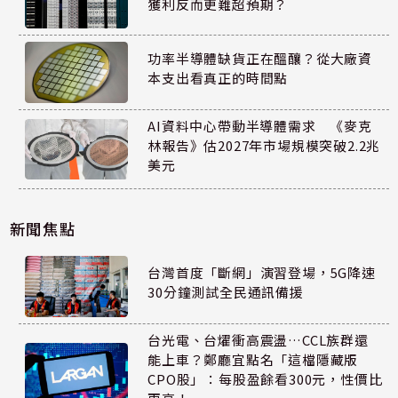
獲利反而更難超預期？
功率半導體缺貨正在醞釀？從大廠資
本支出看真正的時間點
AI資料中心帶動半導體需求 《麥克
林報告》估2027年市場規模突破2.2兆
美元
新聞焦點
台灣首度「斷網」演習登場，5G降速
30分鐘測試全民通訊備援
台光電、台燿衝高震盪…CCL族群還
能上車？鄭廳宜點名「這檔隱藏版
CPO股」：每股盈餘看300元，性價比