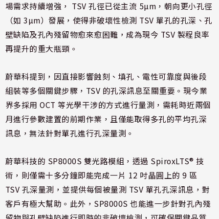
場需求持續增強， TSV 孔徑已從主流 5µm，朝向更小孔徑
（如 3µm）發展，使得非破壞性檢測 TSV 單孔的孔深、孔
壁缺陷及孔內殘留物愈來愈困難，成為現今 TSV 製程良率
再提升的重大瓶頸。
蔚華科提到，因直接影響蝕刻、填孔、電性可靠度與後段
組裝等多個關鍵步驟，TSV 的孔深訊息至關重要。現今業
界多採用 OCT 等光學干涉的方式進行量測，需耗時近兩個
月進行參數建置的前期作業，且僅能取得多孔的平均孔深
訊息，無法針對單孔進行孔深量測。
蔚華科技的 SP8000S 雙光路模組，透過 SpiroxLTS® 技
術，則僅需十多分鐘即能完成一片 12 吋晶圓上的 9 區
TSV 孔深量測，並提供每個被量測 TSV 單孔孔深訊息，對
客戶有極大幫助。此外，SP8000S 也能進一步針對孔內殘
留物與孔壁缺陷進行即時的非破壞檢測，可確保關鍵品質