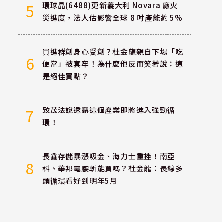
環球晶(6488)更新義大利 Novara 廠火
5
災進度，法人估影響全球 8 吋產能約 5%
買進群創身心受創？杜金龍親自下場「吃
6
便當」被套牢！為什麼他反而笑著說：這
是絕佳買點？
致茂法說透露這個產業即將進入強勁循
7
環！
長鑫存儲暴漲吸金、海力士重挫！南亞
8
科、華邦電腰斬能買嗎？杜金龍：長線多
頭循環看好到明年5月