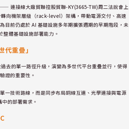
⸺ 連接線大廠
貿聯控股
貿聯-KY(3665-TW)周二法說會上
向機架層級（rack-level）架構，帶動電源交付、高速
目前仍處於 AI 基礎設施多年期擴張週期的早期階段，未
制於整體基礎設施部署能力。
世代重疊」
也從過去的單一路徑升級，演變為多世代平台重疊並行，使得
與驗證的重要性。
注單一技術路線，而是同步布局銅線互連、光學連接與電源
架構中的部署需求。
C