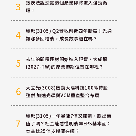
致茂法說透露這個產業即將進入強勁循
3
環！
穩懋(3105) Q2營收創近四年新高！光通
4
訊漲多回檔後，成長故事還在嗎？
去年的關稅題材開始進入現實，大成鋼
5
(2027-TW)的產業週期位置在哪裡？
大立光(3008)啟動大陽科技100%持股
6
整併 加速光學與VCM垂直整合布局
穩懋(3105)一年暴漲7倍又腰斬，跌出價
7
值了嗎？杜金龍看懂明後年EPS基本面：
本益比25倍支撐價在哪？