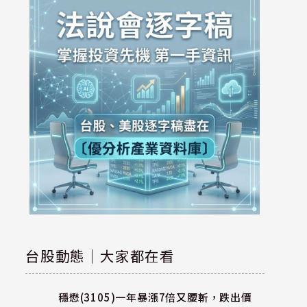
台股動態｜大家都在看
穩懋(3105)一年暴漲7倍又腰斬，跌出價