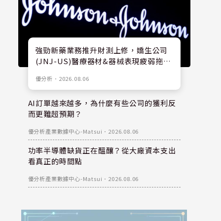
強勁新藥業務推升財測上修，嬌生公司
(JNJ-US)醫療器材&器械表現疲弱拖累
股價
優分析
．
2026.08.06
AI訂單越來越多，為什麼有些公司的獲利反
而更難超預期？
優分析產業數據中心-Matsui
．
2026.08.06
功率半導體缺貨正在醞釀？從大廠資本支出
看真正的時間點
優分析產業數據中心-Matsui
．
2026.08.06