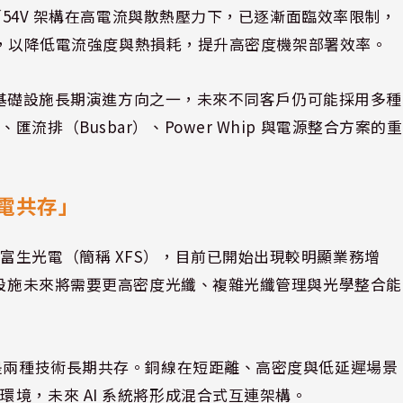
V／54V 架構在高電流與散熱壓力下，已逐漸面臨效率限制，
架構，以降低電流強度與熱損耗，提升高密度機架部署效率。
I 基礎設施長期演進方向之一，未來不同客戶仍可能採用多種
排（Busbar）、Power Whip 與電源整合方案的重
電共存」
富生光電（簡稱 XFS），目前已開始出現較明顯業務增
礎設施未來將需要更高密度光纖、複雜光纖管理與光學整合能
而是兩種技術長期共存。銅線在短距離、高密度與低延遲場景
境，未來 AI 系統將形成混合式互連架構。