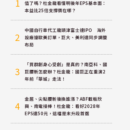
1
值了嗎？杜金龍看懂明後年EPS基本面：
本益比25倍支撐價在哪？
中國自行車代工龍頭津富士達IPO 海外
2
設廠搶歐美訂單，巨大、美利達同步調整
布局
「買群創身心受創」是真的？南亞科、國
3
巨腰斬怎麼辦？杜金龍：國巨正在重演2
年前「華城」走法！
金居、尖點腰斬後換誰漲？ABF載板欣
4
興、南電接棒！杜金龍：看好2028年
EPS達50元，這檔是末升段首選