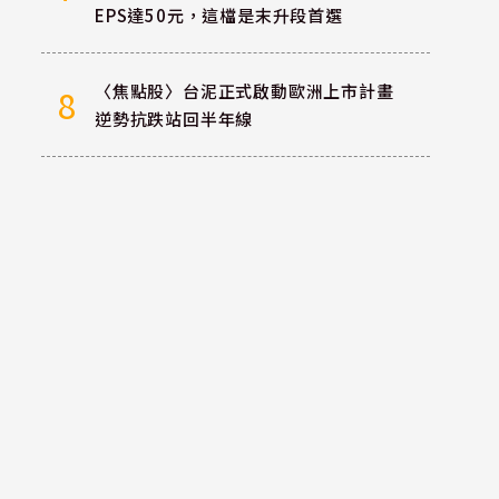
EPS達50元，這檔是末升段首選
〈焦點股〉台泥正式啟動歐洲上市計畫
8
逆勢抗跌站回半年線