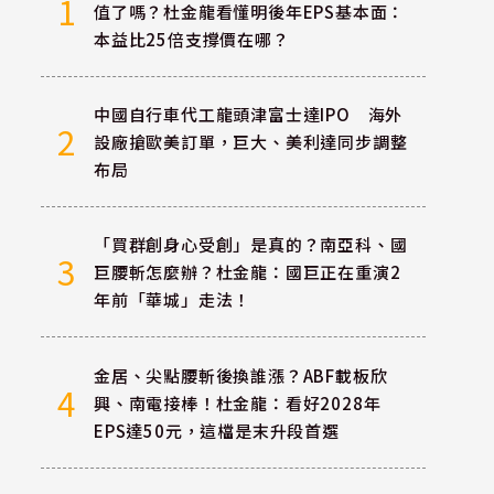
1
值了嗎？杜金龍看懂明後年EPS基本面：
本益比25倍支撐價在哪？
中國自行車代工龍頭津富士達IPO 海外
2
設廠搶歐美訂單，巨大、美利達同步調整
布局
「買群創身心受創」是真的？南亞科、國
3
巨腰斬怎麼辦？杜金龍：國巨正在重演2
年前「華城」走法！
金居、尖點腰斬後換誰漲？ABF載板欣
4
興、南電接棒！杜金龍：看好2028年
EPS達50元，這檔是末升段首選