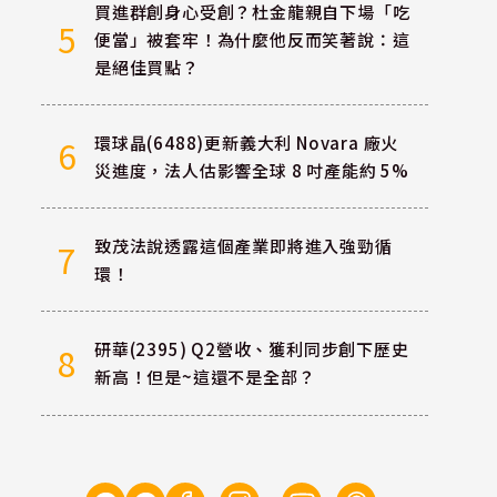
買進群創身心受創？杜金龍親自下場「吃
5
便當」被套牢！為什麼他反而笑著說：這
是絕佳買點？
環球晶(6488)更新義大利 Novara 廠火
6
災進度，法人估影響全球 8 吋產能約 5%
致茂法說透露這個產業即將進入強勁循
7
環！
研華(2395) Q2營收、獲利同步創下歷史
8
新高！但是~這還不是全部？