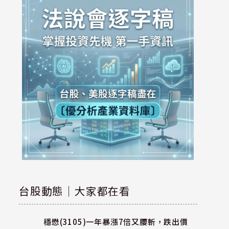
台股動態｜大家都在看
穩懋(3105)一年暴漲7倍又腰斬，跌出價