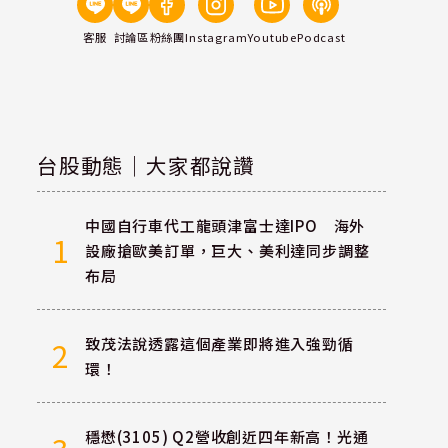
客服
討論區
粉絲團
Instagram
Youtube
Podcast
台股動態｜大家都說讚
中國自行車代工龍頭津富士達IPO 海外
1
設廠搶歐美訂單，巨大、美利達同步調整
布局
致茂法說透露這個產業即將進入強勁循
2
環！
穩懋(3105) Q2營收創近四年新高！光通