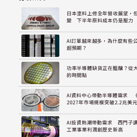
日本塗料上修全年營收展望，
變 下半年原料成本仍是壓力
AI訂單越來越多，為什麼有些
超預期？
功率半導體缺貨正在醞釀？從
的時間點
AI資料中心帶動半導體需求 
2027年市場規模突破2.2兆美
AI投資熱潮帶動需求 西門子
工業事業利潤創歷史新高