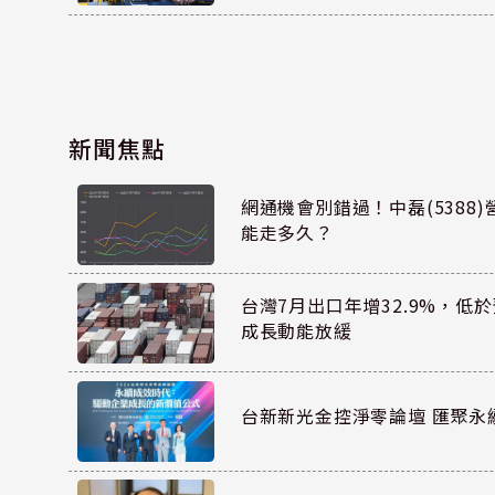
新聞焦點
網通機會別錯過！中磊(5388
能走多久？
台灣7月出口年增32.9%，低
成長動能放緩
台新新光金控淨零論壇 匯聚永