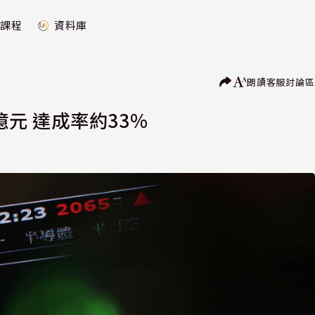
課程
資料庫
朗讀
客服
討論區
億元 達成率約33%