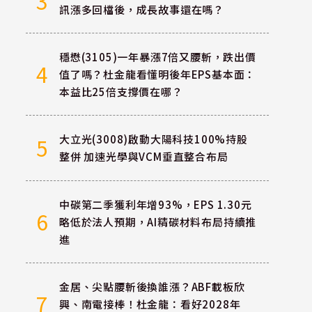
3
訊漲多回檔後，成長故事還在嗎？
穩懋(3105)一年暴漲7倍又腰斬，跌出價
4
值了嗎？杜金龍看懂明後年EPS基本面：
本益比25倍支撐價在哪？
大立光(3008)啟動大陽科技100%持股
5
整併 加速光學與VCM垂直整合布局
中碳第二季獲利年增93%，EPS 1.30元
6
略低於法人預期，AI精碳材料布局持續推
進
金居、尖點腰斬後換誰漲？ABF載板欣
7
興、南電接棒！杜金龍：看好2028年