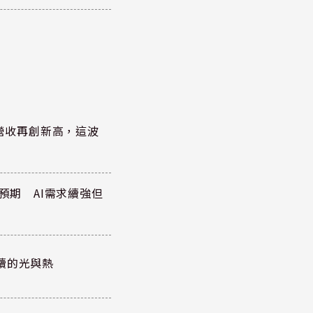
)營收再創新高，這波
於預期 AI需求續強但
續的光與熱