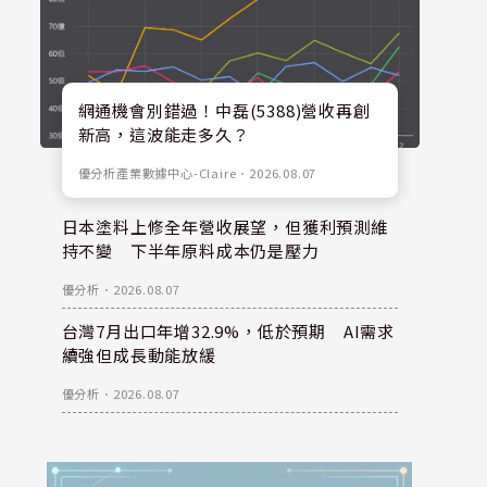
網通機會別錯過！中磊(5388)營收再創
新高，這波能走多久？
優分析產業數據中心-Claire
．
2026.08.07
日本塗料上修全年營收展望，但獲利預測維
持不變 下半年原料成本仍是壓力
優分析
．
2026.08.07
台灣7月出口年增32.9%，低於預期 AI需求
續強但成長動能放緩
優分析
．
2026.08.07