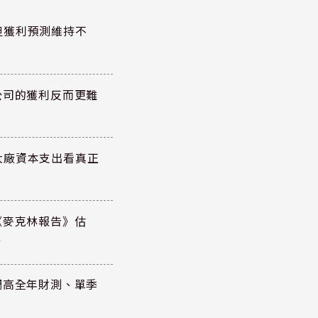
但獲利預測維持不
公司的獲利反而更難
大廠資本支出看真正
《麥克林報告》估
元
調高全年財測、單季