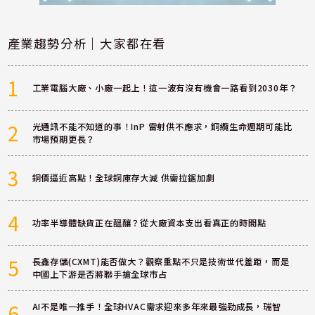
產業趨勢分析｜大家都在看
1
工業電腦大廠、小廠一起上！這一波有沒有機會一路看到2030年？
2
光通訊不能不知道的事！InP 雷射供不應求，銅纜生命週期可能比
市場預期更長？
3
銅價逼近高點！全球銅庫存大減 供需拉鋸加劇
4
功率半導體缺貨正在醞釀？從大廠資本支出看真正的時間點
5
長鑫存儲(CXMT)能否做大？觀察重點不只是技術世代差距，而是
中國上下游是否將聯手搶全球市占
6
AI不是唯一推手！全球HVAC需求迎來多年來最強勁成長，瑞智