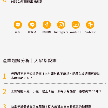
(4532)壓縮機出貨創高
客服
討論區
粉絲團
Instagram
Youtube
Podcast
產業趨勢分析｜大家都說讚
1
光通訊不能不知道的事！InP 雷射供不應求，銅纜生命週期可能比
市場預期更長？
2
工業電腦大廠、小廠一起上！這一波有沒有機會一路看到2030年？
3
功率半導體缺貨正在醞釀？從大廠資本支出看真正的時間點