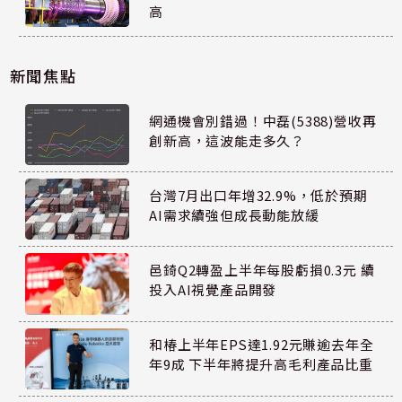
高
新聞焦點
網通機會別錯過！中磊(5388)營收再
創新高，這波能走多久？
台灣7月出口年增32.9%，低於預期
AI需求續強但成長動能放緩
邑錡Q2轉盈上半年每股虧損0.3元 續
投入AI視覺產品開發
和椿上半年EPS達1.92元賺逾去年全
年9成 下半年將提升高毛利產品比重