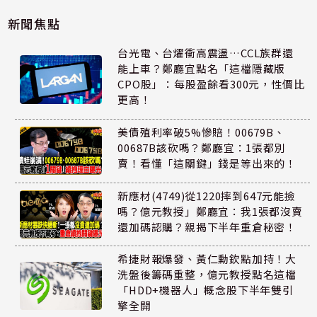
新聞焦點
台光電、台燿衝高震盪…CCL族群還
能上車？鄭廳宜點名「這檔隱藏版
CPO股」：每股盈餘看300元，性價比
更高！
美債殖利率破5%慘賠！00679B、
00687B該砍嗎？鄭廳宜：1張都別
賣！看懂「這關鍵」錢是等出來的！
新應材(4749)從1220摔到647元能撿
嗎？億元教授」鄭廳宜：我1張都沒賣
還加碼認購？親揭下半年重倉秘密！
希捷財報爆發、黃仁勳欽點加持！大
洗盤後籌碼重整，億元教授點名這檔
「HDD+機器人」概念股下半年雙引
擎全開