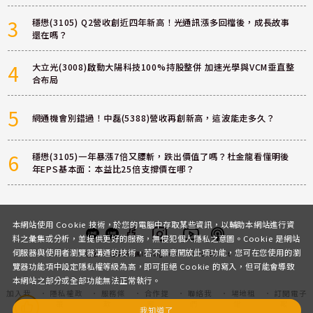
3
穩懋(3105) Q2營收創近四年新高！光通訊漲多回檔後，成長故事
還在嗎？
4
大立光(3008)啟動大陽科技100%持股整併 加速光學與VCM垂直整
合布局
5
網通機會別錯過！中磊(5388)營收再創新高，這波能走多久？
6
穩懋(3105)一年暴漲7倍又腰斬，跌出價值了嗎？杜金龍看懂明後
年EPS基本面：本益比25倍支撐價在哪？
本網站使用 Cookie 技術，於您的電腦中存取某些資訊，以輔助本網站進行資
料之彙集或分析，並提供更好的服務，無侵犯個人隱私之意圖。Cookie 是網站
伺服器與使用者瀏覽器溝通的技術，若不願意開放此項功能，您可在您使用的瀏
客服
討論區
粉絲團
Instagram
Youtube
Podcast
覽器功能項中設定隱私權等級為高，即可拒絕 Cookie 的寫入，但可能會導致
本網站之部分或全部功能無法正常執行。
加入我
隱私權政
服務條
合作提
聯絡我
場地租
訂閱電子
們
策
款
案
們
借
報
我知道了