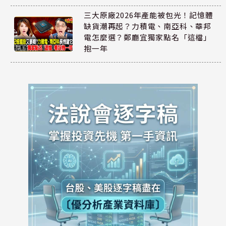
三大原廠2026年產能被包光！記憶體
缺貨潮再起？力積電、南亞科、華邦
電怎麼選？鄭廳宜獨家點名「這檔」
抱一年