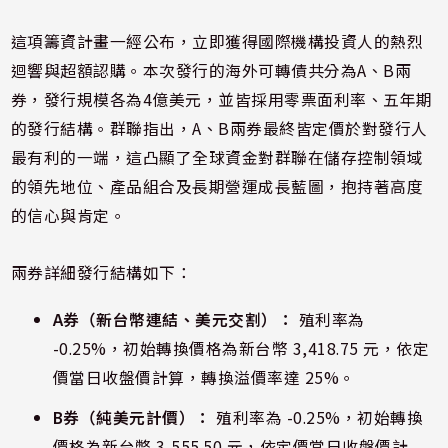
這項籌資計畫一經公布，立即獲得國際機構投資人的熱烈
迴響與超額認購。本次發行的海外可轉債共分為A、B兩
券，發行規模各為4億美元，並皆採用零票面利率、五年期
的發行結構。群聯指出，A、B兩券最終皆定價於對發行人
最有利的一端，這凸顯了全球資金對群聯在儲存控制領域
的領先地位、產品組合及長期營運成長藍圖，抱持著高度
的信心與肯定。
兩券詳細發行結構如下：
A券（新台幣連結、美元交割）：
殖利率為
-0.25%，初始轉換價格為新台幣 3,418.75 元，依定
價當日收盤價計算，轉換溢價率達 25%。
B券（純美元計價）：
殖利率為 -0.25%，初始轉換
價格為新台幣 3,555.50 元，依定價當日收盤價計