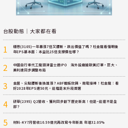
台股動態｜大家都在看
1
穩懋(3105)一年暴漲7倍又腰斬，跌出價值了嗎？杜金龍看懂明後
年EPS基本面：本益比25倍支撐價在哪？
2
中國自行車代工龍頭津富士達IPO 海外設廠搶歐美訂單，巨大、
美利達同步調整布局
3
金居、尖點腰斬後換誰漲？ABF載板欣興、南電接棒！杜金龍：看
好2028年EPS達50元，這檔是末升段首選
4
研華(2395) Q2營收、獲利同步創下歷史新高！但是~這還不是全
部？
5
材料-KY7月營收10.59億元再改寫今年新高 年增32.05%