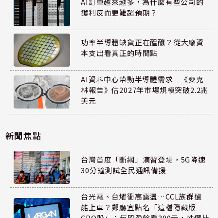
AI訂單越來越多，為什麼有些公司的
獲利反而更難超預期？
功率半導體缺貨正在醞釀？從大廠資
本支出看真正的時間點
AI資料中心帶動半導體需求 《麥克
林報告》估2027年市場規模突破2.2兆
美元
新聞焦點
台灣首度「斷網」演習登場，5G降速
30分鐘測試全民通訊備援
台光電、台燿衝高震盪…CCL族群還
能上車？鄭廳宜點名「這檔隱藏版
CPO股」：每股盈餘看300元，性價比