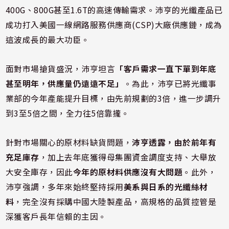
400G、800G甚至1.6T的高速傳輸需求。沛亨的光纖產品已
成功打入美國一線網路服務供應商(CSP)大廠供應鏈，成為
這波成長的最大功臣。
面對市場搶貨盛況，沛亨坦言
「客戶需求一直下單到年底
甚至明年，供應量仍遠遠不足」
。為此，沛亨已將光纖事
業部的今年產能提升目標，由先前規劃的3倍，進一步調升
到3至5倍之間，全力往5倍靠攏。
針對市場關心的原材料缺貨問題，
沛亨透露，由於前年有
充足庫存
，加上去年底獲得母集團資金調度支持、大舉放
大安全庫存，因此
今年的原材料供應沒有大問題
。此外，
沛亨強調，多年來始終堅持採用
美系與日系的光纖絲材
料
，完全沒有採購中國大陸製產品，高規格的品質控管是
深獲客戶長年信賴的主因。