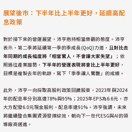
展望後市：下半年比上半年更好，延續高配
息政策
對於接下來的營運展望，沛亨抱持相當樂觀的態度。沛亨
表示，第二季將延續第一季的季成長(QoQ)力道，且
對比去
年同期的成長幅度將「相當驚人，不會讓大家失望」
；依
照過往產業趨勢，
下半年的營運表現將會比上半年更好
，
目標是複製去年的軌跡，寫下「季季讓人驚艷」的成績。
此外，沛亨一向採取高股利政策回饋股東，2023年與2024
年的配息率分別高達78%與95%；2025年EPS為6.6元，亦
大方配發6.0元現金股利，配息率達91%。沛亨強調，未來
將繼續整合集團資源發揮綜效，朝向下一世代ESG與AI的領
導廠商邁進。