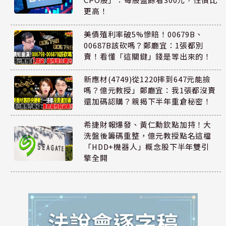
更高！
美債殖利率破5%慘賠！00679B、
00687B該砍嗎？鄭廳宜：1張都別
賣！看懂「這關鍵」錢是等出來的！
新應材(4749)從1220摔到647元能撿
嗎？億元教授」鄭廳宜：我1張都沒賣
還加碼認購？親揭下半年重倉秘密！
希捷財報爆發、黃仁勳欽點加持！大
洗盤後籌碼重整，億元教授點名這檔
「HDD+機器人」概念股下半年雙引
擎全開