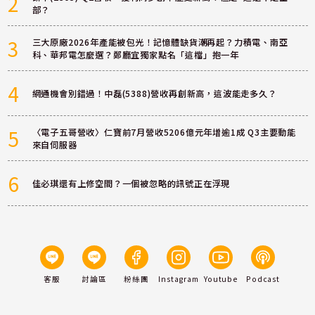
2
部？
3
三大原廠2026年產能被包光！記憶體缺貨潮再起？力積電、南亞
科、華邦電怎麼選？鄭廳宜獨家點名「這檔」抱一年
4
網通機會別錯過！中磊(5388)營收再創新高，這波能走多久？
5
〈電子五哥營收〉仁寶前7月營收5206億元年增逾1成 Q3主要動能
來自伺服器
6
佳必琪還有上修空間？一個被忽略的訊號正在浮現
客服
討論區
粉絲團
Instagram
Youtube
Podcast