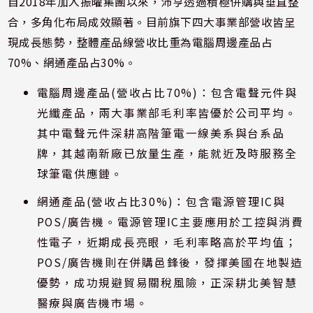
自2018年加入振曜集團以來，沛亨透過積極併購與垂直整
合，多角化布局成效顯著。目前旗下四大事業部營收皆呈
現成長態勢，整體產品線營收比重為電腦周邊產品占
70%、網通產品占30%。
電腦周邊產品(營收占比70%)：包含電聲元件與
光纖產品，兩大事業部毛利率皆優於公司平均。
其中電聲元件深耕高階筆電一線美系與台系品
牌，其越南新廠已放量生產，能就近及時服務全
球筆電供應鏈。
網通產品(營收占比30%)：包含電源管理IC與
POS/廣告機。電源管理IC主要應用於工控與消費
性電子，近期成長亮眼，毛利率略高於平均值；
POS/廣告機則在併購邑鋒後，發揮美國在地製造
優勢，成功規避貿易關稅風險，正深耕北美智慧
醫療與廣告機市場。