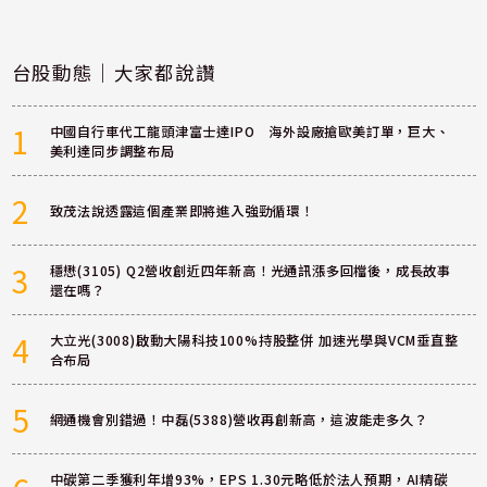
台股動態｜大家都說讚
1
中國自行車代工龍頭津富士達IPO 海外設廠搶歐美訂單，巨大、
美利達同步調整布局
2
致茂法說透露這個產業即將進入強勁循環！
3
穩懋(3105) Q2營收創近四年新高！光通訊漲多回檔後，成長故事
還在嗎？
4
大立光(3008)啟動大陽科技100%持股整併 加速光學與VCM垂直整
合布局
5
網通機會別錯過！中磊(5388)營收再創新高，這波能走多久？
中碳第二季獲利年增93%，EPS 1.30元略低於法人預期，AI精碳