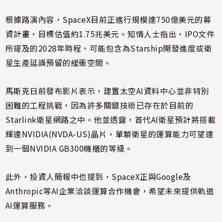
根據路演內容，SpaceX目前正進行規模達750億美元的募
資計畫，目標估值約1.75兆美元。知情人士指出，IPO文件
所提及的2028年時程，可能包含為Starship開發進度或衛
星生產延誤預留的緩衝空間。
馬斯克日前發布影片表示，建置太空AI資料中心並非特別
困難的工程挑戰，因為許多關鍵技術已存在於目前的
Starlink衛星網路之中。他並透露，首代AI衛星預計將搭載
輝達NVIDIA(NVDA-US)晶片，單顆衛星的運算能力可望達
到一個NVIDIA GB300機櫃的等級。
此外，投資人簡報中也提到，SpaceX正與Google及
Anthropic等AI企業洽談運算合作機會，希望未來提供軌道
AI運算服務。