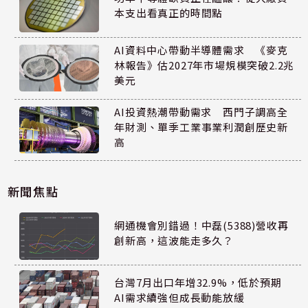
本支出看真正的時間點
AI資料中心帶動半導體需求 《麥克
林報告》估2027年市場規模突破2.2兆
美元
AI投資熱潮帶動需求 西門子調高全
年財測、單季工業事業利潤創歷史新
高
新聞焦點
網通機會別錯過！中磊(5388)營收再
創新高，這波能走多久？
台灣7月出口年增32.9%，低於預期
AI需求續強但成長動能放緩