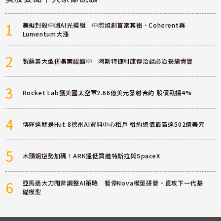
1
美擬封殺中國AI光模組 中際旭創首當其衝、Coherent與
Lumentum大漲
2
製藥業大型併購案醞釀中｜阿斯特捷利康傳洽談必治妥施貴寶
3
Rocket Lab獲美國太空軍2.66億美元發射合約 股價勁揚4%
4
傳輝達就是Hut 8德州AI資料中心租戶 租約總值最高達502億美元
5
木頭姐逆勢加碼！ARK逢低買進特斯拉與SpaceX
6
亞馬遜大刀闊斧調整AI策略 暫停Nova模型研發、直攻下一代基
礎模型