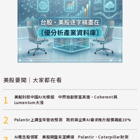
美股要聞｜大家都在看
1
美擬封殺中國AI光模組 中際旭創首當其衝、Coherent與
Lumentum大漲
2
Palantir上調全年營收預測 政府與企業AI需求推升股價飆逾20%
3
AI概念股領軍 美股開盤有望續揚 Palantir、Caterpillar財測