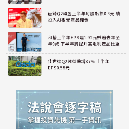
邑錡Q2轉盈上半年每股虧損0.3元 續
投入AI視覺產品開發
和椿上半年EPS達1.92元賺逾去年全
年9成 下半年將提升高毛利產品比重
佳世達Q2純益季增87% 上半年
EPS0.58元