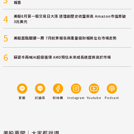
報喜
4
美股8月第一個交易日大漲 道瓊創歷史收盤新高 Amazon市值首破
3兆美元
5
美股面臨關鍵一周 7月就業報告與重量級財報將左右市場走勢
6
蘇姿丰再喊AI超級循環 AMD預估未來成長速度將高於市場
客服
討論區
粉絲團
Instagram
Youtube
Podcast
美股要聞｜大家都說讚