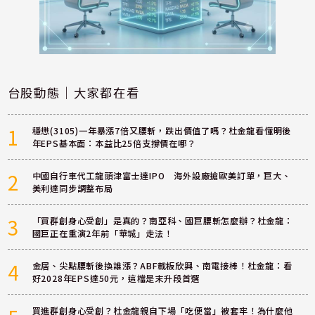
台股動態｜大家都在看
1
穩懋(3105)一年暴漲7倍又腰斬，跌出價值了嗎？杜金龍看懂明後
年EPS基本面：本益比25倍支撐價在哪？
2
中國自行車代工龍頭津富士達IPO 海外設廠搶歐美訂單，巨大、
美利達同步調整布局
3
「買群創身心受創」是真的？南亞科、國巨腰斬怎麼辦？杜金龍：
國巨正在重演2年前「華城」走法！
4
金居、尖點腰斬後換誰漲？ABF載板欣興、南電接棒！杜金龍：看
好2028年EPS達50元，這檔是末升段首選
買進群創身心受創？杜金龍親自下場「吃便當」被套牢！為什麼他