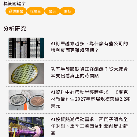
標籤關鍵字
晶鑽生醫
授權金
醫美
生技
分析研究
AI訂單越來越多，為什麼有些公司的
獲利反而更難超預期？
功率半導體缺貨正在醞釀？從大廠資
本支出看真正的時間點
AI資料中心帶動半導體需求 《麥克
林報告》估2027年市場規模突破2.2兆
美元
AI投資熱潮帶動需求 西門子調高全
年財測、單季工業事業利潤創歷史新
高