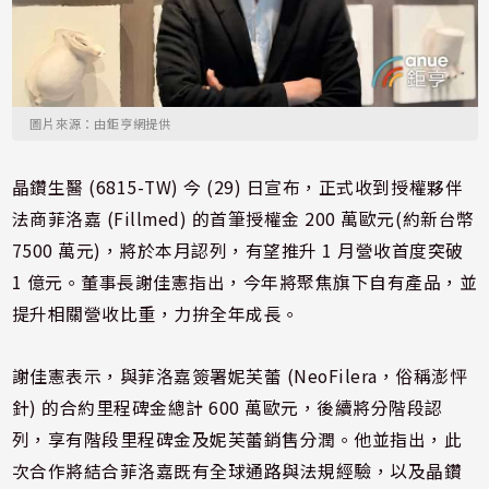
圖片來源：由鉅亨網提供
晶鑽生醫 (6815-TW) 今 (29) 日宣布，正式收到授權夥伴
法商菲洛嘉 (Fillmed) 的首筆授權金 200 萬歐元(約新台幣
7500 萬元)，將於本月認列，有望推升 1 月營收首度突破
1 億元。董事長謝佳憲指出，今年將聚焦旗下自有產品，並
提升相關營收比重，力拚全年成長。
謝佳憲表示，與菲洛嘉簽署妮芙蕾 (NeoFilera，俗稱澎怦
針) 的合約里程碑金總計 600 萬歐元，後續將分階段認
列，享有階段里程碑金及妮芙蕾銷售分潤。他並指出，此
次合作將結合菲洛嘉既有全球通路與法規經驗，以及晶鑽