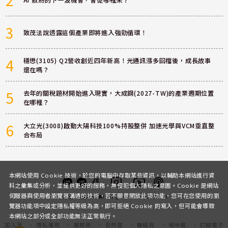
3
致茂法說透露這個產業即將進入強勁循環！
4
穩懋(3105) Q2營收創近四年新高！光通訊漲多回檔後，成長故事
還在嗎？
5
去年的關稅題材開始進入現實，大成鋼(2027-TW)的產業週期位置
在哪裡？
6
大立光(3008)啟動大陽科技100%持股整併 加速光學與VCM垂直整
合布局
本網站使用 Cookie 技術，於您的電腦中存取某些資訊，以輔助本網站進行資
料之彙集或分析，並提供更好的服務，無侵犯個人隱私之意圖。Cookie 是網站
伺服器與使用者瀏覽器溝通的技術，若不願意開放此項功能，您可在您使用的瀏
客服
討論區
粉絲團
Instagram
Youtube
Podcast
覽器功能項中設定隱私權等級為高，即可拒絕 Cookie 的寫入，但可能會導致
本網站之部分或全部功能無法正常執行。
加入我
隱私權政
服務條
合作提
聯絡我
場地租
訂閱電子