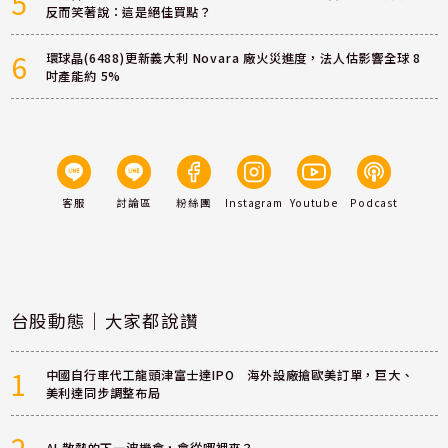
5
反而笑著說：這是絕佳買點？
6
環球晶(6488)更新義大利 Novara 廠火災進度，法人估影響全球 8
吋產能約 5%
客服
討論區
粉絲團
Instagram
Youtube
Podcast
台股動態｜大家都說讚
1
中國自行車代工龍頭津富士達IPO 海外設廠搶歐美訂單，巨大、
美利達同步調整布局
2
AI 散熱的下一波機會，會從哪裡來？