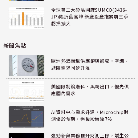
全球第二大矽晶圓廠SUMCO(3436-
JP)陷折舊高峰 新廠投產拖累前三季
虧損擴大
新聞焦點
歐洲熱浪衝擊供應鏈與通膨，空調、
避險需求同步升溫
美國限制鎢廢料、黑粉出口，優先供
應國內需求
AI資料中心需求升溫，Microchip財
測優於預期，盤後股價漲7%
強勁新藥業務推升財測上修，嬌生公