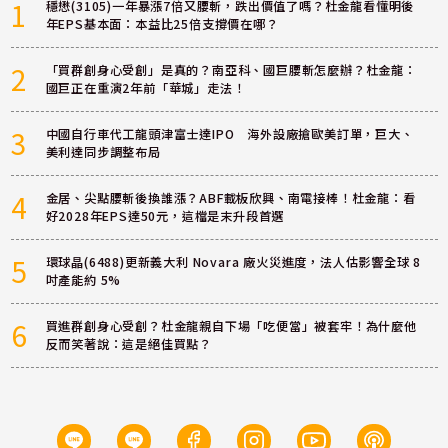
1
穩懋(3105)一年暴漲7倍又腰斬，跌出價值了嗎？杜金龍看懂明後
年EPS基本面：本益比25倍支撐價在哪？
2
「買群創身心受創」是真的？南亞科、國巨腰斬怎麼辦？杜金龍：
國巨正在重演2年前「華城」走法！
3
中國自行車代工龍頭津富士達IPO 海外設廠搶歐美訂單，巨大、
美利達同步調整布局
4
金居、尖點腰斬後換誰漲？ABF載板欣興、南電接棒！杜金龍：看
好2028年EPS達50元，這檔是末升段首選
5
環球晶(6488)更新義大利 Novara 廠火災進度，法人估影響全球 8
吋產能約 5%
6
買進群創身心受創？杜金龍親自下場「吃便當」被套牢！為什麼他
反而笑著說：這是絕佳買點？