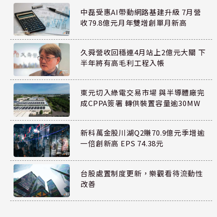
中磊受惠AI帶動網路基建升級 7月營
收79.8億元月年雙增創單月新高
久舜營收回穩連4月站上2億元大關 下
半年將有高毛利工程入帳
東元切入綠電交易市場 與半導體廠完
成CPPA簽署 轉供裝置容量逾30MW
新科萬金股川湖Q2賺70.9億元季增逾
一倍創新高 EPS 74.38元
台股處置制度更新，樂觀看待流動性
改善