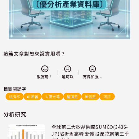
這篇文章對您來說實用嗎？
還可以
很實用！
有待加強...
標籤關鍵字
經濟部
能源署
太陽光電
屋頂型
地面型
環評
分析研究
全球第二大矽晶圓廠SUMCO(3436-
JP)陷折舊高峰 新廠投產拖累前三季