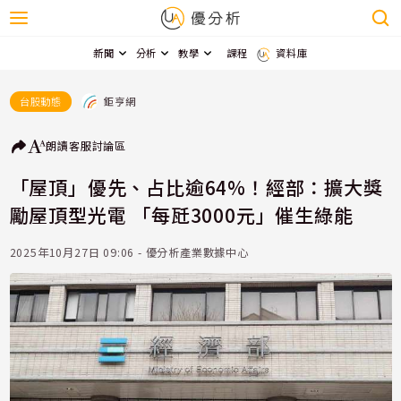
新聞
分析
教學
課程
資料庫
鉅亨網
台股動態
朗讀
客服
討論區
「屋頂」優先、占比逾64%！經部：擴大獎
勵屋頂型光電 「每瓩3000元」催生綠能
2025年10月27日 09:06 - 優分析產業數據中心