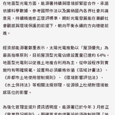
在地面型光電方面，能源署持續與環境部緊密合作，承諾
依據科學數據、參考國際作法以及廣納國內各界社會共識
意見，持續精進修正環評標準，期盼光電發展能在兼顧社
會觀感與環境保護的前提下，朝向平衡永續的方向穩健前
進。
經濟部能源署鄭重表示，太陽光電推動以「屋頂優先」為
最高指導原則，目前屋頂型光電佔總設置量已達約 64%。
地面型光電則以促進土地複合利用為主，從申設程序到實
施均有明確規範。設置時必須嚴格依循《區域計畫法》、
《非都市土地使用管制規則》、《環境影響評估法》、
《水土保持法》等相關法規辦理，從源頭上杜絕對環境敏
感區位的影響。
為強化管理並提升資訊透明度，能源署已於今年 3 月修正
《電業登記規則》，明確要求申請籌設前須強制辦理「地