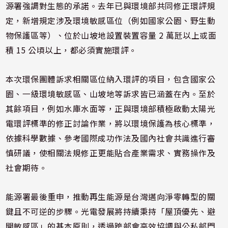
源署強調對生態的承諾。去年已與環境部共同修正環評規
定，新增規定涉及環境敏感區位（例如國家公園、野生動
物保護區等）、位於山坡地設置裝置容量 2 萬瓩以上或面
積 15 公頃以上，都必須實施環評。
本次環保團體訴求相關區位納入環評的項目，包含國家公
園、一級環境敏感區、山坡地等訴求皆已涵蓋在內。至於
其餘項目，例如水庫水面等，正與環境部積極啟動太陽光
電環評標準的修正討論作業，將以環境保護為核心標準，
依據科學數據、參考國際成功作法及國內社會共識進行審
慎研議，使相關法規修正更能貼合產業需求、實務操作及
社會期待。
能源署最後重申，推動再生能源是台灣邁向淨零轉型的關
鍵且不可逆的步驟。光電發展將持續秉持「屋頂優先、避
開敏感區」的基本原則，透過跨部會高效協調與公私部門