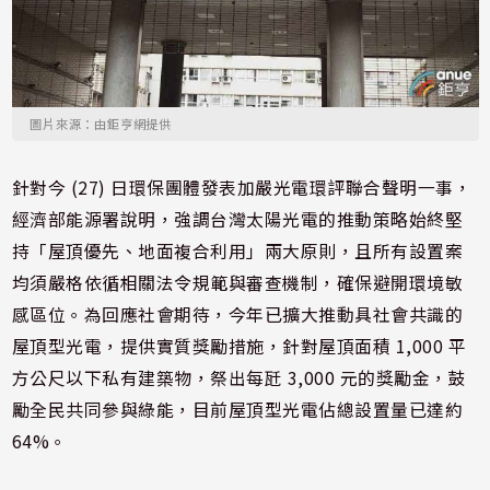
圖片來源：由鉅亨網提供
針對今 (27) 日環保團體發表加嚴光電環評聯合聲明一事，
經濟部能源署說明，強調台灣太陽光電的推動策略始終堅
持「屋頂優先、地面複合利用」兩大原則，且所有設置案
均須嚴格依循相關法令規範與審查機制，確保避開環境敏
感區位。為回應社會期待，今年已擴大推動具社會共識的
屋頂型光電，提供實質獎勵措施，針對屋頂面積 1,000 平
方公尺以下私有建築物，祭出每瓩 3,000 元的獎勵金，鼓
勵全民共同參與綠能，目前屋頂型光電佔總設置量已達約
64%。