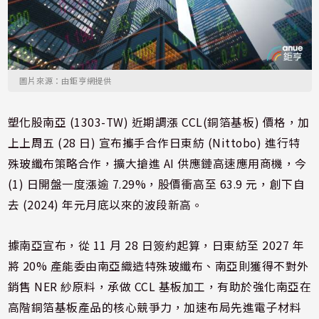
圖片來源：由鉅亨網提供
塑化股南亞 (1303-TW) 近期調漲 CCL(銅箔
基板
) 價格，加
上上周五 (28 日) 宣布攜手合作日東紡 (Nittobo) 進行特
殊玻纖布策略合作，擴大搶進 AI 供應鏈高速應用商機，今
(1) 日開盤一度漲逾 7.29%，股價衝高至 63.9 元，創下自
去 (2024) 年元月底以來的波段新高。
據南亞宣布，從 11 月 28 日簽約起算，日東紡至 2027 年
將 20% 產能委由南亞織造特殊玻纖布、南亞則獲得不對外
銷售 NER 紗原料，承做 CCL 基板加工，有助於強化南亞在
高階銅箔基板產品的核心競爭力，加速布局先進電子材料