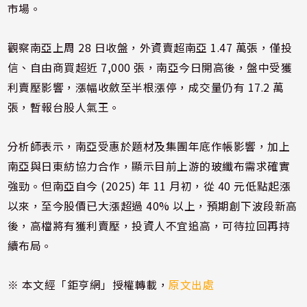
市場。
觀察南亞上周 28 日收盤，外資賣超南亞 1.47 萬張，僅投
信、自由商買超近 7,000 張，南亞今日開高後，盤中受獲
利賣壓影響，漲幅收斂至半根漲停，成交量仍有 17.2 萬
張，暫報台股人氣王。
分析師表示，南亞受惠於題材及集團年底作帳影響，加上
南亞與日東紡協力合作，顯示目前上游的玻纖布需求確實
強勁。但南亞自今 (2025) 年 11 月初，從 40 元低點起漲
以來，至今股價已大漲超過 40% 以上，預期創下波段新高
後，高檔將有獲利賣壓，投資人不宜追高，可待拉回再持
續布局。
※ 本文經「鉅亨網」授權轉載，
原文出處