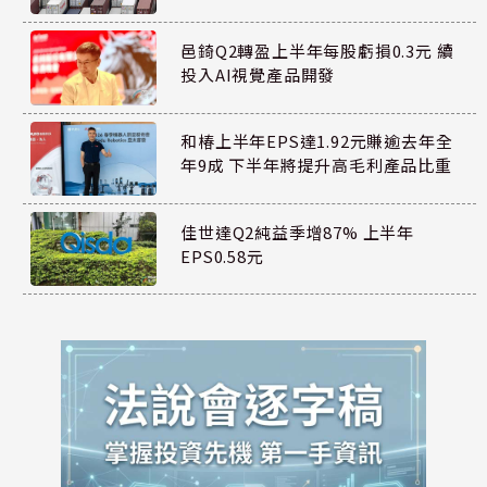
邑錡Q2轉盈上半年每股虧損0.3元 續
投入AI視覺產品開發
和椿上半年EPS達1.92元賺逾去年全
年9成 下半年將提升高毛利產品比重
佳世達Q2純益季增87% 上半年
EPS0.58元