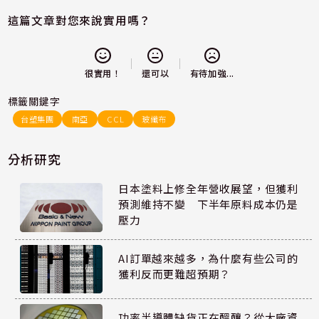
這篇文章對您來說實用嗎？
還可以
很實用！
有待加強...
標籤關鍵字
台塑集團
南亞
CCL
玻纖布
分析研究
日本塗料上修全年營收展望，但獲利
預測維持不變 下半年原料成本仍是
壓力
AI訂單越來越多，為什麼有些公司的
獲利反而更難超預期？
功率半導體缺貨正在醞釀？從大廠資