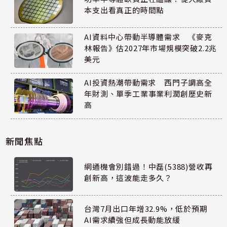
本支出看真正的時間點
AI資料中心帶動半導體需求 《麥克
林報告》估2027年市場規模突破2.2兆
美元
AI投資熱潮帶動需求 西門子調高全
年財測、單季工業事業利潤創歷史新
高
新聞焦點
網通機會別錯過！中磊(5388)營收再
創新高，這波能走多久？
台灣7月出口年增32.9%，低於預期
AI需求續強但成長動能放緩