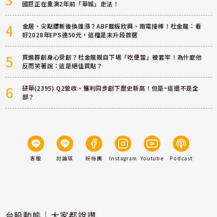
國巨正在重演2年前「華城」走法！
4
金居、尖點腰斬後換誰漲？ABF載板欣興、南電接棒！杜金龍：看
好2028年EPS達50元，這檔是末升段首選
5
買進群創身心受創？杜金龍親自下場「吃便當」被套牢！為什麼他
反而笑著說：這是絕佳買點？
6
研華(2395) Q2營收、獲利同步創下歷史新高！但是~這還不是全
部？
客服
討論區
粉絲團
Instagram
Youtube
Podcast
台股動態｜大家都說讚