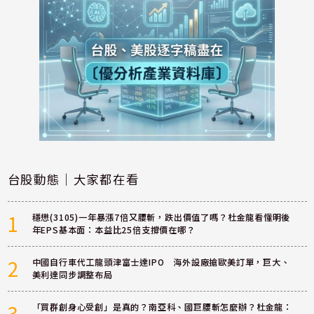
台股動態｜大家都在看
1
穩懋(3105)一年暴漲7倍又腰斬，跌出價值了嗎？杜金龍看懂明後
年EPS基本面：本益比25倍支撐價在哪？
2
中國自行車代工龍頭津富士達IPO 海外設廠搶歐美訂單，巨大、
美利達同步調整布局
3
「買群創身心受創」是真的？南亞科、國巨腰斬怎麼辦？杜金龍：