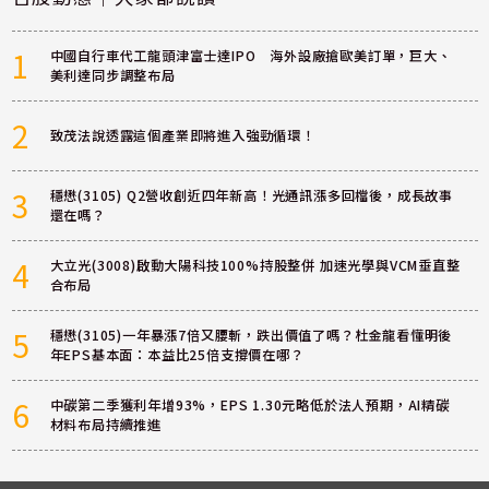
1
中國自行車代工龍頭津富士達IPO 海外設廠搶歐美訂單，巨大、
美利達同步調整布局
2
致茂法說透露這個產業即將進入強勁循環！
3
穩懋(3105) Q2營收創近四年新高！光通訊漲多回檔後，成長故事
還在嗎？
4
大立光(3008)啟動大陽科技100%持股整併 加速光學與VCM垂直整
合布局
5
穩懋(3105)一年暴漲7倍又腰斬，跌出價值了嗎？杜金龍看懂明後
年EPS基本面：本益比25倍支撐價在哪？
6
中碳第二季獲利年增93%，EPS 1.30元略低於法人預期，AI精碳
材料布局持續推進