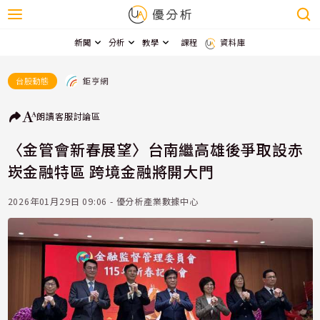
新聞
分析
教學
課程
資料庫
鉅亨網
台股動態
朗讀
客服
討論區
〈金管會新春展望〉台南繼高雄後爭取設赤
崁金融特區 跨境金融將開大門
2026年01月29日 09:06 - 優分析產業數據中心