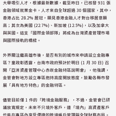
大舉吸引人才，根據最新數據，截至昨日，已核發 931 張
金融領域就業金卡，人才來自全球超過 30 個國家，其中，
香港占比 28.2% 居冠，顯見香港金融人才對台移居意願
高；其次為美國 (22.7%)、新加坡 (12.5%)，以及加拿大
與英國。這支「國際金領部隊」將成為台灣資產管理市場
與國際接軌的橋樑。
外界關注繼高雄市後，是否有別的城市來申請設立金融專
區？童政彰透露，台南市政府預計於明日 (1 月 30 日) 召
開「亞洲資產管理中心赤崁金融特區說明會」，他強調，
金管會對地方設立專區抱持高度開放態度，鼓勵各縣市發
展「具有地方特色」的金融特區。
儘管目前僅 1 件的「跨境金融服務」，不過，金管會已研
議放寬規定，未來不只境外客戶，連「境內」高資產客戶
也能在專區內享受便捷的跨境帳戶管理與全球財務布局。