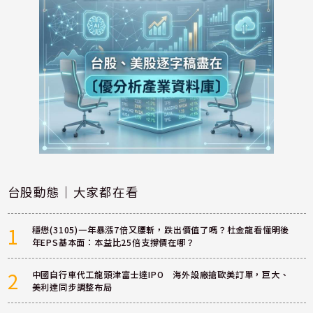
台股動態｜大家都在看
1
穩懋(3105)一年暴漲7倍又腰斬，跌出價值了嗎？杜金龍看懂明後
年EPS基本面：本益比25倍支撐價在哪？
2
中國自行車代工龍頭津富士達IPO 海外設廠搶歐美訂單，巨大、
美利達同步調整布局