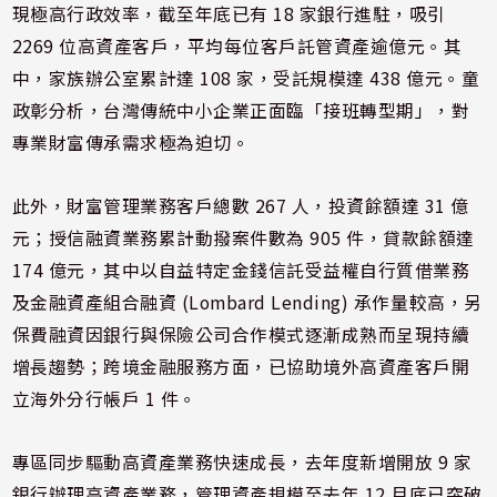
現極高行政效率，截至年底已有 18 家銀行進駐，吸引
2269 位高資產客戶，平均每位客戶託管資產逾億元。其
中，家族辦公室累計達 108 家，受託規模達 438 億元。童
政彰分析，台灣傳統中小企業正面臨「接班轉型期」，對
專業財富傳承需求極為迫切。
此外，財富管理業務客戶總數 267 人，投資餘額達 31 億
元；授信融資業務累計動撥案件數為 905 件，貸款餘額達
174 億元，其中以自益特定金錢信託受益權自行質借業務
及金融資產組合融資 (Lombard Lending) 承作量較高，另
保費融資因銀行與保險公司合作模式逐漸成熟而呈現持續
增長趨勢；跨境金融服務方面，已協助境外高資產客戶開
立海外分行帳戶 1 件。
專區同步驅動高資產業務快速成長，去年度新增開放 9 家
銀行辦理高資產業務，管理資產規模至去年 12 月底已突破