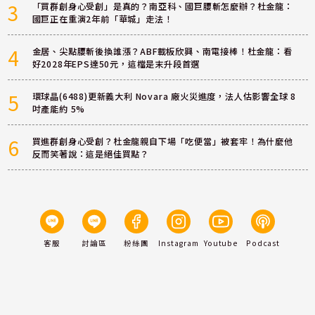
3
「買群創身心受創」是真的？南亞科、國巨腰斬怎麼辦？杜金龍：
國巨正在重演2年前「華城」走法！
4
金居、尖點腰斬後換誰漲？ABF載板欣興、南電接棒！杜金龍：看
好2028年EPS達50元，這檔是末升段首選
5
環球晶(6488)更新義大利 Novara 廠火災進度，法人估影響全球 8
吋產能約 5%
6
買進群創身心受創？杜金龍親自下場「吃便當」被套牢！為什麼他
反而笑著說：這是絕佳買點？
客服
討論區
粉絲團
Instagram
Youtube
Podcast