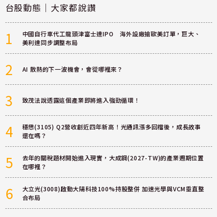
台股動態｜大家都說讚
1
中國自行車代工龍頭津富士達IPO 海外設廠搶歐美訂單，巨大、
美利達同步調整布局
2
AI 散熱的下一波機會，會從哪裡來？
3
致茂法說透露這個產業即將進入強勁循環！
4
穩懋(3105) Q2營收創近四年新高！光通訊漲多回檔後，成長故事
還在嗎？
5
去年的關稅題材開始進入現實，大成鋼(2027-TW)的產業週期位置
在哪裡？
6
大立光(3008)啟動大陽科技100%持股整併 加速光學與VCM垂直整
合布局