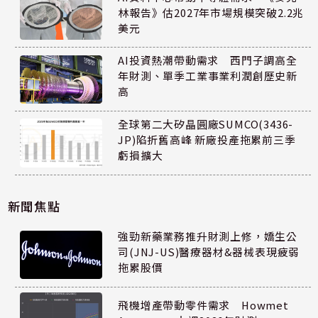
林報告》估2027年市場規模突破2.2兆
美元
AI投資熱潮帶動需求 西門子調高全
年財測、單季工業事業利潤創歷史新
高
全球第二大矽晶圓廠SUMCO(3436-
JP)陷折舊高峰 新廠投產拖累前三季
虧損擴大
新聞焦點
強勁新藥業務推升財測上修，嬌生公
司(JNJ-US)醫療器材&器械表現疲弱
拖累股價
飛機增產帶動零件需求 Howmet