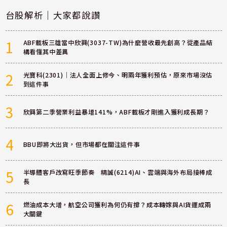
台股解析｜大家都說讚
1
ABF載板三雄當中欣興(3037-TW)為什麼營收最先創高？從產品結
構看懂其中差異
2
光寶科(2301)｜法人全面上修今、明兩年獲利預估，原來市場沒估
到這件事
3
欣興第二季營業利益暴增141%，ABF載板才剛進入獲利成長期？
4
BBU即將大出貨，但市場都在關注這件事
5
半導體客戶改寫旺季節奏 精誠(6214)AI、雲端與海外布局接棒成
長
6
燃油成本大增，航空公司獲利為何仍有撐？成本轉嫁與AI貨運成兩
大關鍵