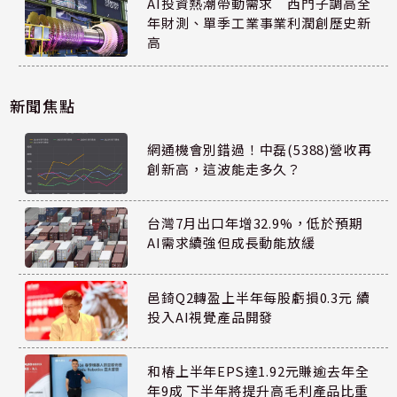
AI投資熱潮帶動需求 西門子調高全
年財測、單季工業事業利潤創歷史新
高
新聞焦點
網通機會別錯過！中磊(5388)營收再
創新高，這波能走多久？
台灣7月出口年增32.9%，低於預期
AI需求續強但成長動能放緩
邑錡Q2轉盈上半年每股虧損0.3元 續
投入AI視覺產品開發
和椿上半年EPS達1.92元賺逾去年全
年9成 下半年將提升高毛利產品比重