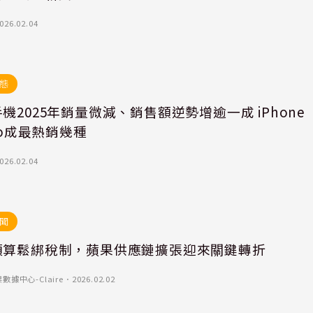
026.02.04
態
機2025年銷量微減、銷售額逆勢增逾一成 iPhone
Pro成最熱銷幾種
026.02.04
聞
預算鬆綁稅制，蘋果供應鏈擴張迎來關鍵轉折
據中心-Claire
．
2026.02.02