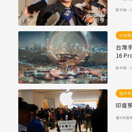
鉅亨網
．
2
台股動
台灣手
16 
鉅亨網
．
2
國際新
印度
優分析產業數