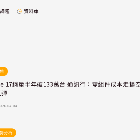
課程
資料庫
態
one 17銷量半年破133萬台 通訊行：零組件成本走揚
反彈
026.04.04
勢分析