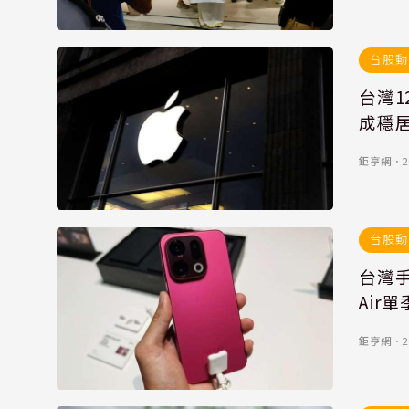
台股動
台灣1
成穩
鉅亨網
．
2
台股動
台灣手
Air
鉅亨網
．
2