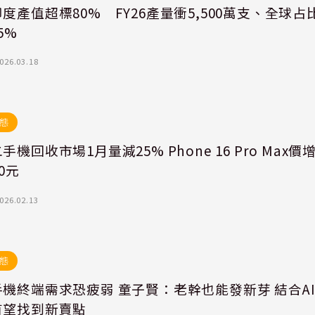
度產值超標80% FY26產量衝5,500萬支、全球占
5%
026.03.18
態
手機回收市場1月量減25% Phone 16 Pro Max價
00元
026.02.13
態
機終端需求恐疲弱 童子賢：老幹也能發新芽 結合A
有望找到新賣點