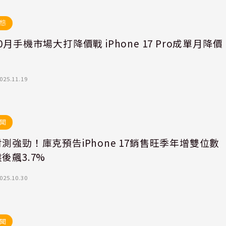
態
0月手機市場大打降價戰 iPhone 17 Pro成單月降價
025.11.19
聞
測強勁！庫克預告iPhone 17銷售旺季年增雙位
後飆3.7%
025.10.30
聞