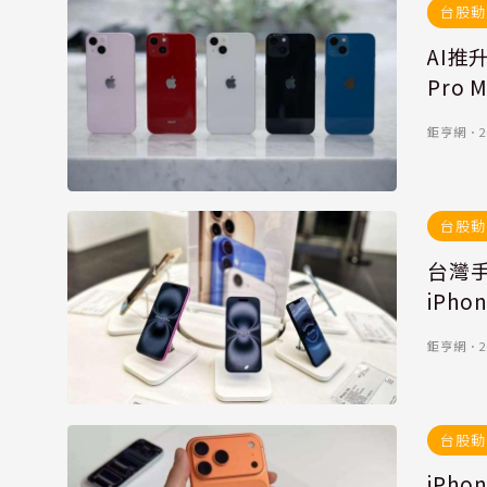
台股動
AI推
Pro 
鉅亨網
．
2
台股動
台灣手
iPho
鉅亨網
．
2
台股動
iPh