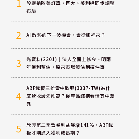
1
設廠搶歐美訂單，巨大、美利達同步調整
布局
2
AI 散熱的下一波機會，會從哪裡來？
光寶科(2301)｜法人全面上修今、明兩
3
年獲利預估，原來市場沒估到這件事
ABF載板三雄當中欣興(3037-TW)為什
4
麼營收最先創高？從產品結構看懂其中差
異
欣興第二季營業利益暴增141%，ABF載
5
板才剛進入獲利成長期？