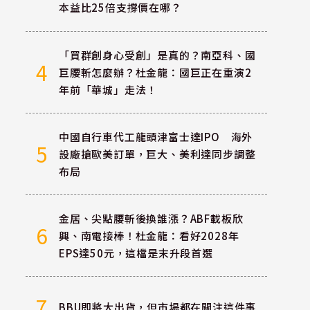
本益比25倍支撐價在哪？
「買群創身心受創」是真的？南亞科、國
4
巨腰斬怎麼辦？杜金龍：國巨正在重演2
年前「華城」走法！
中國自行車代工龍頭津富士達IPO 海外
5
設廠搶歐美訂單，巨大、美利達同步調整
布局
金居、尖點腰斬後換誰漲？ABF載板欣
6
興、南電接棒！杜金龍：看好2028年
EPS達50元，這檔是末升段首選
7
BBU即將大出貨，但市場都在關注這件事