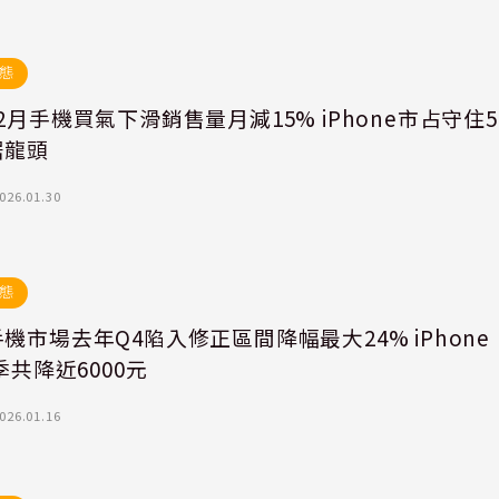
態
2月手機買氣下滑銷售量月減15% iPhone市占守住5
居龍頭
026.01.30
態
機市場去年Q4陷入修正區間降幅最大24% iPhone
單季共降近6000元
026.01.16