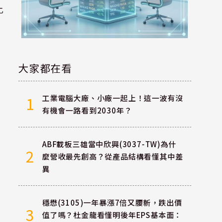
比
大家都在看
工業電腦大廠、小廠一起上！這一波有沒
1
增
有機會一路看到2030年？
ABF載板三雄當中欣興(3037-TW)為什
2
麼營收最先創高？從產品結構看懂其中差
異
I
穩懋(3105)一年暴漲7倍又腰斬，跌出價
3
值了嗎？杜金龍看懂明後年EPS基本面：