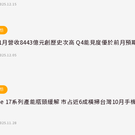
025.12.15
態
1月營收8443億元創歷史次高 Q4能見度優於前月預
025.12.05
態
one 17系列產能瓶頸緩解 市占近6成橫掃台灣10月手
025.11.28