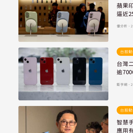
蘋果印
逼近2
優分析
．
2
台股動
台灣二
逾70
鉅亨網
．
2
台股動
智慧手
應用