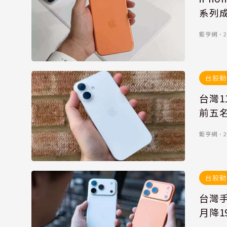
系列成
鉅亨網
．
2
台股動
台灣1
前五
鉅亨網
．
2
台股動
台灣手
月降1