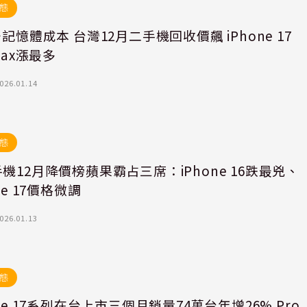
態
升記憶體成本 台灣12月二手機回收價飆 iPhone 17
Max漲最多
026.01.14
態
機12月降價榜蘋果霸占三席：iPhone 16跌最兇、
ne 17價格微調
026.01.13
態
one 17系列在台上市三個月銷量74萬台年增26% Pro