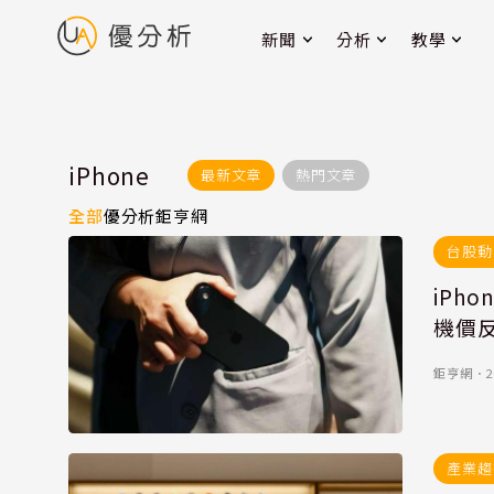
新聞
分析
教學
iPhone
最新文章
熱門文章
全部
優分析
鉅亨網
台股動
iPh
機價
鉅亨網
．
2
產業趨