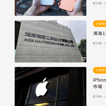
鉅亨網
．
2
台股動
鴻海1
鉅亨網
．
2
台股動
iPh
市場
鉅亨網
．
2