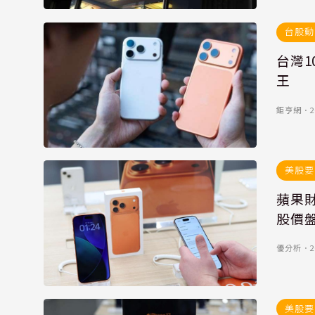
台股動
台灣1
王
鉅亨網
．
2
美股要
蘋果財
股價盤
優分析
．
2
美股要