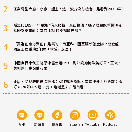
2
工業電腦大廠、小廠一起上！這一波有沒有機會一路看到2030年？
3
穩懋(3105)一年暴漲7倍又腰斬，跌出價值了嗎？杜金龍看懂明後
年EPS基本面：本益比25倍支撐價在哪？
4
「買群創身心受創」是真的？南亞科、國巨腰斬怎麼辦？杜金龍：
國巨正在重演2年前「華城」走法！
5
中國自行車代工龍頭津富士達IPO 海外設廠搶歐美訂單，巨大、
美利達同步調整布局
6
金居、尖點腰斬後換誰漲？ABF載板欣興、南電接棒！杜金龍：看
好2028年EPS達50元，這檔是末升段首選
客服
討論區
粉絲團
Instagram
Youtube
Podcast