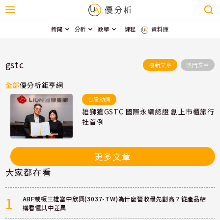
新聞
分析
教學
課程
資料庫
gstc
最新文章
熱門文章
全部
優分析
鉅亨網
台股動態
雄獅獲GSTC 國際永續認證 創上市櫃旅行
社首例
更多文章
大家都在看
1
ABF載板三雄當中欣興(3037-TW)為什麼營收最先創高？從產品結
構看懂其中差異