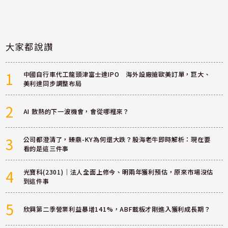
大家都說讚
1
中國自行車代工龍頭津富士達IPO 海外設廠搶歐美訂單，巨大、
美利達同步調整布局
2
AI 散熱的下一波機會，會從哪裡來？
3
公司都澄清了，臻鼎-KY為何還大跌？股海老牛即時解析：現在要
看的是這三件事
4
光寶科(2301)｜法人全面上修今、明兩年獲利預估，原來市場沒估
到這件事
5
欣興第二季營業利益暴增141%，ABF載板才剛進入獲利成長期？