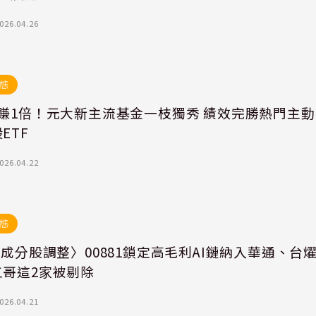
026.04.26
態
月賺1倍！元大新主流基金一枝獨秀 績效完勝熱門主動
ETF
026.04.22
態
F成分股調整〉00881鎖定高毛利AI鏈納入華通、台
五哥這2家被剔除
026.04.21