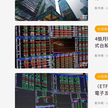
鉅亨網
．
2
台股動
4個
式台股
鉅亨網
．
2
台股動
〈ET
電子
鉅亨網
．
2