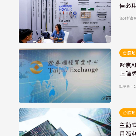
佳必
優分析產業
台股動
聚焦A
上陣
鉅亨網
．
2
台股動
主動式
月漲