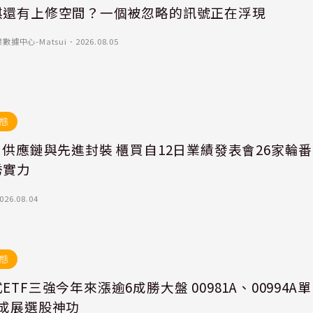
琪還有上修空間？一個被忽略的訊號正在浮現
數據中心-Matsui
．
2026.08.05
態
I供應鏈與先進封裝 櫃買自12日業績發表會26家輪番
秀實力
026.08.04
態
ETF三強今年來漲逾6成勝大盤 00981A、00994A單
4成展選股神功