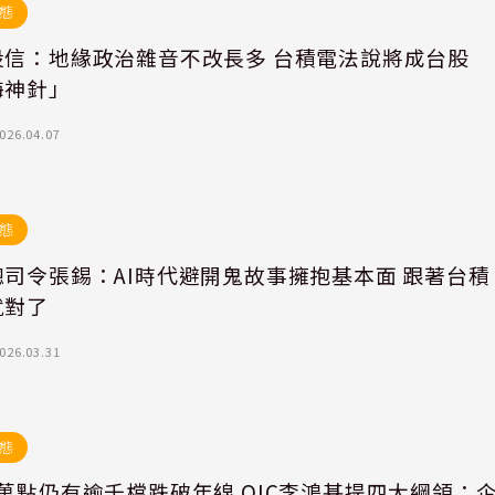
態
投信：地緣政治雜音不改長多 台積電法說將成台股
海神針」
026.04.07
態
總司令張錫：AI時代避開鬼故事擁抱基本面 跟著台積
就對了
026.03.31
態
萬點仍有逾千檔跌破年線 QIC李鴻基提四大綱領：