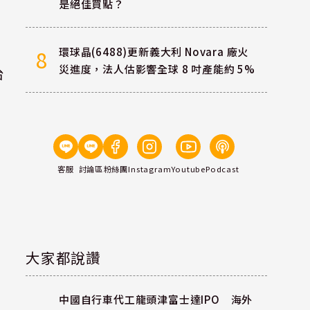
是絕佳買點？
環球晶(6488)更新義大利 Novara 廠火
8
災進度，法人估影響全球 8 吋產能約 5%
台
客服
討論區
粉絲團
Instagram
Youtube
Podcast
大家都說讚
中國自行車代工龍頭津富士達IPO 海外