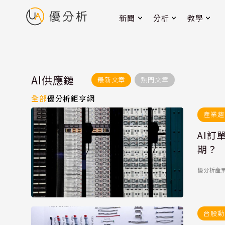
新聞
分析
教學
AI供應鏈
最新文章
熱門文章
全部
優分析
鉅亨網
產業趨
AI
期？
優分析產業
台股動