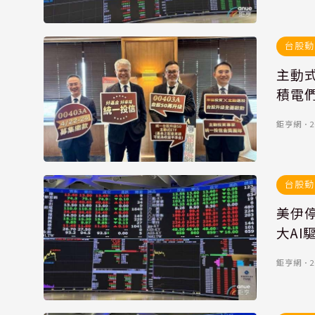
台股動
主動式
積電
鉅亨網
．
2
台股動
美伊停
大AI
鉅亨網
．
2