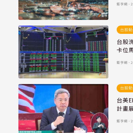
鉅亨網
．
2
台股動
台股
卡位
鉅亨網
．
2
台股動
台美E
計畫
鉅亨網
．
2