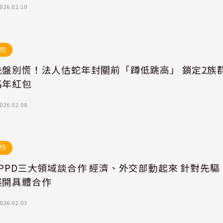
026.02.10
態
洗盤別慌！法人估蛇年封關前「蹲低跳高」 鎖定2族
馬年紅包
026.02.08
態
PPD三大領域談合作 經濟、外交部動起來 針對先驅
展開具體合作
026.02.03