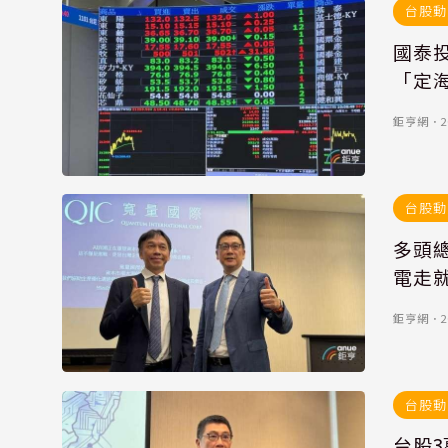
台股動
國泰
「定
鉅亨網
．
2
台股動
多頭
電走
鉅亨網
．
2
台股動
台股3