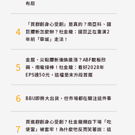
布局
「買群創身心受創」是真的？南亞科、國
4
巨腰斬怎麼辦？杜金龍：國巨正在重演2
年前「華城」走法！
金居、尖點腰斬後換誰漲？ABF載板欣
5
興、南電接棒！杜金龍：看好2028年
EPS達50元，這檔是末升段首選
6
BBU即將大出貨，但市場都在關注這件事
燿
買進群創身心受創？杜金龍親自下場「吃
7
便當」被套牢！為什麼他反而笑著說：這