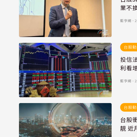
業不
鉅亨網
．
2
台股動
投信
利看增
鉅亨網
．
2
台股動
台股衝
靚 近