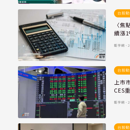
台股動
〈焦點
續漲1
鉅亨網
．
2
台股動
上市市
CES
鉅亨網
．
2
台股動