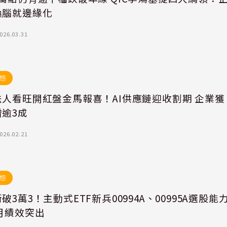
換腦就邊緣化
026.03.31
態
法人看旺開紅盤金馬報喜！AI供應鏈迎收割期 企業獲
逾3成
026.02.21
態
破3萬3！主動式ETF新兵00994A、00995A選股能
月績效突出