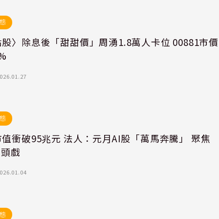
態
股〉除息後「甜甜價」周湧1.8萬人卡位 00881市價
%
026.01.27
態
值衝破95兆元 法人：元月AI股「萬馬奔騰」 聚焦
重頭戲
026.01.04
態