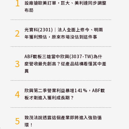
1
設廠搶歐美訂單，巨大、美利達同步調整
布局
光寶科(2301)｜法人全面上修今、明兩
2
年獲利預估，原來市場沒估到這件事
ABF載板三雄當中欣興(3037-TW)為什
3
麼營收最先創高？從產品結構看懂其中差
異
欣興第二季營業利益暴增141%，ABF載
4
板才剛進入獲利成長期？
致茂法說透露這個產業即將進入強勁循
5
環！
企