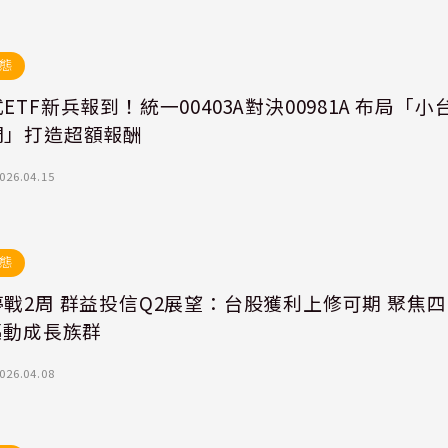
態
ETF新兵報到！統一00403A對決00981A 布局「小
們」打造超額報酬
026.04.15
態
戰2周 群益投信Q2展望：台股獲利上修可期 聚焦四
驅動成長族群
026.04.08