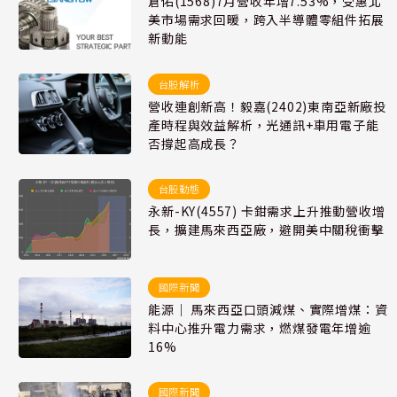
倉佑(1568)7月營收年增7.53%，受惠北
美市場需求回暖，跨入半導體零組件拓展
新動能
台股解析
營收連創新高！毅嘉(2402)東南亞新廠投
產時程與效益解析，光通訊+車用電子能
否撐起高成長？
台股動態
永新-KY(4557) 卡鉗需求上升推動營收增
長，擴建馬來西亞廠，避開美中關稅衝擊
國際新聞
能源｜ 馬來西亞口頭減煤、實際增煤：資
料中心推升電力需求，燃煤發電年增逾
16%
國際新聞