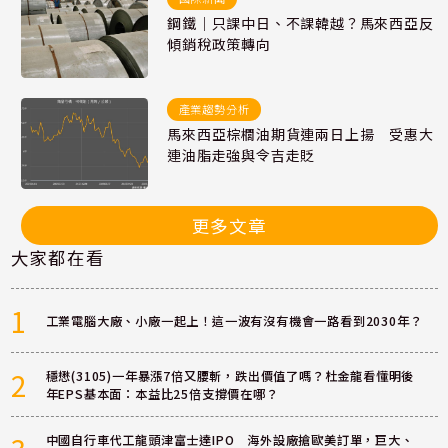
鋼鐵｜只課中日、不課韓越？馬來西亞反
傾銷稅政策轉向
產業趨勢分析
馬來西亞棕櫚油期貨連兩日上揚 受惠大
連油脂走強與令吉走貶
更多文章
大家都在看
1
工業電腦大廠、小廠一起上！這一波有沒有機會一路看到2030年？
2
穩懋(3105)一年暴漲7倍又腰斬，跌出價值了嗎？杜金龍看懂明後
年EPS基本面：本益比25倍支撐價在哪？
中國自行車代工龍頭津富士達IPO 海外設廠搶歐美訂單，巨大、