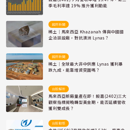
季毛利率達 19% 推升獲利動能
國際新聞
稀土｜馬來西亞 Khazanah 傳與中國國
企洽談設廠，對抗澳洲 Lynas？
國際新聞
稀土｜全球最大非中供應 Lynas 獲利暴
跌九成，能靠增資突圍嗎？
台股解析
馬來西亞新廠量產在即！毅嘉(2402)三大
觀察指標揭曉轉型黃金期，能否延續營收
獲利雙成長？
台股動態