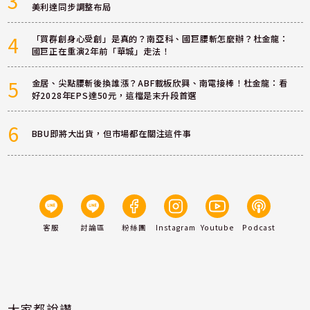
3
美利達同步調整布局
4
「買群創身心受創」是真的？南亞科、國巨腰斬怎麼辦？杜金龍：
國巨正在重演2年前「華城」走法！
5
金居、尖點腰斬後換誰漲？ABF載板欣興、南電接棒！杜金龍：看
好2028年EPS達50元，這檔是末升段首選
6
BBU即將大出貨，但市場都在關注這件事
客服
討論區
粉絲團
Instagram
Youtube
Podcast
大家都說讚