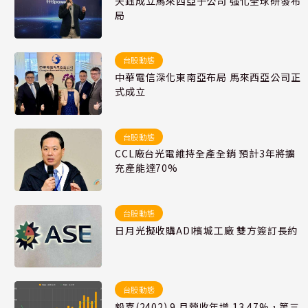
天鈺成立馬來西亞子公司 強化全球研發布
局
台股動態
中華電信深化東南亞布局 馬來西亞公司正
式成立
台股動態
CCL廠台光電維持全產全銷 預計3年將擴
充產能達70%
台股動態
日月光擬收購ADI檳城工廠 雙方簽訂長約
台股動態
毅嘉(2402) 9 月營收年增 13.47%，第三