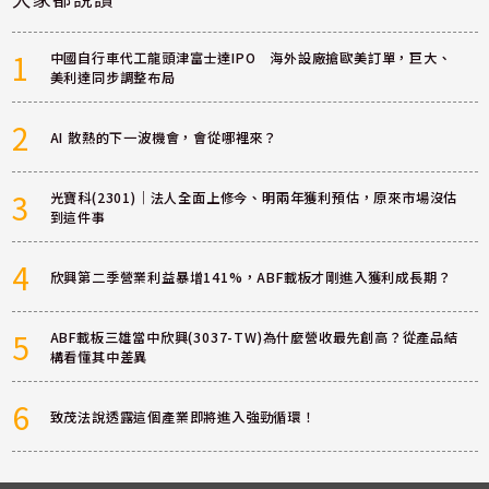
1
中國自行車代工龍頭津富士達IPO 海外設廠搶歐美訂單，巨大、
美利達同步調整布局
2
AI 散熱的下一波機會，會從哪裡來？
3
光寶科(2301)｜法人全面上修今、明兩年獲利預估，原來市場沒估
到這件事
4
欣興第二季營業利益暴增141%，ABF載板才剛進入獲利成長期？
5
ABF載板三雄當中欣興(3037-TW)為什麼營收最先創高？從產品結
構看懂其中差異
6
致茂法說透露這個產業即將進入強勁循環！