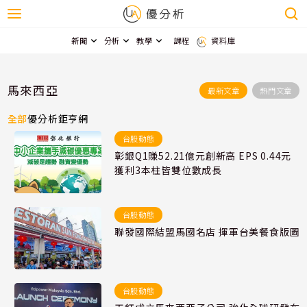
新聞
分析
教學
課程
資料庫
馬來西亞
最新文章
熱門文章
全部
優分析
鉅亨網
台股動態
彰銀Q1賺52.21億元創新高 EPS 0.44元
獲利3本柱皆雙位數成長
台股動態
聯發國際結盟馬國名店 揮軍台美餐食版圖
台股動態