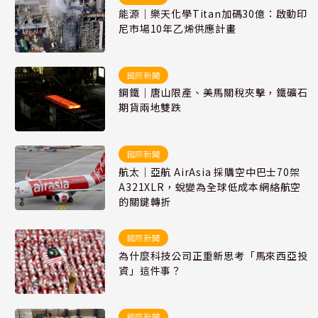
能源｜樂天化學Titan加碼30億：啟動印
尼市場10年乙烯供應計畫
國際新聞
鋼鐵｜唐山限產、美馬關稅夾擊，鐵礦石
期貨兩地雙跌
國際新聞
航太｜亞航 AirAsia 採購空中巴士70架
A321XLR，蛻變為全球低成本網絡航空
的關鍵轉折
國際新聞
為什麼科技公司正重新思考「馬來西亞投
資」這件事？
國際新聞