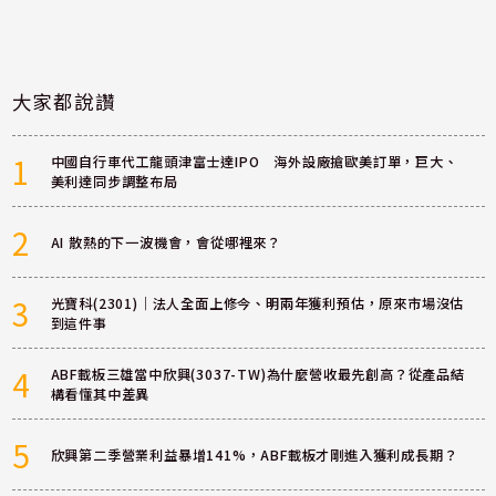
大家都說讚
1
中國自行車代工龍頭津富士達IPO 海外設廠搶歐美訂單，巨大、
美利達同步調整布局
2
AI 散熱的下一波機會，會從哪裡來？
3
光寶科(2301)｜法人全面上修今、明兩年獲利預估，原來市場沒估
到這件事
4
ABF載板三雄當中欣興(3037-TW)為什麼營收最先創高？從產品結
構看懂其中差異
5
欣興第二季營業利益暴增141%，ABF載板才剛進入獲利成長期？