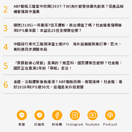
2
ABF載板三雄當中欣興(3037-TW)為什麼營收最先創高？從產品結
構看懂其中差異
3
穩懋(3105)一年暴漲7倍又腰斬，跌出價值了嗎？杜金龍看懂明後
年EPS基本面：本益比25倍支撐價在哪？
4
中國自行車代工龍頭津富士達IPO 海外設廠搶歐美訂單，巨大、
美利達同步調整布局
5
「買群創身心受創」是真的？南亞科、國巨腰斬怎麼辦？杜金龍：
國巨正在重演2年前「華城」走法！
6
金居、尖點腰斬後換誰漲？ABF載板欣興、南電接棒！杜金龍：看
好2028年EPS達50元，這檔是末升段首選
客服
討論區
粉絲團
Instagram
Youtube
Podcast