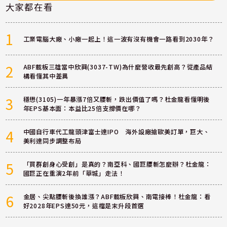
大家都在看
1
工業電腦大廠、小廠一起上！這一波有沒有機會一路看到2030年？
2
ABF載板三雄當中欣興(3037-TW)為什麼營收最先創高？從產品結
構看懂其中差異
3
穩懋(3105)一年暴漲7倍又腰斬，跌出價值了嗎？杜金龍看懂明後
年EPS基本面：本益比25倍支撐價在哪？
4
中國自行車代工龍頭津富士達IPO 海外設廠搶歐美訂單，巨大、
美利達同步調整布局
5
「買群創身心受創」是真的？南亞科、國巨腰斬怎麼辦？杜金龍：
國巨正在重演2年前「華城」走法！
6
金居、尖點腰斬後換誰漲？ABF載板欣興、南電接棒！杜金龍：看
好2028年EPS達50元，這檔是末升段首選