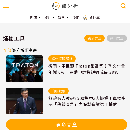
新聞
分析
教學
課程
資料庫
運輸工具
最新文章
熱門文章
全部
優分析
鉅亨網
海外個股解析
德國卡車巨頭 Traton集團第 1 季交付量
年減 6%，電動車銷售逆勢成長 38%
台股動態
無薪假人數破8500集中3大慘業！卓揆指
示「移緩濟急」力保製造業勞工權益
更多文章