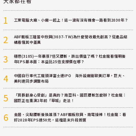
大家都在看
1
工業電腦大廠、小廠一起上！這一波有沒有機會一路看到2030年？
2
ABF載板三雄當中欣興(3037-TW)為什麼營收最先創高？從產品結
構看懂其中差異
3
穩懋(3105)一年暴漲7倍又腰斬，跌出價值了嗎？杜金龍看懂明後
年EPS基本面：本益比25倍支撐價在哪？
4
中國自行車代工龍頭津富士達IPO 海外設廠搶歐美訂單，巨大、
美利達同步調整布局
5
「買群創身心受創」是真的？南亞科、國巨腰斬怎麼辦？杜金龍：
國巨正在重演2年前「華城」走法！
6
金居、尖點腰斬後換誰漲？ABF載板欣興、南電接棒！杜金龍：看
好2028年EPS達50元，這檔是末升段首選