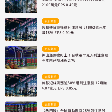
2100萬元EPS 0.49元
台股動態
智易連日重挫遭列注意股 2月賺2億元年
減18% EPS 0.91元
台股動態
神山漲到被盯上！台積電罕見入列注意股
今年來已噴漲近27%
台股動態
啓碁短線飆漲逾50%遭列注意股 12月賺
4.07億元 EPS 0.85元
台股動態
〈熱門股〉全球傳動周漲28%列注意股