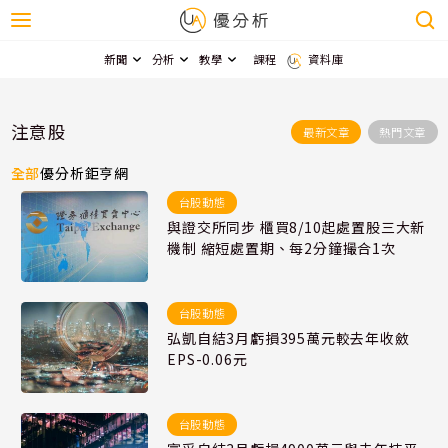
新聞
分析
教學
課程
資料庫
注意股
最新文章
熱門文章
全部
優分析
鉅亨網
台股動態
與證交所同步 櫃買8/10起處置股三大新
機制 縮短處置期、每2分鐘撮合1次
台股動態
弘凱自結3月虧損395萬元較去年收斂
EPS-0.06元
台股動態