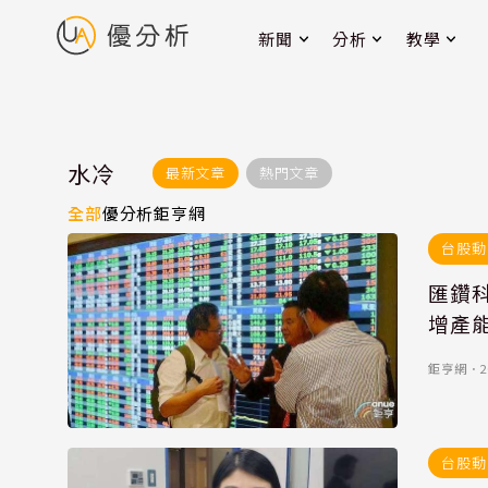
新聞
分析
教學
水冷
最新文章
熱門文章
全部
優分析
鉅亨網
台股動
匯鑽
增產
鉅亨網
．
2
台股動