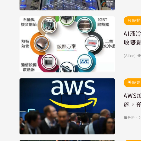
台股動
AI液
收雙
(Alice
美股要
AW
施，預
優分析
．
2