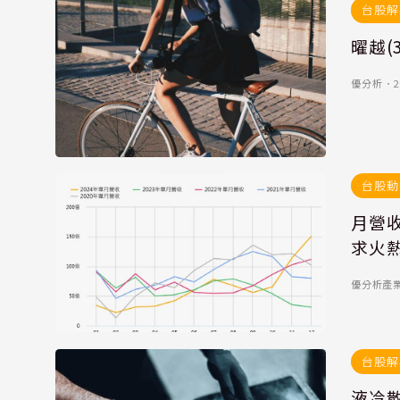
台股解
曜越(
優分析
．
2
台股動
月營收
求火
優分析產
台股解
液冷散