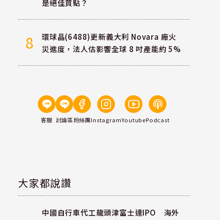
是絕佳買點？
環球晶(6488)更新義大利 Novara 廠火
8
災進度，法人估影響全球 8 吋產能約 5%
客服
討論區
粉絲團
Instagram
Youtube
Podcast
大家都說讚
中國自行車代工龍頭津富士達IPO 海外