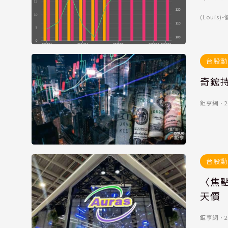
(Louis
台股動
奇鋐持
鉅亨網
．
2
台股動
〈焦點
天價
鉅亨網
．
2