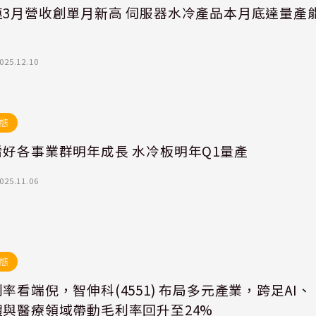
連3月營收創單月新高 伺服器水冷產品本月底達量產
025.12.10
態
看好各事業群明年成長 水冷板明年Q1量產
025.11.06
態
率看端倪，智伸科(4551) 布局多元產業，跨足AI、
體與醫療領域帶動毛利率回升至24%