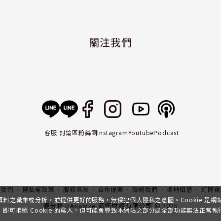
關注我們
客服
討論區
粉絲團
Instagram
Youtube
Podcast
入我們
隱私權政策
服務條款
合作提案
聯絡我們
場地租借
訂閱電
行資料之彙集或分析，並提供更好的服務，無侵犯個人隱私之意圖。Cookie 是
優分析 UAnalyze 商拓財經有限公司 © 2025
可拒絕 Cookie 的寫入，但可能會導致本網站之部分或全部功能無法正常執