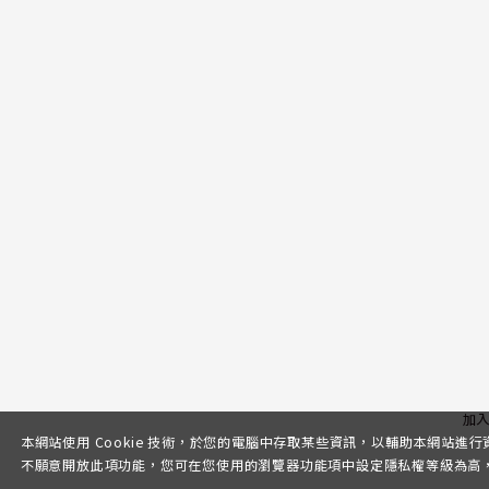
加
本網站使用 Cookie 技術，於您的電腦中存取某些資訊，以輔助本網站進
不願意開放此項功能，您可在您使用的瀏覽器功能項中設定隱私權等級為高，即