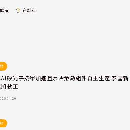
課程
資料庫
態
科AI矽光子接單加速且水冷散熱組件自主生產 泰國新
能將動工
026.04.20
態