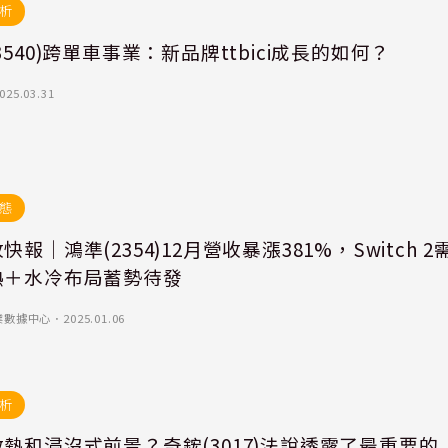
析
3540)跨單車事業：新品牌ttbici成長的如何？
025.03.31
態
快報｜鴻準(2354)12月營收暴漲381%，Switch 2
熱＋水冷布局蓄勢待發
業數據中心
．
2025.01.06
析
熱和浸沒式前景？奇鋐(3017)法說透露了最重要的