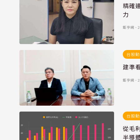
精確
力
鉅亨網
．
2
台股動
建準
鉅亨網
．
2
台股動
從毛利
半導