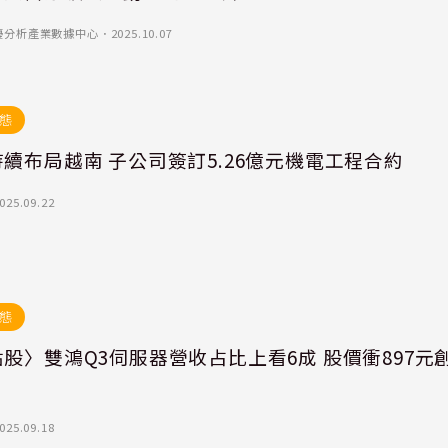
)-優分析產業數據中心
．
2025.10.07
態
續布局越南 子公司簽訂5.26億元機電工程合約
025.09.22
態
股〉雙鴻Q3伺服器營收占比上看6成 股價衝897元
025.09.18