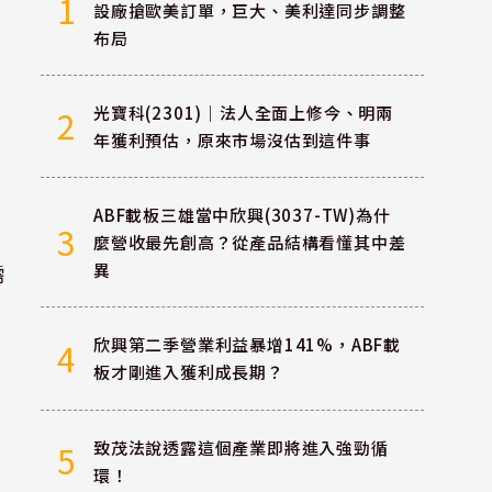
1
設廠搶歐美訂單，巨大、美利達同步調整
布局
光寶科(2301)｜法人全面上修今、明兩
2
年獲利預估，原來市場沒估到這件事
ABF載板三雄當中欣興(3037-TW)為什
3
麼營收最先創高？從產品結構看懂其中差
需
異
欣興第二季營業利益暴增141%，ABF載
4
板才剛進入獲利成長期？
致茂法說透露這個產業即將進入強勁循
5
環！