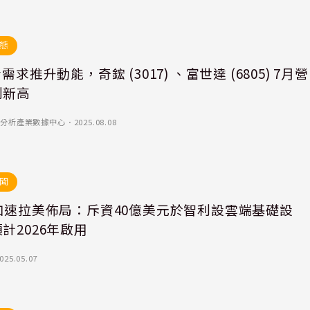
態
冷需求推升動能，奇鋐 (3017) 、富世達 (6805) 7月營
創新高
)-優分析產業數據中心
．
2025.08.08
聞
S加速拉美佈局：斥資40億美元於智利設雲端基礎設
計2026年啟用
025.05.07