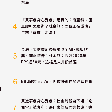
布局
「買群創身心受創」是真的？南亞科、國
4
巨腰斬怎麼辦？杜金龍：國巨正在重演2
年前「華城」走法！
金居、尖點腰斬後換誰漲？ABF載板欣
5
興、南電接棒！杜金龍：看好2028年
EPS達50元，這檔是末升段首選
6
BBU即將大出貨，但市場都在關注這件事
創
買進群創身心受創？杜金龍親自下場「吃
7
便當」被套牢！為什麼他反而笑著說：這