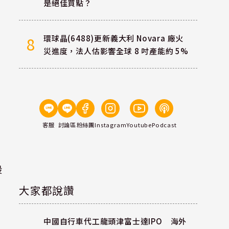
是絕佳買點？
環球晶(6488)更新義大利 Novara 廠火
8
災進度，法人估影響全球 8 吋產能約 5%
客服
討論區
粉絲團
Instagram
Youtube
Podcast
股
大家都說讚
中國自行車代工龍頭津富士達IPO 海外