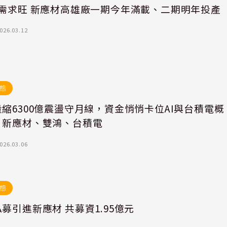
米需求旺 新應材高雄廠一期今年滿載、二期明年投產
026.03.12
態
縮6300億震盪守月線，資金悄悄卡位AI與台積電概
：新應材、雙鴻、台積電
026.03.06
態
募引進新應材 共募資1.95億元