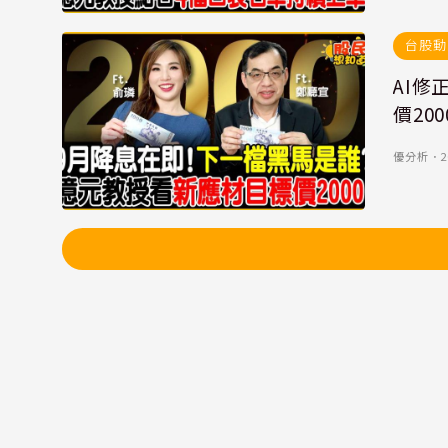
台股動
AI
價20
優分析
．
2