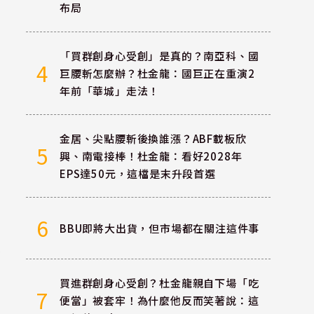
布局
「買群創身心受創」是真的？南亞科、國
4
巨腰斬怎麼辦？杜金龍：國巨正在重演2
年前「華城」走法！
金居、尖點腰斬後換誰漲？ABF載板欣
5
興、南電接棒！杜金龍：看好2028年
EPS達50元，這檔是末升段首選
6
BBU即將大出貨，但市場都在關注這件事
、
買進群創身心受創？杜金龍親自下場「吃
7
便當」被套牢！為什麼他反而笑著說：這