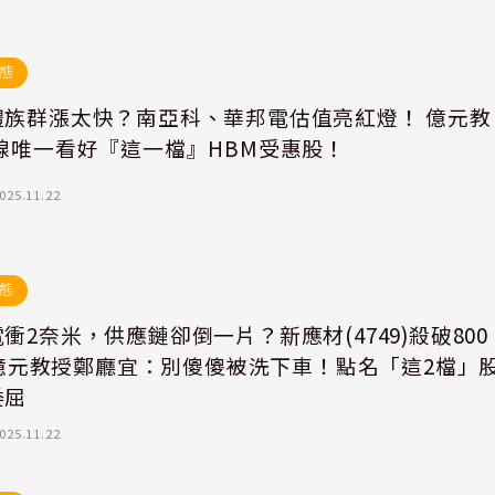
態
體族群漲太快？南亞科、華邦電估值亮紅燈！ 億元教
長線唯一看好『這一檔』HBM受惠股！
025.11.22
態
衝2奈米，供應鏈卻倒一片？新應材(4749)殺破800
. 億元教授鄭廳宜：別傻傻被洗下車！點名「這2檔」
委屈
025.11.22