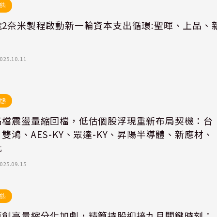
態
電2奈米製程啟動新一輪資本支出循環:聖暉、上品、
025.10.11
態
高檔震盪量縮回檔，低估個股浮現重新布局契機：台
雙鴻、AES-KY、眾達-KY、昇陽半導體、新應材、
化
025.09.15
態
再創高量縮分化加劇，精簡持股迎接九月關鍵時刻：