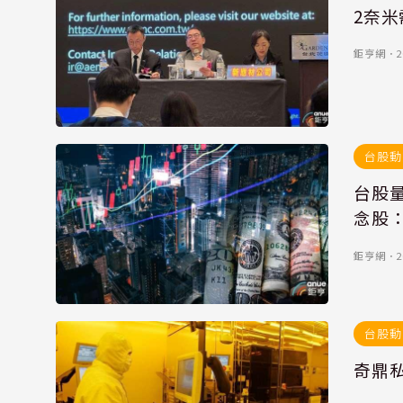
2奈
鉅亨網
．
2
台股動
台股量
念股
鉅亨網
．
2
台股動
奇鼎私