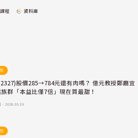
課程
資料庫
態
(2327)股價285→784元還有肉嗎？ 億元教授鄭廳宜
這族群「本益比僅7倍」現在買最甜！
道
．
2026.05.30
態