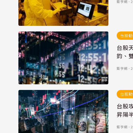
鉅亨網
．
2
台股動
台股
鈞、
鉅亨網
．
2
台股動
台股攻
昇陽
鉅亨網
．
2