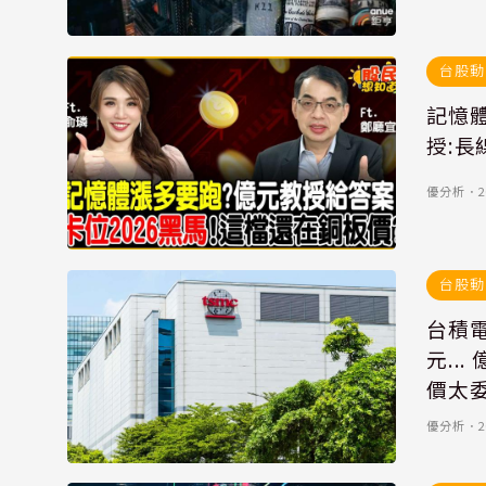
台股動
記憶
授:
優分析
．
2
台股動
台積電
元..
價太
優分析
．
2