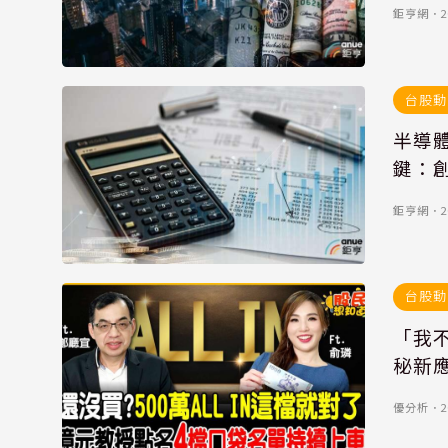
鉅亨網
．
2
台股動
半導
鍵：創
鉅亨網
．
2
台股動
「我不
秘新應
優分析
．
2