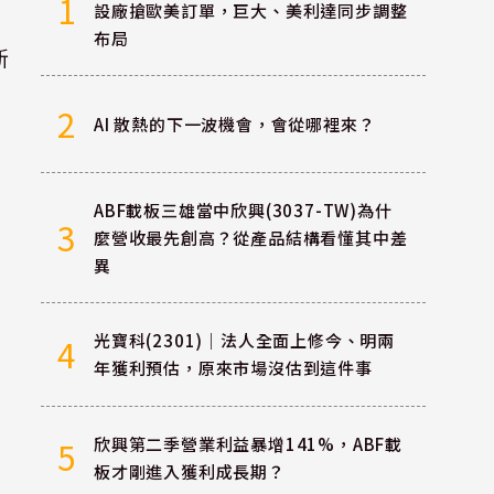
1
設廠搶歐美訂單，巨大、美利達同步調整
布局
新
2
AI 散熱的下一波機會，會從哪裡來？
ABF載板三雄當中欣興(3037-TW)為什
3
麼營收最先創高？從產品結構看懂其中差
異
光寶科(2301)｜法人全面上修今、明兩
4
年獲利預估，原來市場沒估到這件事
欣興第二季營業利益暴增141%，ABF載
5
板才剛進入獲利成長期？