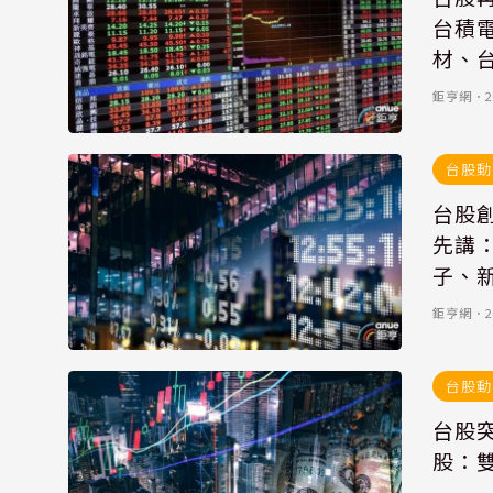
台積電
材、
鉅亨網
．
2
台股動
台股
先講：
子、
鉅亨網
．
2
台股動
台股突
股：雙