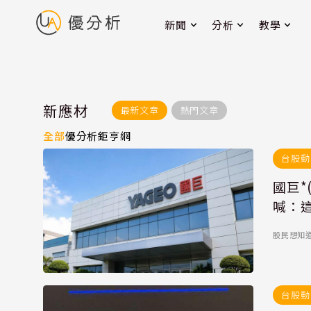
新聞
分析
教學
新應材
最新文章
熱門文章
全部
優分析
鉅亨網
台股動
國巨*
喊：
股民想知
台股動