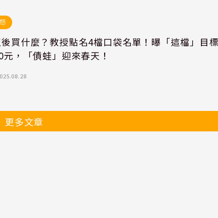
態
修正後買什麼？教授點名4檔口袋名單！曝「這檔」目
00元，「債蛙」迎來春天！
025.08.28
更多文章