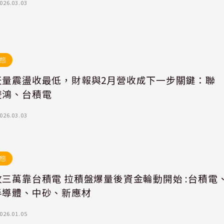
026.03.03
態
天量震盪收最低，財報與2月營收成下一步關鍵：聯
雙鴻、台積電
026.03.03
態
三萬靠台積電 拉積盤爆量後資金輪動開始 :台積電
半導體、中砂、新應材
026.01.05