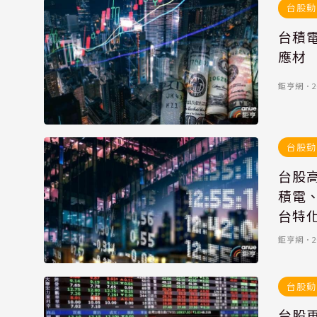
台股動
台積
應材
鉅亨網
．
2
台股動
台股
積電、
台特
鉅亨網
．
2
台股動
台股