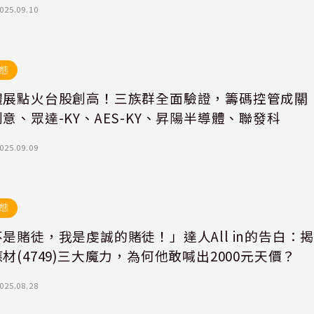
025.09.10
態
體展點火台股創高！三族群全面驗證，籌碼控管成關
意、眾達-KY、AES-KY、昇陽半導體、聯發科
025.09.09
態
是賭徒，我是虔誠的賭徒！」達人All in的告白：
材(4749)三大魔力，為何他敢喊出2000元天價？
025.08.28