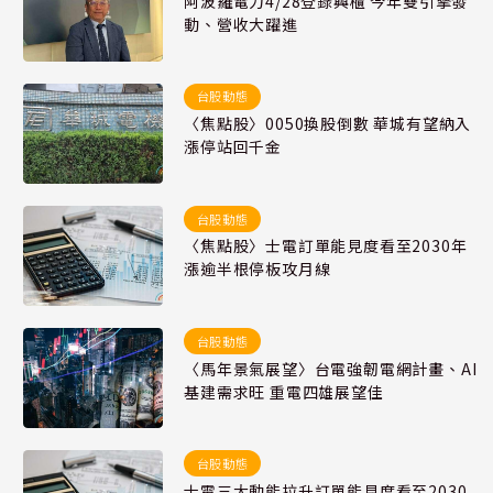
阿波羅電力4/28登錄興櫃 今年雙引擎發
動、營收大躍進
台股動態
〈焦點股〉0050換股倒數 華城有望納入
漲停站回千金
台股動態
〈焦點股〉士電訂單能見度看至2030年
漲逾半根停板攻月線
台股動態
〈馬年景氣展望〉台電強韌電網計畫、AI
基建需求旺 重電四雄展望佳
台股動態
士電三大動能拉升訂單能見度看至2030