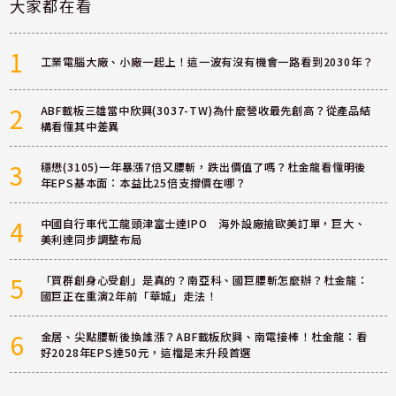
大家都在看
1
工業電腦大廠、小廠一起上！這一波有沒有機會一路看到2030年？
2
ABF載板三雄當中欣興(3037-TW)為什麼營收最先創高？從產品結
構看懂其中差異
3
穩懋(3105)一年暴漲7倍又腰斬，跌出價值了嗎？杜金龍看懂明後
年EPS基本面：本益比25倍支撐價在哪？
4
中國自行車代工龍頭津富士達IPO 海外設廠搶歐美訂單，巨大、
美利達同步調整布局
5
「買群創身心受創」是真的？南亞科、國巨腰斬怎麼辦？杜金龍：
國巨正在重演2年前「華城」走法！
6
金居、尖點腰斬後換誰漲？ABF載板欣興、南電接棒！杜金龍：看
好2028年EPS達50元，這檔是末升段首選