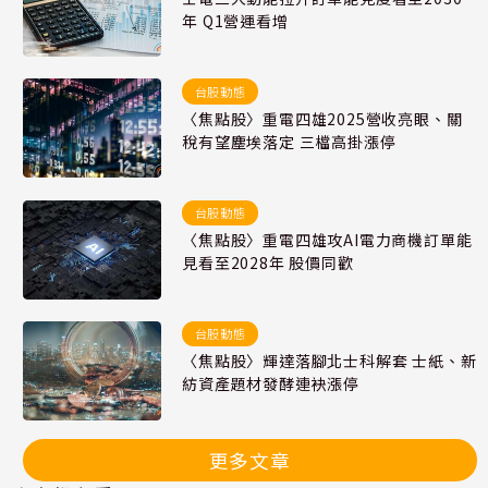
年 Q1營運看增
台股動態
〈焦點股〉重電四雄2025營收亮眼、關
稅有望塵埃落定 三檔高掛漲停
台股動態
〈焦點股〉重電四雄攻AI電力商機訂單能
見看至2028年 股價同歡
台股動態
〈焦點股〉輝達落腳北士科解套 士紙、新
紡資產題材發酵連袂漲停
更多文章