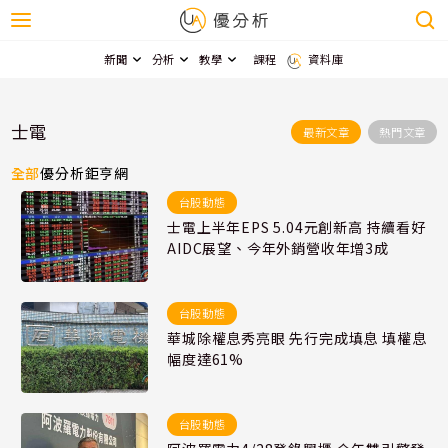
新聞
分析
教學
課程
資料庫
士電
最新文章
熱門文章
全部
優分析
鉅亨網
台股動態
士電上半年EPS 5.04元創新高 持續看好
AIDC展望、今年外銷營收年增3成
台股動態
華城除權息秀亮眼 先行完成填息 填權息
幅度達61%
台股動態