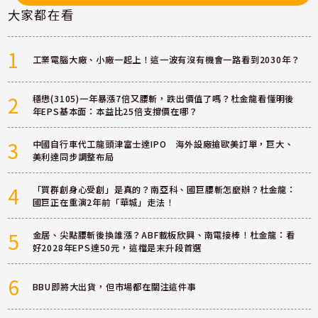
大家都在看
1
工業電腦大廠、小廠一起上！這一波有沒有機會一路看到2030年？
2
穩懋(3105)一年暴漲7倍又腰斬，跌出價值了嗎？杜金龍看懂明後
年EPS基本面：本益比25倍支撐價在哪？
3
中國自行車代工龍頭津富士達IPO 海外設廠搶歐美訂單，巨大、
美利達同步調整布局
4
「買群創身心受創」是真的？南亞科、國巨腰斬怎麼辦？杜金龍：
國巨正在重演2年前「華城」走法！
5
金居、尖點腰斬後換誰漲？ABF載板欣興、南電接棒！杜金龍：看
好2028年EPS達50元，這檔是末升段首選
6
BBU即將大出貨，但市場都在關注這件事