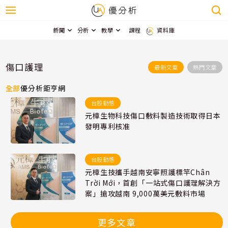
新聞
分析
教學
課程
資料庫
傷口護理
最新文章
熱門文章
全部
優分析
鉅亨網
台股動態
元樟生物科技傷口敷料製造技術取得日本
發明專利核准
台股動態
元樟生技攜手越南安寧照護標竿Chân
Trời Mới，首創「一站式傷口護理解決方
案」搶攻越南 9,000萬美元敷料市場
更多文章