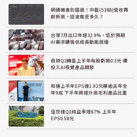
網通機會別錯過！中磊(5388)營收再
創新高，這波能走多久？
台灣7月出口年增32.9%，低於預期
AI需求續強但成長動能放緩
邑錡Q2轉盈上半年每股虧損0.3元 續
投入AI視覺產品開發
和椿上半年EPS達1.92元賺逾去年全
年9成 下半年將提升高毛利產品比重
佳世達Q2純益季增87% 上半年
EPS0.58元