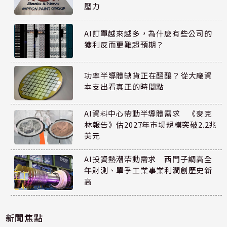
壓力
AI訂單越來越多，為什麼有些公司的
獲利反而更難超預期？
功率半導體缺貨正在醞釀？從大廠資
本支出看真正的時間點
AI資料中心帶動半導體需求 《麥克
林報告》估2027年市場規模突破2.2兆
美元
AI投資熱潮帶動需求 西門子調高全
年財測、單季工業事業利潤創歷史新
高
新聞焦點