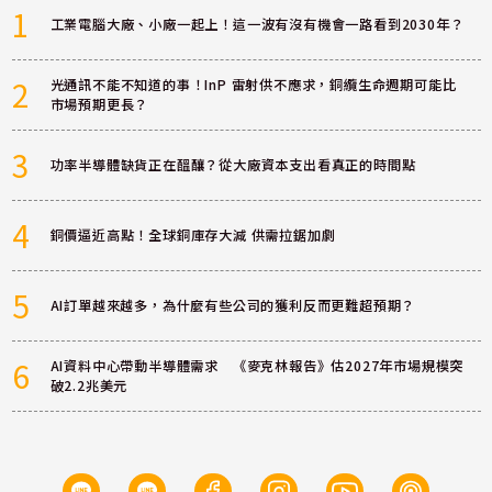
1
工業電腦大廠、小廠一起上！這一波有沒有機會一路看到2030年？
2
光通訊不能不知道的事！InP 雷射供不應求，銅纜生命週期可能比
市場預期更長？
3
功率半導體缺貨正在醞釀？從大廠資本支出看真正的時間點
4
銅價逼近高點！全球銅庫存大減 供需拉鋸加劇
5
AI訂單越來越多，為什麼有些公司的獲利反而更難超預期？
6
AI資料中心帶動半導體需求 《麥克林報告》估2027年市場規模突
破2.2兆美元