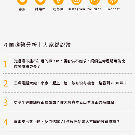
客服
討論區
粉絲團
Instagram
Youtube
Podcast
產業趨勢分析｜大家都說讚
1
光通訊不能不知道的事！InP 雷射供不應求，銅纜生命週期可能比
市場預期更長？
2
工業電腦大廠、小廠一起上！這一波有沒有機會一路看到2030年？
3
功率半導體缺貨正在醞釀？從大廠資本支出看真正的時間點
4
資本支出愈上修，反而透露 AI 建設開始進入不同的投資周期？