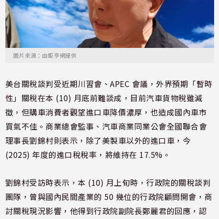
圖片來源：由鉅亨網提供
美台關稅談判受近期川習會、APEC 會議，外界預期「暫時
性」關稅在本 (10) 月底前難談成，目前汽車貨物稅雖減
徵，但購車消費者觀望進口車降價濃厚，也造成國內車市
買氣不佳。商業總會監事、汽車商業同業公會全國聯合會
理事長劉錦村則表示，除了美製車以外的進口車，今
(2025) 年度的進口稅稅率，將維持在 17.5%。
劉錦村受訪時表示，本 (10) 月上旬時，行政院的關稅談判
團隊，曾與國內民間產業的 50 幾位的行政院顧問開會，商
討關稅現況影響，他得到行政院副院長鄭麗君的回應，認