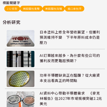
標籤關鍵字
232條款
美國關稅衝擊
美國關稅海嘯
進口車稅率
分析研究
日本塗料上修全年營收展望，但獲利
預測維持不變 下半年原料成本仍是
壓力
AI訂單越來越多，為什麼有些公司的
獲利反而更難超預期？
功率半導體缺貨正在醞釀？從大廠資
本支出看真正的時間點
AI資料中心帶動半導體需求 《麥克
林報告》估2027年市場規模突破2.2兆
美元