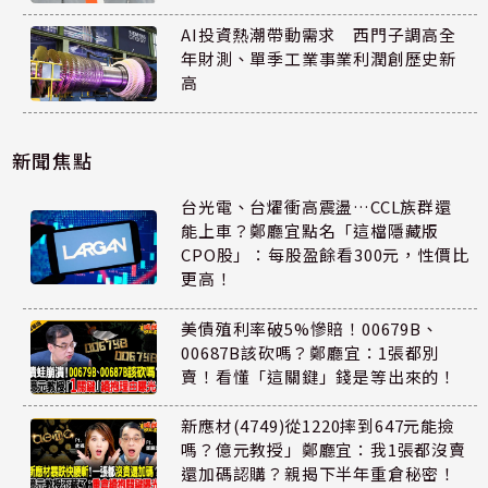
AI投資熱潮帶動需求 西門子調高全
年財測、單季工業事業利潤創歷史新
高
新聞焦點
台光電、台燿衝高震盪…CCL族群還
能上車？鄭廳宜點名「這檔隱藏版
CPO股」：每股盈餘看300元，性價比
更高！
美債殖利率破5%慘賠！00679B、
00687B該砍嗎？鄭廳宜：1張都別
賣！看懂「這關鍵」錢是等出來的！
新應材(4749)從1220摔到647元能撿
嗎？億元教授」鄭廳宜：我1張都沒賣
還加碼認購？親揭下半年重倉秘密！