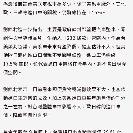
為最後無論台美底定稅率為多少，除了美系車廠外，其他
歐、日韓等進口車的關稅，仍將維持在 17.5%。
劉錦村進一步指出，主要是政府談判希望把汽車整車、零
組件與半導體晶片一併納入「232 條款」管轄內，作為台
美談判協議，美系車未來有望降價，幅度估計不大。但其
他歐日韓的進口車關稅不受關稅調整，進口車仍需繳
17.5% 關稅，也代表進口車價格在今年內，將不會出現降
價空間。
劉錦村表示，目前看來即便貨物稅減徵效果不大，也無帶
動進口車銷售的成效，加上美系進口車每年銷售僅約千分
之一左右，對台灣整體車市影響不大，歐日韓的進口車
價，降價空間也有限。
另今年截至 9 月底止，台灣總車市累積銷量僅 29.61 萬