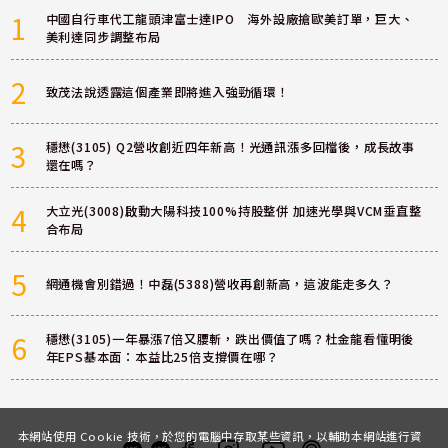
1
中國自行車代工龍頭津富士達IPO 海外設廠搶歐美訂單，巨大、
美利達同步調整布局
2
致茂法說透露這個產業即將進入強勁循環！
3
穩懋(3105) Q2營收創近四年新高！光通訊漲多回檔後，成長故事
還在嗎？
4
大立光(3008)啟動大陽科技100%持股整併 加速光學與VCM垂直整
合布局
5
網通機會別錯過！中磊(5388)營收再創新高，這波能走多久？
6
穩懋(3105)一年暴漲7倍又腰斬，跌出價值了嗎？杜金龍看懂明後
年EPS基本面：本益比25倍支撐價在哪？
本網站使用 Cookie 技術，於您的電腦中存取某些資訊，以輔助本網站進行資