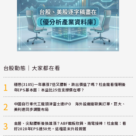
台股動態｜大家都在看
1
穩懋(3105)一年暴漲7倍又腰斬，跌出價值了嗎？杜金龍看懂明後
年EPS基本面：本益比25倍支撐價在哪？
2
中國自行車代工龍頭津富士達IPO 海外設廠搶歐美訂單，巨大、
美利達同步調整布局
3
金居、尖點腰斬後換誰漲？ABF載板欣興、南電接棒！杜金龍：看
好2028年EPS達50元，這檔是末升段首選