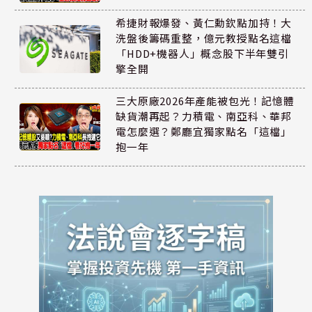
希捷財報爆發、黃仁勳欽點加持！大
洗盤後籌碼重整，億元教授點名這檔
「HDD+機器人」概念股下半年雙引
擎全開
三大原廠2026年產能被包光！記憶體
缺貨潮再起？力積電、南亞科、華邦
電怎麼選？鄭廳宜獨家點名「這檔」
抱一年