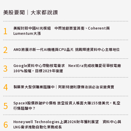
美股要聞｜大家都說讚
1
美擬封殺中國AI光模組 中際旭創首當其衝、Coherent與
Lumentum大漲
2
AMD將展示新一代AI機櫃與CPU晶片 挑戰輝達資料中心主導地位
3
Google資料中心帶動核電需求 NextEra完成收購愛荷華核電廠
100%股權，目標2029年復運
4
製藥業大型併購案醞釀中｜阿斯特捷利康傳洽談必治妥施貴寶
5
SpaceX股價跌破IPO價格 放空投資人帳面大賺155億美元，軋空
行情醞釀中？
6
Honeywell Technologies上調2026財年獲利展望 資料中心與
LNG需求推動自動化業務成長