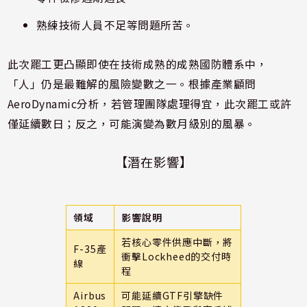
熟練技術人員不足等問題所苦。
此次罷工更凸顯即使在技術成熟的成熟國防體系中，
「人」仍是最難解的風險變數之一。根據產業顧問
AeroDynamic分析，若管理團隊處理得宜，此次罷工或許
僅延續數日；反之，可能演變為數月級別的風暴。
【潛在影響】
領域
影響說明
若核心零件供應中斷，將
F-35產
衝擊Lockheed的交付時
線
程
Airbus
可能延續GTF引擎缺件