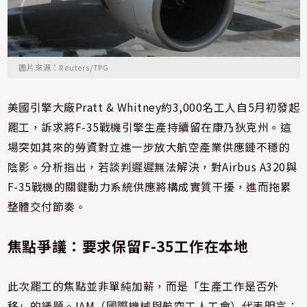
圖片來源：Reuters/TPG
美國引擎大廠Pratt & Whitney約3,000名工人自5月初發起
罷工，訴求將F-35戰機引擎生產持續留在康乃狄克州。這
場突如其來的勞資對立進一步放大航空產業供應鏈不穩的
陰影。分析指出，若談判遲遲無法解決，對Airbus A320與
F-35戰機的關鍵動力系統供應將構成實質干擾，進而拖累
整體交付節奏。
焦點爭議：要求保留F-35工作在本地
此次罷工的焦點並非單純加薪，而是「生產工作是否外
移」的議題。IAM（國際機械與航空工人工會）代表明言：