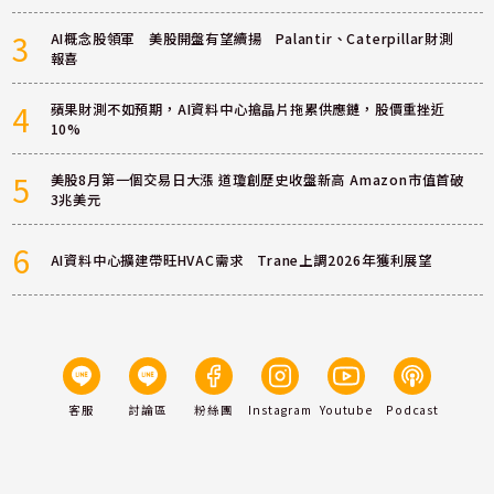
3
AI概念股領軍 美股開盤有望續揚 Palantir、Caterpillar財測
報喜
4
蘋果財測不如預期，AI資料中心搶晶片拖累供應鏈，股價重挫近
10%
5
美股8月第一個交易日大漲 道瓊創歷史收盤新高 Amazon市值首破
3兆美元
6
AI資料中心擴建帶旺HVAC需求 Trane上調2026年獲利展望
客服
討論區
粉絲團
Instagram
Youtube
Podcast