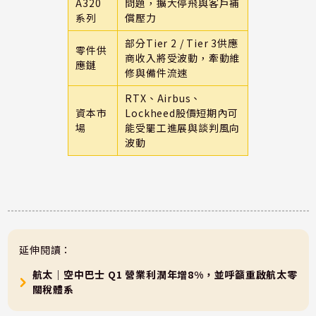
A320
問題，擴大停飛與客戶補
系列
償壓力
部分Tier 2 / Tier 3供應
零件供
商收入將受波動，牽動維
應鏈
修與備件流速
RTX、Airbus、
資本市
Lockheed股價短期內可
場
能受罷工進展與談判風向
波動
延伸閱讀：
航太｜空中巴士 Q1 營業利潤年增8%，並呼籲重啟航太零
關稅體系