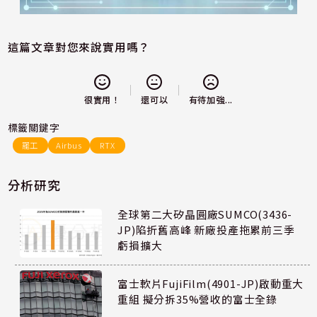
這篇文章對您來說實用嗎？
還可以
很實用！
有待加強...
標籤關鍵字
罷工
Airbus
RTX
分析研究
全球第二大矽晶圓廠SUMCO(3436-
JP)陷折舊高峰 新廠投產拖累前三季
虧損擴大
富士軟片FujiFilm(4901-JP)啟動重大
重組 擬分拆35%營收的富士全錄