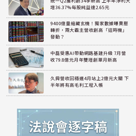
統一Q2獲利創34季新高 上半年淨利大
增36.37%每股純益達2.65元
9400億量縮藏玄機！獨家數據曝賣壓
轉折，兩大霸主營收創高「這時機」
發動？
中磊受惠AI帶動網路基建升級 7月營
收79.8億元月年雙增創單月新高
久舜營收回穩連4月站上2億元大關 下
半年將有高毛利工程入帳