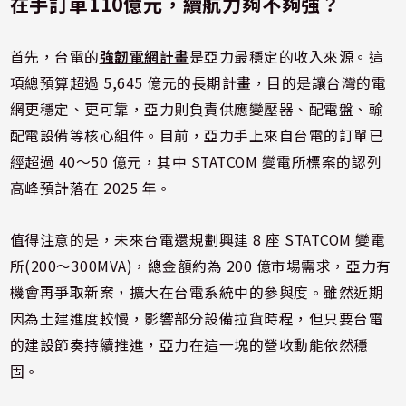
在手訂單110億元，續航力夠不夠強？
首先，台電的
強韌電網計畫
是亞力最穩定的收入來源。這
項總預算超過 5,645 億元的長期計畫，目的是讓台灣的電
網更穩定、更可靠，亞力則負責供應變壓器、配電盤、輸
配電設備等核心組件。目前，亞力手上來自台電的訂單已
經超過 40～50 億元，其中 STATCOM 變電所標案的認列
高峰預計落在 2025 年。
值得注意的是，未來台電還規劃興建 8 座 STATCOM 變電
所(200～300MVA)，總金額約為 200 億市場需求，亞力有
機會再爭取新案，擴大在台電系統中的參與度。雖然近期
因為土建進度較慢，影響部分設備拉貨時程，但只要台電
的建設節奏持續推進，亞力在這一塊的營收動能依然穩
固。