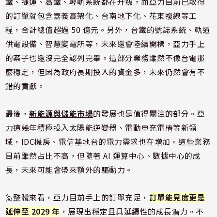
鐵、捷運、高鐵、輕軌系統都在升級，而亞力目前已取得
的訂單就包含嘉義高架化、台南地下化、花東複線等工
程，合計總值超過 50 億元。另外，台鐵的號誌系統、軌道
供電設備、智慧變電所等，未來還會陸續開標，亞力手上
的案子也還沒完全認列完畢。這部分業務雖然不像台電那
麼穩定，但因為政府長期投入的資金多，未來仍然會有不
錯的貢獻。
最後，
新能源與儲能市場
的發展也是值得關注的部分。亞
力這幾年積極投入太陽能逆變器、電動車充電樁等新領
域，IDC機房、電信基地台的電力需求也在增加。這些業務
目前雖然占比不高，但隨著 AI 運算中心、數據中心的成
長，未來可能會帶來額外的驅動力。
🙋整體來看，亞力目前手上的訂單充足，
訂單能見度更是
延伸至 2029 年
，展現出穩定且具延續性的成長潛力。不