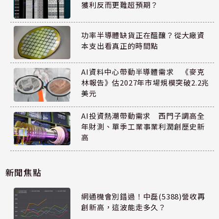
獲利反而更難超預期？
功率半導體缺貨正在醞釀？從大廠資
本支出看真正的時間點
AI資料中心帶動半導體需求 《麥克
林報告》估2027年市場規模突破2.2兆
美元
AI投資熱潮帶動需求 西門子調高全
年財測、單季工業事業利潤創歷史新
高
新聞焦點
網通機會別錯過！中磊(5388)營收再
創新高，這波能走多久？