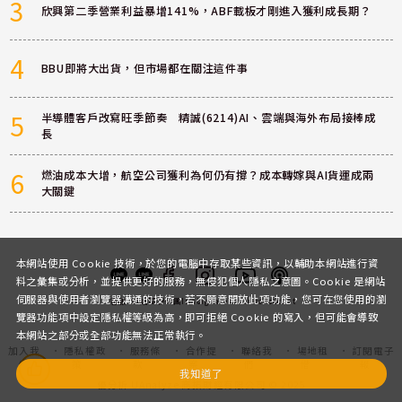
3
欣興第二季營業利益暴增141%，ABF載板才剛進入獲利成長期？
4
BBU即將大出貨，但市場都在關注這件事
5
半導體客戶改寫旺季節奏 精誠(6214)AI、雲端與海外布局接棒成
長
6
燃油成本大增，航空公司獲利為何仍有撐？成本轉嫁與AI貨運成兩
大關鍵
本網站使用 Cookie 技術，於您的電腦中存取某些資訊，以輔助本網站進行資
料之彙集或分析，並提供更好的服務，無侵犯個人隱私之意圖。Cookie 是網站
伺服器與使用者瀏覽器溝通的技術，若不願意開放此項功能，您可在您使用的瀏
客服
討論區
粉絲團
Instagram
Youtube
Podcast
覽器功能項中設定隱私權等級為高，即可拒絕 Cookie 的寫入，但可能會導致
本網站之部分或全部功能無法正常執行。
加入我
隱私權政
服務條
合作提
聯絡我
場地租
訂閱電子
們
策
款
案
們
借
報
我知道了
優分析 UAnalyze 商拓財經有限公司 © 2025