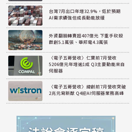
台灣7月出口年增32.9%，低於預期
AI需求續強但成長動能放緩
外資翻臉轉賣超407億元 下重手砍殺
群創5.1萬張、華邦電4.3萬張
〈電子五哥營收〉仁寶前7月營收
5206億元年增逾1成 Q3主要動能來自
伺服器
〈電子五哥營收〉緯創前7月營收突破
2兆元寫新猷 Q4迎AI伺服器業務高峰