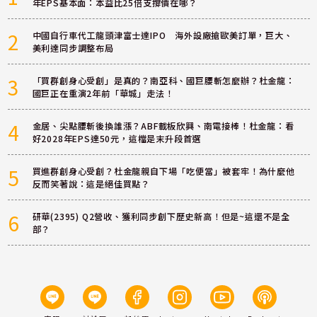
年EPS基本面：本益比25倍支撐價在哪？
2
中國自行車代工龍頭津富士達IPO 海外設廠搶歐美訂單，巨大、
美利達同步調整布局
3
「買群創身心受創」是真的？南亞科、國巨腰斬怎麼辦？杜金龍：
國巨正在重演2年前「華城」走法！
4
金居、尖點腰斬後換誰漲？ABF載板欣興、南電接棒！杜金龍：看
好2028年EPS達50元，這檔是末升段首選
5
買進群創身心受創？杜金龍親自下場「吃便當」被套牢！為什麼他
反而笑著說：這是絕佳買點？
6
研華(2395) Q2營收、獲利同步創下歷史新高！但是~這還不是全
部？