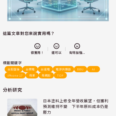
這篇文章對您來說實用嗎？
還可以
很實用！
有待加強...
標籤關鍵字
台股盤後
台積電
台達電
電源供應器
BBU
AI
iPhone 17
蘋果
蘋概股
TOP
分析研究
日本塗料上修全年營收展望，但獲利
預測維持不變 下半年原料成本仍是
壓力