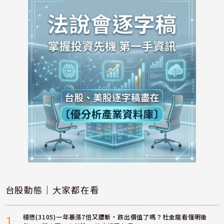
台股動態｜大家都在看
1
穩懋(3105)一年暴漲7倍又腰斬，跌出價值了嗎？杜金龍看懂明後