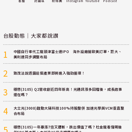
客服
討論區
粉絲團
Instagram
Youtube
Podcast
台股動態｜大家都說讚
1
中國自行車代工龍頭津富士達IPO 海外設廠搶歐美訂單，巨大、
美利達同步調整布局
2
致茂法說透露這個產業即將進入強勁循環！
3
穩懋(3105) Q2營收創近四年新高！光通訊漲多回檔後，成長故事
還在嗎？
4
大立光(3008)啟動大陽科技100%持股整併 加速光學與VCM垂直整
合布局
5
穩懋(3105)一年暴漲7倍又腰斬，跌出價值了嗎？杜金龍看懂明後