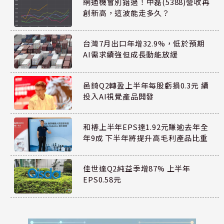
網通機會別錯過！中磊(5388)營收再
創新高，這波能走多久？
台灣7月出口年增32.9%，低於預期
AI需求續強但成長動能放緩
邑錡Q2轉盈上半年每股虧損0.3元 續
投入AI視覺產品開發
和椿上半年EPS達1.92元賺逾去年全
年9成 下半年將提升高毛利產品比重
佳世達Q2純益季增87% 上半年
EPS0.58元