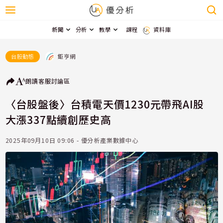
新聞
分析
教學
課程
資料庫
鉅亨網
台股動態
朗讀
客服
討論區
〈台股盤後〉台積電天價1230元帶飛AI股
大漲337點續創歷史高
2025年09月10日 09:06 - 優分析產業數據中心