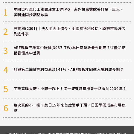
1
中國自行車代工龍頭津富士達IPO 海外設廠搶歐美訂單，巨大、
美利達同步調整布局
2
光寶科(2301)｜法人全面上修今、明兩年獲利預估，原來市場沒估
到這件事
3
ABF載板三雄當中欣興(3037-TW)為什麼營收最先創高？從產品結
構看懂其中差異
4
欣興第二季營業利益暴增141%，ABF載板才剛進入獲利成長期？
5
工業電腦大廠、小廠一起上！這一波有沒有機會一路看到2030年？
6
這次真的不一樣？美日15年來首度聯手干預，日圓瞬間成為市場焦
點