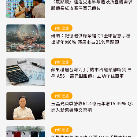
〈焦點股〉達邁受惠半導體及折疊機需求
股價長紅攻漲停百元價位
台股動態
研調：記憶體供應緊縮 Q1全球智慧手機
出貨年減6% 蘋果市占21%居龍頭
台股動態
蘋果穩居台灣2月手機市占龍頭卻斷貨 三
星 A56「萬元甜甜價」立功守住亞軍
台股動態
玉晶光首季營收61.4億元年增15.39% Q2
進入新舊機種交替期
台股動態