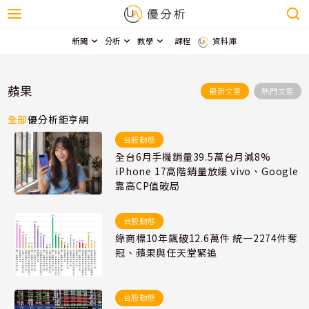
新聞
分析
教學
課程
資料庫
蘋果
最新文章
熱門文章
全部
優分析
鉅亨網
台股動態
全台6月手機銷量39.5萬台月減8%
iPhone 17高階銷量放緩 vivo、Google
靠高CP值破局
台股動態
綠商標10年飆破12.6萬件 統一2274件奪
冠、蘋果與任天堂緊追
台股動態