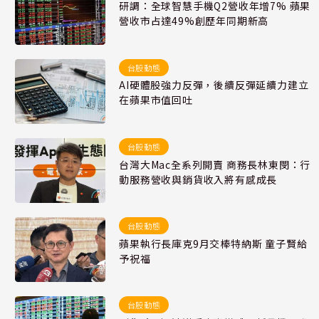
研調：全球智慧手機Q2營收年增7% 蘋果
營收市占達49%創歷年同期新高
台股動態
AI硬體股強力反彈，後續反彈延續力建立
在蘋果市值回吐
台股動態
台灣大Mac全系列開賣 商務長林東閔：行
動服務營收與銷貨收入將有感成長
台股動態
蘋果執行長庫克9月交棒特納斯 童子賢給
予祝福
台股動態