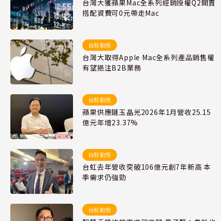
台灣大獲蘋果Mac全系列經銷授權Q2開賣
搭配資費可0元帶走Mac
台股動態
台灣大取得Apple Mac全系列產品銷售權
有望挹注B2B業務
台股動態
蘋果供應鏈玉晶光2026年1月營收25.15
億元年增23.37%
台股動態
台虹去年營收突破106億元創7年新高 本
季需求仍強勁
台股動態