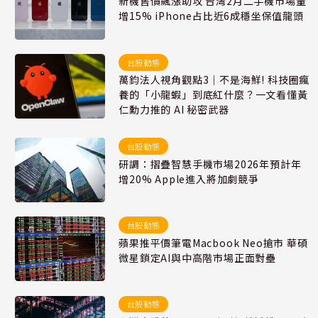
新機售價飆漲助攻 台灣2月二手機市場量
增15% iPhone占比近6成穩坐保值龍頭
台股動態
萬鈞法人視角觀點3｜不是海鮮! 科技圈瘋
養的「小龍蝦」到底紅什麼？一文看懂黃
仁勳力推的 AI 秘密武器
台股動態
研調：摺疊智慧手機市場2026年預計年
增20% Apple進入將加劇競爭
台股動態
蘋果推平價筆電Macbook Neo搶市 華碩
微星鎖定AI與中高階市場正面對壘
台股動態