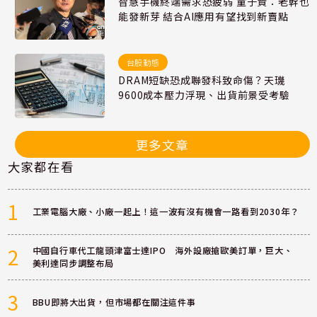
智慧手機終端需求恐疲弱 童子賢：老幹也
能發新芽 結合AI應用有望找到新賣點
台股動態
DRAM短缺恐成聯發科致命傷？天璣
9600成本壓力浮現、出貨前景受考驗
更多文章
大家都在看
1
工業電腦大廠、小廠一起上！這一波有沒有機會一路看到2030年？
2
中國自行車代工龍頭津富士達IPO 海外設廠搶歐美訂單，巨大、
美利達同步調整布局
3
BBU即將大出貨，但市場都在關注這件事