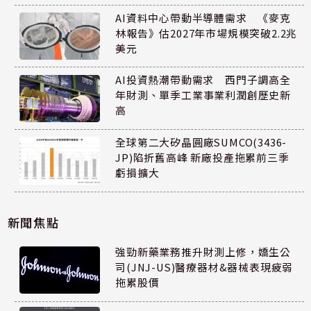
AI資料中心帶動半導體需求 《麥克
林報告》估2027年市場規模突破2.2兆
美元
AI投資熱潮帶動需求 西門子調高全
年財測、單季工業事業利潤創歷史新
高
全球第二大矽晶圓廠SUMCO(3436-
JP)陷折舊高峰 新廠投產拖累前三季
虧損擴大
新聞焦點
強勁新藥業務推升財測上修，嬌生公
司(JNJ-US)醫療器材&器械表現疲弱
拖累股價