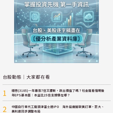
台股動態｜大家都在看
1
穩懋(3105)一年暴漲7倍又腰斬，跌出價值了嗎？杜金龍看懂明後
年EPS基本面：本益比25倍支撐價在哪？
2
中國自行車代工龍頭津富士達IPO 海外設廠搶歐美訂單，巨大、
美利達同步調整布局