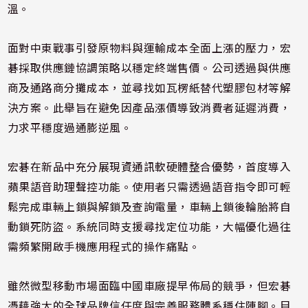
溫。
面對中東戰事引發原物料與運輸成本全面上漲的壓力，宏
碁採取供應鏈協調策略以穩定終端售價。公司透過與供應
商及通路商分攤成本，並尋找如瓦楞紙替代塑膠包材等解
決方案。此舉旨在避免因產品漲價導致消費者延遲消費，
力求平穩度過通膨逆風。
宏碁在新品中充分展現資通訊軟硬體整合優勢，首度導入
蘋果語音助理聲控功能。使用者只需透過語音指令即可輕
鬆完成車輛上鎖與解鎖及查詢電量，車輛上鎖後輪胎將自
動鎖死防盜。系統同時支援尋找定位功能，大幅優化過往
需頻繁開啟手機應用程式的操作痛點。
雖然微型移動市場面臨中國車廠提早佈局的競爭，但宏碁
憑藉強大的全球品牌信任度與完善服務體系穩住陣腳。目