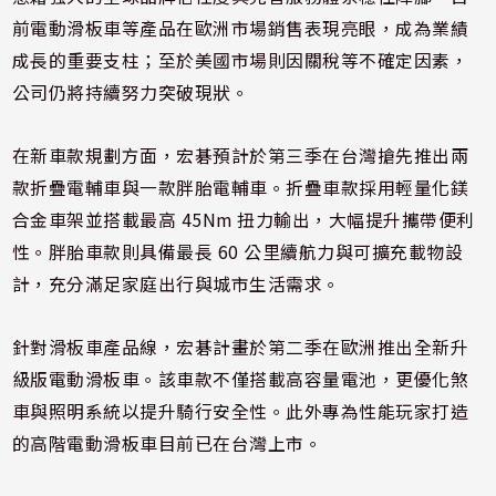
前電動滑板車等產品在歐洲市場銷售表現亮眼，成為業績
成長的重要支柱；至於美國市場則因關稅等不確定因素，
公司仍將持續努力突破現狀。
在新車款規劃方面，宏碁預計於第三季在台灣搶先推出兩
款折疊電輔車與一款胖胎電輔車。折疊車款採用輕量化鎂
合金車架並搭載最高 45Nm 扭力輸出，大幅提升攜帶便利
性。胖胎車款則具備最長 60 公里續航力與可擴充載物設
計，充分滿足家庭出行與城市生活需求。
針對滑板車產品線，宏碁計畫於第二季在歐洲推出全新升
級版電動滑板車。該車款不僅搭載高容量電池，更優化煞
車與照明系統以提升騎行安全性。此外專為性能玩家打造
的高階電動滑板車目前已在台灣上市。