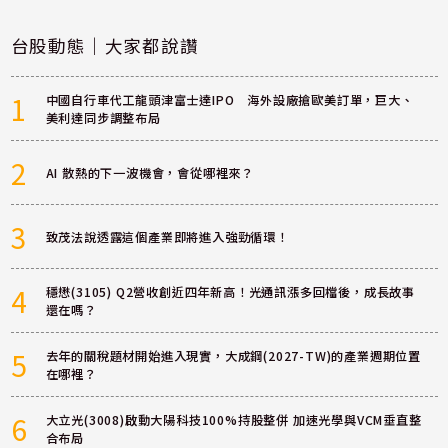
台股動態｜大家都說讚
1
中國自行車代工龍頭津富士達IPO 海外設廠搶歐美訂單，巨大、
美利達同步調整布局
2
AI 散熱的下一波機會，會從哪裡來？
3
致茂法說透露這個產業即將進入強勁循環！
4
穩懋(3105) Q2營收創近四年新高！光通訊漲多回檔後，成長故事
還在嗎？
5
去年的關稅題材開始進入現實，大成鋼(2027-TW)的產業週期位置
在哪裡？
6
大立光(3008)啟動大陽科技100%持股整併 加速光學與VCM垂直整
合布局