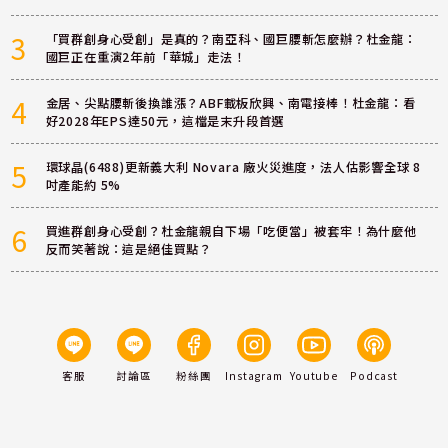
3
「買群創身心受創」是真的？南亞科、國巨腰斬怎麼辦？杜金龍：
國巨正在重演2年前「華城」走法！
4
金居、尖點腰斬後換誰漲？ABF載板欣興、南電接棒！杜金龍：看
好2028年EPS達50元，這檔是末升段首選
5
環球晶(6488)更新義大利 Novara 廠火災進度，法人估影響全球 8
吋產能約 5%
6
買進群創身心受創？杜金龍親自下場「吃便當」被套牢！為什麼他
反而笑著說：這是絕佳買點？
客服
討論區
粉絲團
Instagram
Youtube
Podcast