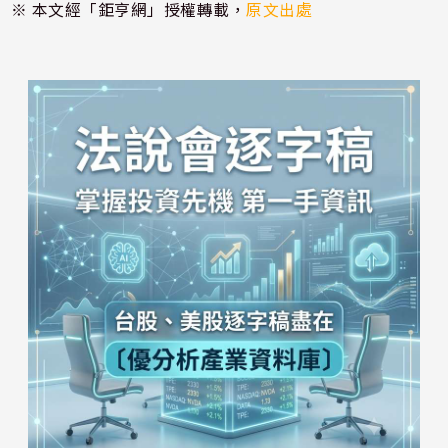
※ 本文經「鉅亨網」授權轉載，
原文出處