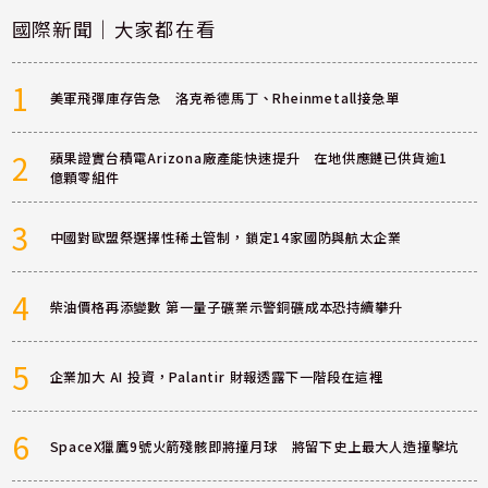
國際新聞｜大家都在看
1
美軍飛彈庫存告急 洛克希德馬丁、Rheinmetall接急單
2
蘋果證實台積電Arizona廠產能快速提升 在地供應鏈已供貨逾1
億顆零組件
3
中國對歐盟祭選擇性稀土管制，鎖定14家國防與航太企業
4
柴油價格再添變數 第一量子礦業示警銅礦成本恐持續攀升
5
企業加大 AI 投資，Palantir 財報透露下一階段在這裡
6
SpaceX獵鷹9號火箭殘骸即將撞月球 將留下史上最大人造撞擊坑