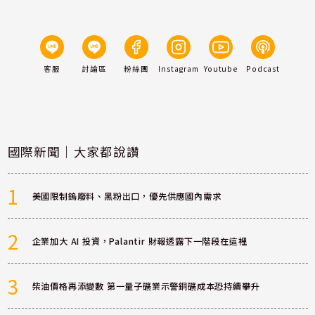
客服
討論區
粉絲團
Instagram
Youtube
Podcast
國際新聞｜大家都說讚
1
美國限制鎢廢料、黑粉出口，優先供應國內需求
2
企業加大 AI 投資，Palantir 財報透露下一階段在這裡
3
柴油價格再添變數 第一量子礦業示警銅礦成本恐持續攀升