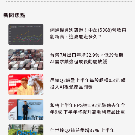
新聞焦點
網通機會別錯過！中磊(5388)營收再
創新高，這波能走多久？
台灣7月出口年增32.9%，低於預期
AI需求續強但成長動能放緩
邑錡Q2轉盈上半年每股虧損0.3元 續
投入AI視覺產品開發
和椿上半年EPS達1.92元賺逾去年全
年9成 下半年將提升高毛利產品比重
佳世達Q2純益季增87% 上半年