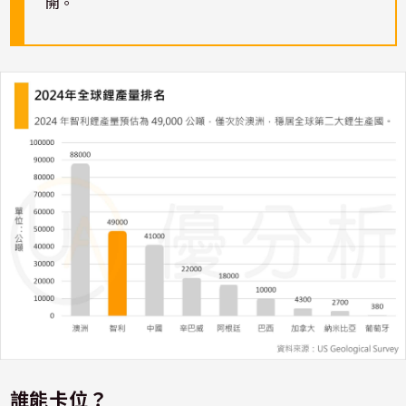
開。
誰能卡位？