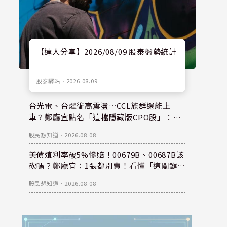
【達人分享】2026/08/09 股泰盤勢統計
股泰驛站
．
2026.08.09
台光電、台燿衝高震盪…CCL族群還能上
車？鄭廳宜點名「這檔隱藏版CPO股」：每
股盈餘看300元，性價比更高！
股民想知道
．
2026.08.08
美債殖利率破5%慘賠！00679B、00687B該
砍嗎？鄭廳宜：1張都別賣！看懂「這關鍵」
錢是等出來的！
股民想知道
．
2026.08.08