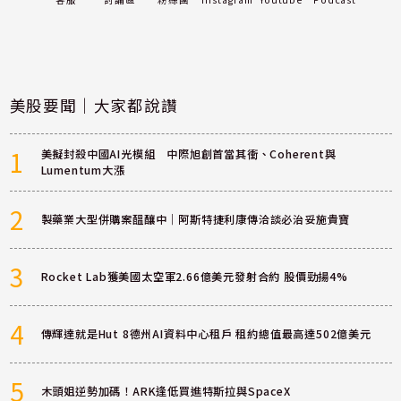
美股要聞｜大家都說讚
1
美擬封殺中國AI光模組 中際旭創首當其衝、Coherent與
Lumentum大漲
2
製藥業大型併購案醞釀中｜阿斯特捷利康傳洽談必治妥施貴寶
3
Rocket Lab獲美國太空軍2.66億美元發射合約 股價勁揚4%
4
傳輝達就是Hut 8德州AI資料中心租戶 租約總值最高達502億美元
5
木頭姐逆勢加碼！ARK逢低買進特斯拉與SpaceX