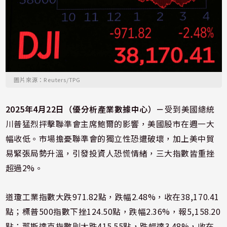
圖片來源：Reuters/TPG
2025年4月22日（優分析產業數據中心）－
受到美國總統
川普猛烈抨擊聯準會主席鮑爾的影響，美國股市在週一大
幅收低。市場擔憂聯準會的獨立性恐遭破壞，加上美中貿
易緊張局勢升溫，引發投資人恐慌情緒，三大指數皆重挫
超過2%。
道瓊工業指數大跌971.82點，跌幅2.48%，收在38,170.41
點；標普500指數下挫124.50點，跌幅2.36%，報5,158.20
點；那斯達克指數則大跌415.55點，跌幅達3.48%，收在