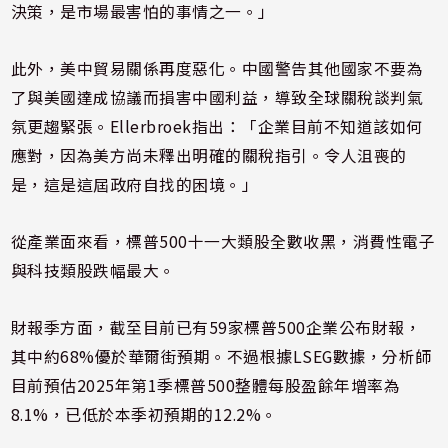
決策，是市場最害怕的事情之一。」
此外，美中貿易關係再度惡化。中國警告其他國家不要為
了與美國達成協議而損害中國利益，導致全球關稅談判氣
氛更趨緊張。Ellerbroek指出：「企業目前不知道該如何
應對，因為美方尚未釋出明確的關稅指引。令人沮喪的
是，這是這屆政府自找的困境。」
從產業面來看，標普500十一大類股全數收黑，消費性電子
與科技類股跌幅最大。
財報季方面，截至目前已有59家標普500企業公布財報，
其中約68%優於華爾街預期。不過根據LSEG數據，分析師
目前預估2025年第1季標普500整體每股盈餘年增率為
8.1%，已低於本季初預期的12.2%。