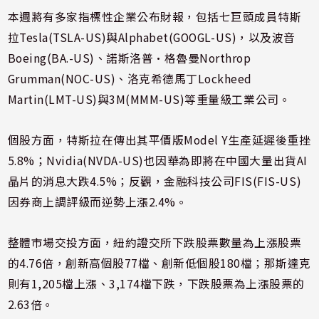
本週將有多家指標性企業公布財報，包括七巨頭成員特斯
拉Tesla(TSLA-US)與Alphabet(GOOGL-US)，以及波音
Boeing(BA.-US)、諾斯洛普·格魯曼Northrop
Grumman(NOC-US)、洛克希德馬丁Lockheed
Martin(LMT-US)與3M(MMM-US)等重量級工業公司。
個股方面，特斯拉在傳出其平價版Model Y生產延遲後重挫
5.8%；Nvidia(NVDA-US)也因華為即將在中國大量出貨AI
晶片的消息大跌4.5%；反觀，金融科技公司FIS(FIS-US)
因券商上調評級而逆勢上漲2.4%。
整體市場交投方面，紐約證交所下跌股票數量為上漲股票
的4.76倍，創新高個股77檔、創新低個股180檔；那斯達克
則有1,205檔上漲、3,174檔下跌，下跌股票為上漲股票的
2.63倍。