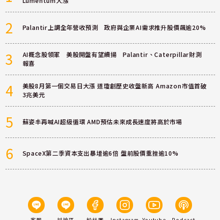
Lumentum大漲
2
Palantir上調全年營收預測 政府與企業AI需求推升股價飆逾20%
3
AI概念股領軍 美股開盤有望續揚 Palantir、Caterpillar財測
報喜
4
美股8月第一個交易日大漲 道瓊創歷史收盤新高 Amazon市值首破
3兆美元
5
蘇姿丰再喊AI超級循環 AMD預估未來成長速度將高於市場
6
SpaceX第二季資本支出暴增逾6倍 盤前股價重挫逾10%
客服
討論區
粉絲團
Instagram
Youtube
Podcast