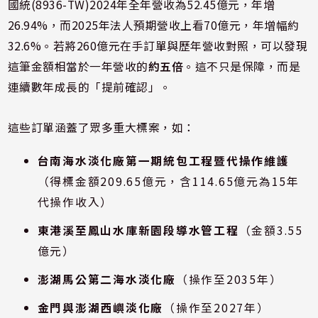
國統(8936-TW)2024年全年營收為52.45億元，年增
26.94%，而2025年法人預期營收上看70億元，年增幅約
32.6%。若將260億元在手訂單與歷年營收對照，可以發現
這筆金額相當於一年營收的
約五倍
。這不只是保障，而是
連續數年成長的「提前確認」。
這些訂單涵蓋了眾多重大標案，如：
台南海水淡化廠第一期統包工程暨代操作維護
（得標金額209.65億元，含114.65億元為15年
代操作收入）
東港溪至鳳山水庫新園段導水管工程
（金額3.55
億元）
澎湖馬公第二海水淡化廠
（操作至2035年）
金門與澎湖西嶼淡化廠
（操作至2027年）