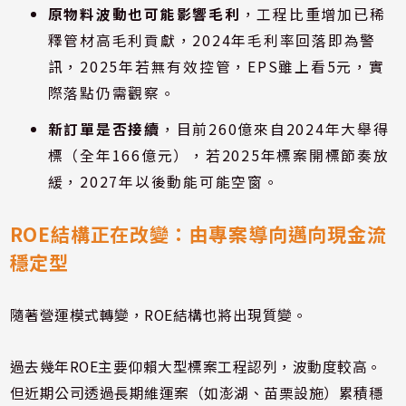
原物料波動也可能影響毛利
，工程比重增加已稀
釋管材高毛利貢獻，2024年毛利率回落即為警
訊，2025年若無有效控管，EPS雖上看5元，實
際落點仍需觀察。
新訂單是否接續
，目前260億來自2024年大舉得
標（全年166億元），若2025年標案開標節奏放
緩，2027年以後動能可能空窗。
ROE結構正在改變：由專案導向邁向現金流
穩定型
隨著營運模式轉變，ROE結構也將出現質變。
過去幾年ROE主要仰賴大型標案工程認列，波動度較高。
但近期公司透過長期維運案（如澎湖、苗栗設施）累積穩