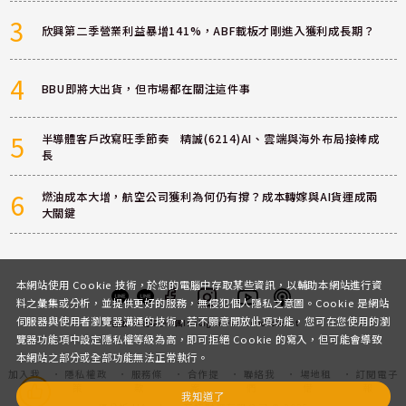
3
欣興第二季營業利益暴增141%，ABF載板才剛進入獲利成長期？
4
BBU即將大出貨，但市場都在關注這件事
5
半導體客戶改寫旺季節奏 精誠(6214)AI、雲端與海外布局接棒成
長
6
燃油成本大增，航空公司獲利為何仍有撐？成本轉嫁與AI貨運成兩
大關鍵
本網站使用 Cookie 技術，於您的電腦中存取某些資訊，以輔助本網站進行資
料之彙集或分析，並提供更好的服務，無侵犯個人隱私之意圖。Cookie 是網站
伺服器與使用者瀏覽器溝通的技術，若不願意開放此項功能，您可在您使用的瀏
客服
討論區
粉絲團
Instagram
Youtube
Podcast
覽器功能項中設定隱私權等級為高，即可拒絕 Cookie 的寫入，但可能會導致
本網站之部分或全部功能無法正常執行。
加入我
隱私權政
服務條
合作提
聯絡我
場地租
訂閱電子
們
策
款
案
們
借
報
我知道了