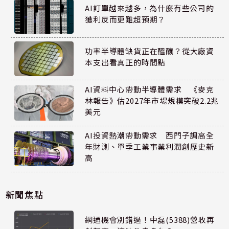
AI訂單越來越多，為什麼有些公司的
獲利反而更難超預期？
功率半導體缺貨正在醞釀？從大廠資
本支出看真正的時間點
AI資料中心帶動半導體需求 《麥克
林報告》估2027年市場規模突破2.2兆
美元
AI投資熱潮帶動需求 西門子調高全
年財測、單季工業事業利潤創歷史新
高
新聞焦點
網通機會別錯過！中磊(5388)營收再