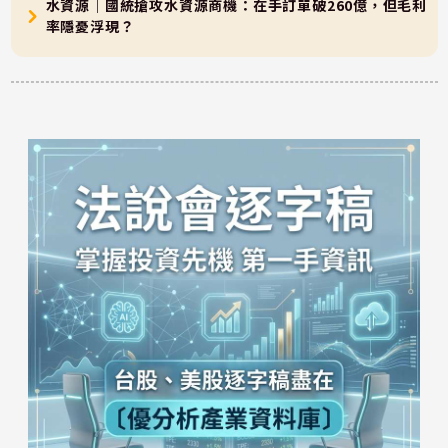
水資源｜國統搶攻水資源商機：在手訂單破260億，但毛利
率隱憂浮現？