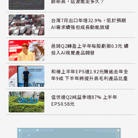
創新高，這波能走多久？
台灣7月出口年增32.9%，低於預期
AI需求續強但成長動能放緩
邑錡Q2轉盈上半年每股虧損0.3元 續
投入AI視覺產品開發
和椿上半年EPS達1.92元賺逾去年全
年9成 下半年將提升高毛利產品比重
佳世達Q2純益季增87% 上半年
EPS0.58元