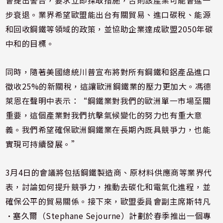
會提出警告，要求立即採取措施，否則該產業可能會進一
步衰退。業界希望歐盟能出台有關貿易、進口碳稅、能源
和回收鋼鐵等領域的政策，並協助企業達成歐盟2050年碳
中和的目標。
同時，隨著美國總統川普宣布將對所有鋼鐵和鋁產品進口
徵收25%的新關稅，這讓歐洲鋼鐵業的壓力更加大。馮德
萊恩在聲明中表示：“鋼鐵業對我們的歐洲單一市場至關
重要，這個產業對我們抗擊氣候變化的努力也有重大意
義。我們希望確保歐洲鋼鐵業在長期內既具競爭力，也能
實現可持續發展。”
3月4日的會議將包括鋼鐵製造商、原材料供應商等業界代
表，討論如何提升競爭力，推動去碳化和電氣化進程，並
確保公平的貿易關係。接下來，歐盟委員會副主席斯特凡
·塞久爾（Stephane Sejourne）計劃於春季推出一個專