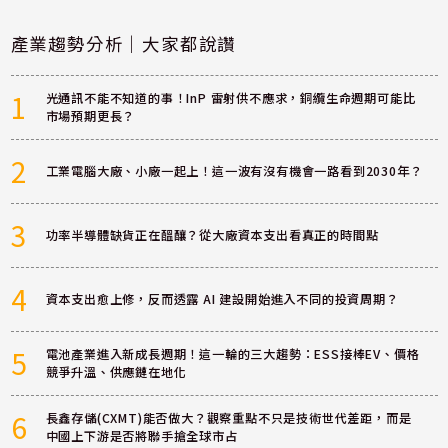
產業趨勢分析｜大家都說讚
1
光通訊不能不知道的事！InP 雷射供不應求，銅纜生命週期可能比
市場預期更長？
2
工業電腦大廠、小廠一起上！這一波有沒有機會一路看到2030年？
3
功率半導體缺貨正在醞釀？從大廠資本支出看真正的時間點
4
資本支出愈上修，反而透露 AI 建設開始進入不同的投資周期？
5
電池產業進入新成長週期！這一輪的三大趨勢：ESS接棒EV、價格
競爭升溫、供應鏈在地化
6
長鑫存儲(CXMT)能否做大？觀察重點不只是技術世代差距，而是
中國上下游是否將聯手搶全球市占