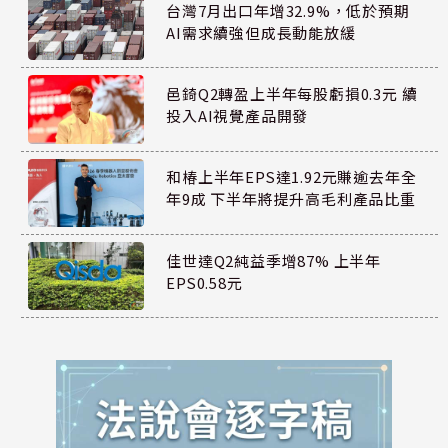
台灣7月出口年增32.9%，低於預期
AI需求續強但成長動能放緩
邑錡Q2轉盈上半年每股虧損0.3元 續
投入AI視覺產品開發
和椿上半年EPS達1.92元賺逾去年全
年9成 下半年將提升高毛利產品比重
佳世達Q2純益季增87% 上半年
EPS0.58元