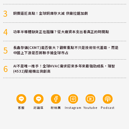
3
銅價逼近高點！全球銅庫存大減 供需拉鋸加劇
4
功率半導體缺貨正在醞釀？從大廠資本支出看真正的時間點
5
長鑫存儲(CXMT)能否做大？觀察重點不只是技術世代差距，而是
中國上下游是否將聯手搶全球市占
6
AI不是唯一推手！全球HVAC需求迎來多年來最強勁成長，瑞智
(4532)壓縮機出貨創高
客服
討論區
粉絲團
Instagram
Youtube
Podcast