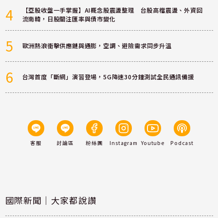
4
【亞股收盤一手掌握】AI概念股震盪整理 台股高檔震盪、外資回
流南韓，日股關注匯率與債市變化
5
歐洲熱浪衝擊供應鏈與通膨，空調、避險需求同步升溫
6
台灣首度「斷網」演習登場，5G降速30分鐘測試全民通訊備援
客服
討論區
粉絲團
Instagram
Youtube
Podcast
國際新聞｜大家都說讚