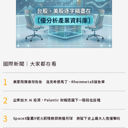
國際新聞｜大家都在看
1
美軍飛彈庫存告急 洛克希德馬丁、Rheinmetall接急單
2
企業加大 AI 投資，Palantir 財報透露下一階段在這裡
3
SpaceX獵鷹9號火箭殘骸即將撞月球 將留下史上最大人造撞擊坑