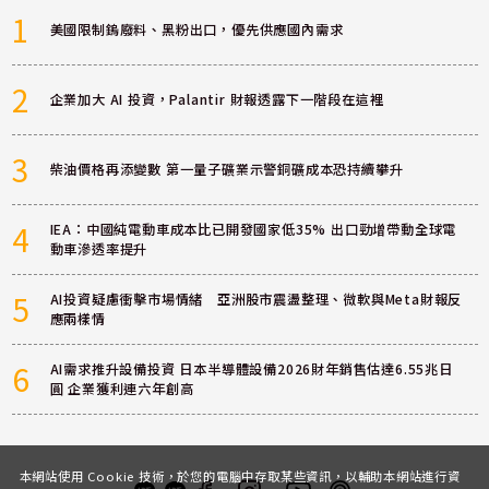
1
美國限制鎢廢料、黑粉出口，優先供應國內需求
2
企業加大 AI 投資，Palantir 財報透露下一階段在這裡
3
柴油價格再添變數 第一量子礦業示警銅礦成本恐持續攀升
4
IEA：中國純電動車成本比已開發國家低35% 出口勁增帶動全球電
動車滲透率提升
5
AI投資疑慮衝擊市場情緒 亞洲股市震盪整理、微軟與Meta財報反
應兩樣情
6
AI需求推升設備投資 日本半導體設備2026財年銷售估達6.55兆日
圓 企業獲利連六年創高
本網站使用 Cookie 技術，於您的電腦中存取某些資訊，以輔助本網站進行資