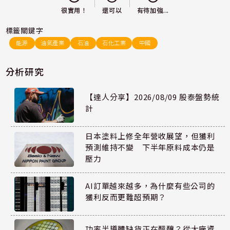
還可以
很實用！
有待加強...
標籤關鍵字
能源
油氣產業
石油
石化工業
中國
分析研究
【達人分享】2026/08/09 股泰盤勢統
計
日本塗料上修全年營收展望，但獲利
預測維持不變 下半年原料成本仍是
壓力
AI訂單越來越多，為什麼有些公司的
獲利反而更難超預期？
功率半導體缺貨正在醞釀？從大廠資