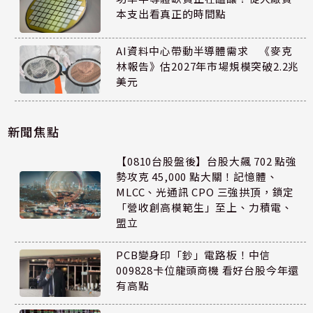
本支出看真正的時間點
AI資料中心帶動半導體需求 《麥克
林報告》估2027年市場規模突破2.2兆
美元
新聞焦點
【0810台股盤後】台股大飆 702 點強
勢攻克 45,000 點大關！記憶體、
MLCC、光通訊 CPO 三強拱頂，鎖定
「營收創高模範生」至上、力積電、
盟立
PCB變身印「鈔」電路板！中信
009828卡位龍頭商機 看好台股今年還
有高點