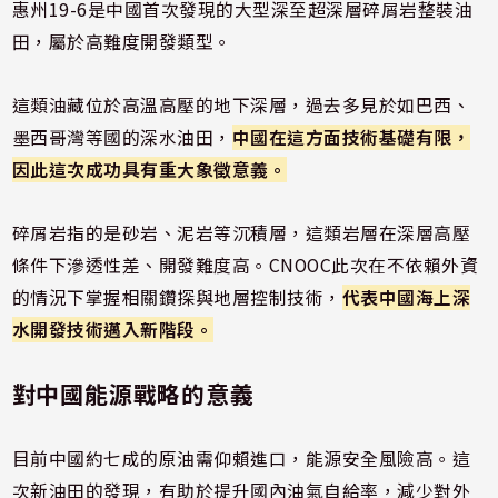
惠州19-6是中國首次發現的大型深至超深層碎屑岩整裝油
田，屬於高難度開發類型。
這類油藏位於高溫高壓的地下深層，過去多見於如巴西、
墨西哥灣等國的深水油田，
中國在這方面技術基礎有限，
因此這次成功具有重大象徵意義。
碎屑岩指的是砂岩、泥岩等沉積層，這類岩層在深層高壓
條件下滲透性差、開發難度高。CNOOC此次在不依賴外資
的情況下掌握相關鑽探與地層控制技術，
代表中國海上深
水開發技術邁入新階段。
對中國能源戰略的意義
目前中國約七成的原油需仰賴進口，能源安全風險高。這
次新油田的發現，有助於提升國內油氣自給率，減少對外