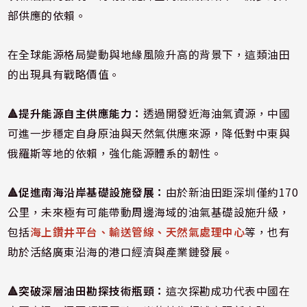
部供應的依賴。
在全球能源格局變動與地緣風險升高的背景下，這類油田
的出現具有戰略價值。
🔺提升能源自主供應能力：
透過開發近海油氣資源，中國
可進一步穩定自身原油與天然氣供應來源，降低對中東與
俄羅斯等地的依賴，強化能源體系的韌性。
🔺
促進南海沿岸基礎設施發展：
由於新油田距深圳僅約170
公里，未來極有可能帶動周邊海域的油氣基礎設施升級，
包括
海上鑽井平台、輸送管線、天然氣處理中心
等，也有
助於活絡廣東沿海的港口經濟與產業鏈發展。
🔺
突破深層油田勘探技術瓶頸：
這次探勘成功代表中國在