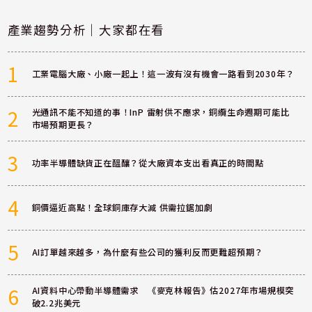
產業趨勢分析｜大家都在看
1
工業電腦大廠、小廠一起上！這一波有沒有機會一路看到2030年？
2
光通訊不能不知道的事！InP 雷射供不應求，銅纜生命週期可能比
市場預期更長？
3
功率半導體缺貨正在醞釀？從大廠資本支出看真正的時間點
4
銅價逼近高點！全球銅庫存大減 供需拉鋸加劇
5
AI訂單越來越多，為什麼有些公司的獲利反而更難超預期？
6
AI資料中心帶動半導體需求 《麥克林報告》估2027年市場規模突
破2.2兆美元