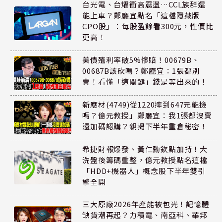
台光電、台燿衝高震盪…CCL族群還
能上車？鄭廳宜點名「這檔隱藏版
CPO股」：每股盈餘看300元，性價比
更高！
美債殖利率破5%慘賠！00679B、
00687B該砍嗎？鄭廳宜：1張都別
賣！看懂「這關鍵」錢是等出來的！
新應材(4749)從1220摔到647元能撿
嗎？億元教授」鄭廳宜：我1張都沒賣
還加碼認購？親揭下半年重倉秘密！
希捷財報爆發、黃仁勳欽點加持！大
洗盤後籌碼重整，億元教授點名這檔
「HDD+機器人」概念股下半年雙引
擎全開
三大原廠2026年產能被包光！記憶體
缺貨潮再起？力積電、南亞科、華邦