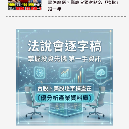
電怎麼選？鄭廳宜獨家點名「這檔」
抱一年