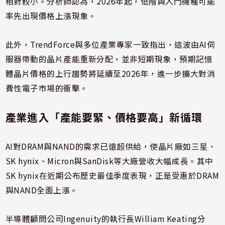
相對較小。分析師認為，2026年起，低階與入門機種可能
率先出現價格上漲現象。
此外，TrendForce與多位產業專家一致指出，這波由AI伺
服器帶動的晶片產能重新分配，並非短期現象，預期記憶
體晶片價格的上行趨勢將延續至2026年，進一步擴大對消
費性電子市場的衝擊。
產業進入「產能要緊、價格要高」新循環
AI對DRAM與NAND的需求已遠超供給，使晶片廠如三星、
SK hynix、Micron與SanDisk等大廠營收大幅成長。其中
SK hynix在近期公布歷史最佳季度表現，正是受惠於DRAM
與NAND全面上漲。
半導體顧問公司Ingenuity的執行長William Keating分