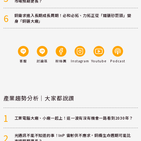
市場預期更長？
6
銅需求進入長期成長周期！必和必拓、力拓正從「鐵礦砂巨頭」變
身「銅礦大廠」
客服
討論區
粉絲團
Instagram
Youtube
Podcast
產業趨勢分析｜大家都說讚
1
工業電腦大廠、小廠一起上！這一波有沒有機會一路看到2030年？
2
光通訊不能不知道的事！InP 雷射供不應求，銅纜生命週期可能比
市場預期更長？