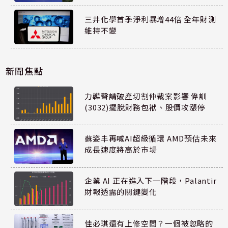
三井化學首季淨利暴增44倍 全年財測
維持不變
新聞焦點
力韡聲請破產切割仲裁案影響 偉訓
(3032)擺脫財務包袱、股價攻漲停
蘇姿丰再喊AI超級循環 AMD預估未來
成長速度將高於市場
企業 AI 正在進入下一階段，Palantir
財報透露的關鍵變化
佳必琪還有上修空間？一個被忽略的