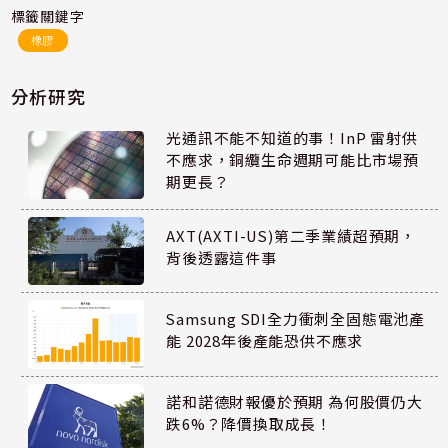
標籤關鍵字
橡膠
分析研究
光通訊不能不知道的事！InP 雷射供
不應求，銅纜生命週期可能比市場預
期更長？
AXT(AXTI-US)第二季業績超預期，
背後透露這件事
Samsung SDI全力衝刺全固態電池產
能 2028年後產能恐供不應求
諾和諾德財報優於預期 為何股價仍大
跌6%？降價換取成長！