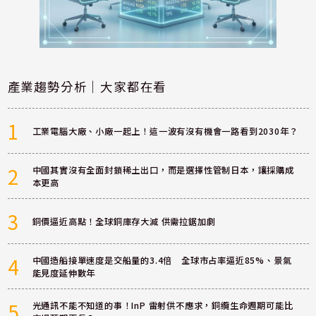
產業趨勢分析｜大家都在看
1
工業電腦大廠、小廠一起上！這一波有沒有機會一路看到2030年？
2
中國其實沒有全面封鎖稀土出口，而是選擇性管制日本，讓採購成
本更高
3
銅價逼近高點！全球銅庫存大減 供需拉鋸加劇
4
中國造船接單速度是交船量的3.4倍 全球市占率逼近85%、景氣
能見度延伸數年
5
光通訊不能不知道的事！InP 雷射供不應求，銅纜生命週期可能比