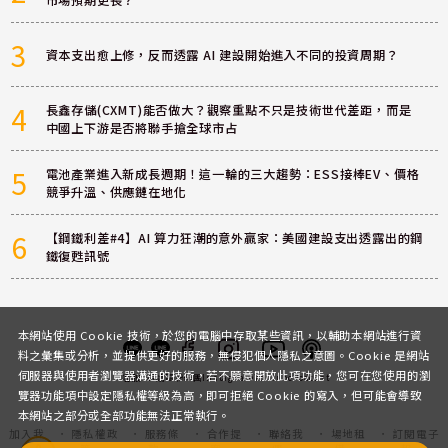
3
資本支出愈上修，反而透露 AI 建設開始進入不同的投資周期？
4
長鑫存儲(CXMT)能否做大？觀察重點不只是技術世代差距，而是
中國上下游是否將聯手搶全球市占
5
電池產業進入新成長週期！這一輪的三大趨勢：ESS接棒EV、價格
競爭升溫、供應鏈在地化
6
【鋼鐵利差#4】AI 算力狂潮的意外贏家：美國建設支出透露出的鋼
鐵復甦訊號
本網站使用 Cookie 技術，於您的電腦中存取某些資訊，以輔助本網站進行資
料之彙集或分析，並提供更好的服務，無侵犯個人隱私之意圖。Cookie 是網站
伺服器與使用者瀏覽器溝通的技術，若不願意開放此項功能，您可在您使用的瀏
客服
討論區
粉絲團
Instagram
Youtube
Podcast
覽器功能項中設定隱私權等級為高，即可拒絕 Cookie 的寫入，但可能會導致
本網站之部分或全部功能無法正常執行。
加入我
隱私權政
服務條
合作提
聯絡我
場地租
訂閱電子