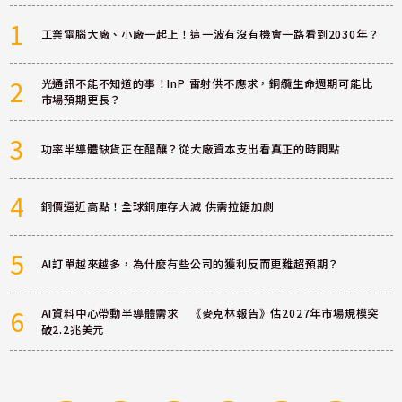
1
工業電腦大廠、小廠一起上！這一波有沒有機會一路看到2030年？
2
光通訊不能不知道的事！InP 雷射供不應求，銅纜生命週期可能比
市場預期更長？
3
功率半導體缺貨正在醞釀？從大廠資本支出看真正的時間點
4
銅價逼近高點！全球銅庫存大減 供需拉鋸加劇
5
AI訂單越來越多，為什麼有些公司的獲利反而更難超預期？
6
AI資料中心帶動半導體需求 《麥克林報告》估2027年市場規模突
破2.2兆美元