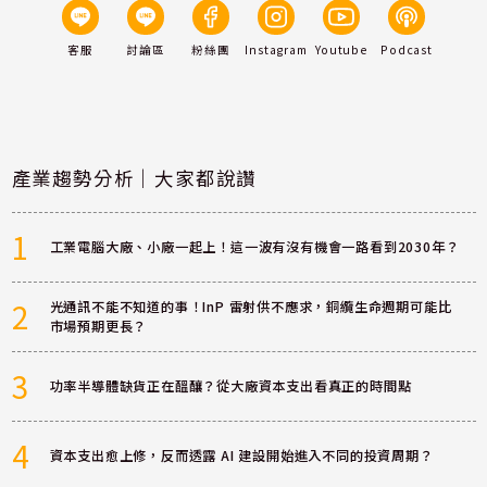
客服
討論區
粉絲團
Instagram
Youtube
Podcast
產業趨勢分析｜大家都說讚
1
工業電腦大廠、小廠一起上！這一波有沒有機會一路看到2030年？
2
光通訊不能不知道的事！InP 雷射供不應求，銅纜生命週期可能比
市場預期更長？
3
功率半導體缺貨正在醞釀？從大廠資本支出看真正的時間點
4
資本支出愈上修，反而透露 AI 建設開始進入不同的投資周期？