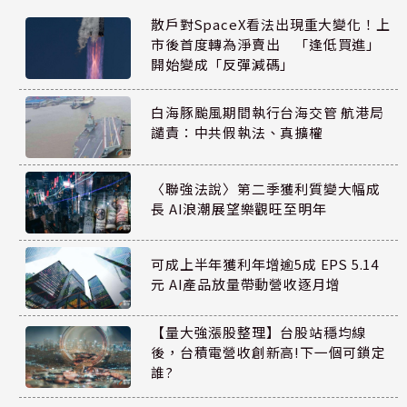
散戶對SpaceX看法出現重大變化！上
市後首度轉為淨賣出 「逢低買進」
開始變成「反彈減碼」
白海豚颱風期間執行台海交管 航港局
譴責：中共假執法、真擴權
〈聯強法說〉第二季獲利質變大幅成
長 AI浪潮展望樂觀旺至明年
可成上半年獲利年增逾5成 EPS 5.14
元 AI產品放量帶動營收逐月增
【量大強漲股整理】台股站穩均線
後，台積電營收創新高!下一個可鎖定
誰?